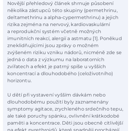
Novější přehledový článek shrnuje působení
několika zástupců této skupiny (permethrinu,
deltamethrinu a alpha-cypermethrinu) a jejich
rizika zejména na nervový, kardiovaskulární
a reprodukční systém včetně možných
imunitních reakcí, alergií a astmatu [1]. Poněkud
zneklidňujícími jsou zprávy o možném
zvýšeném riziku vzniku nádorů, nicméně zde se
jedná o data z výzkumu na laboratorních
zvířatech a efekt je patrný spíše u vyšších
koncentrací a dlouhodobého (celoživotního)
horizontu.
U dětí při vystavení vyšším dávkám nebo
dlouhodobému použití byly zaznamenány
symptomy agitace, zrychleného srdečního tepu,
ale také poruchy spánku, ovlivnění krátkodobé
paměti a koncentrace. Děti jsou obecně citlivější
na efekt pyrethroidů, které snadněji procházejí