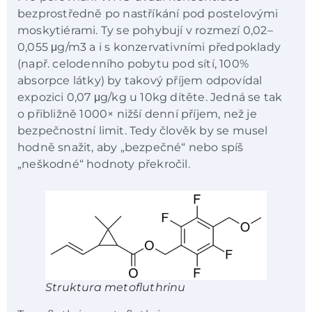
bezprostředně po nastříkání pod postelovými
moskytiérami. Ty se pohybují v rozmezí 0,02–
0,055 μg/m3 a i s konzervativními předpoklady
(např. celodenního pobytu pod sítí, 100%
absorpce látky) by takový příjem odpovídal
expozici 0,07 μg/kg u 10kg dítěte. Jedná se tak
o přibližně 1000× nižší denní příjem, než je
bezpečnostní limit. Tedy člověk by se musel
hodně snažit, aby „bezpečné“ nebo spíš
„neškodné“ hodnoty překročil.
Struktura metofluthrinu