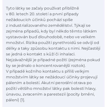
Tyto látky se začaly používat přibližně
v 80. letech 20. století a první případy
nežádoucích účinků pochází spíše
z industrializovaného zemědělství. Týkají se
zejména případů, kdy byl někdo těmto látkám
vystavován buď dlouhodobě, nebo ve velkém
množství. Rizika použití pyrethroidů se odvíjí od
délky a taky způsobu kontaktu s nimi. Nejčastěji
se jedná o kontakt s kůží či inhalaci.
Nejzávažnější je případné požití (zejména pokud
by se jednalo o koncentrovanější roztok).
V případě kožního kontaktu s příliš velkým
množstvím látky se nežádoucí účinky projevují
pálením a bolestí. Akutní perorální otrava po
požití většího množství látky pak bolestí hlavy,
únavou, zvracením a parestezií (pocity brnění,
pálení) [1].