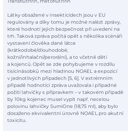
Transfluthrin, metofluthrin
Látky obsažené v insekticidech jsou v EU
regulovány a díky tomu je možné nalézt zprávy,
které hodnotí jejich bezpečnost při uvedení na
trh. Taková zpráva počítá opět s několika scénáři
vystavení člověka dané látce
(krátkodobé/dlouhodobé,
kožní/inhalační/perorální), a to včetně dětí
a kojenců. Opět se zde pohybujeme v rozdílu
tisícinásobků mezi hladinou NOAEL a expozicí
v jednotlivých případech [5, 6]. V extrémním
případě hodnotící zpráva uvažovala i případné
požití lahvičky s přípravkem – v takovém případě
by 10kg kojenec musel vypít např. necelou
polovinu lahvičky SumiOne (18,75 ml), aby bylo
dosaženo ekvivalentní úrovně NOAEL pro akutní
toxicitu.