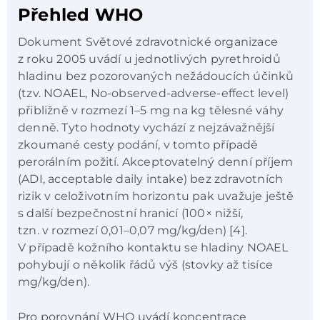
Přehled WHO
Dokument Světové zdravotnické organizace
z roku 2005 uvádí u jednotlivých pyrethroidů
hladinu bez pozorovaných nežádoucích účinků
(tzv. NOAEL, No-observed-adverse-effect level)
přibližně v rozmezí 1–5 mg na kg tělesné váhy
denně. Tyto hodnoty vychází z nejzávažnější
zkoumané cesty podání, v tomto případě
perorálním požití. Akceptovatelný denní příjem
(ADI, acceptable daily intake) bez zdravotních
rizik v celoživotním horizontu pak uvažuje ještě
s další bezpečnostní hranicí (100× nižší,
tzn. v rozmezí 0,01–0,07 mg/kg/den) [4].
V případě kožního kontaktu se hladiny NOAEL
pohybují o několik řádů výš (stovky až tisíce
mg/kg/den).
Pro porovnání WHO uvádí koncentrace