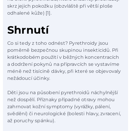
skrz jejich pokožku (obzvláště při větší ploše
odhalené kůže) [1].
Shrnutí
Co si tedy z toho odnést? Pyrethroidy jsou
poměrně bezpečnou skupinou insekticidů. Při
krátkodobém použití v běžných koncentracích
a dodržení pokynů na přípravcích se vystavíme
méně než tisícině dávky, při které se objevovaly
nežádoucí účinky.
Děti jsou na působení pyrethroidů náchylnější
než dospělí. Příznaky případné otravy mohou
zahrnovat kožní symptomy (vyrážky, pálení,
svědění) či neurologické (bolesti hlavy, zvracení,
až poruchy spánku).