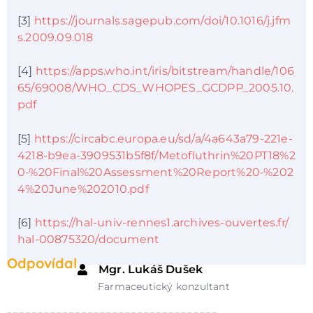
[3]
https://journals.sagepub.com/doi/10.1016/j.jfm
s.2009.09.018
[4]
https://apps.who.int/iris/bitstream/handle/106
65/69008/WHO_CDS_WHOPES_GCDPP_2005.10.
pdf
[5]
https://circabc.europa.eu/sd/a/4a643a79-221e-
4218-b9ea-3909531b5f8f/Metofluthrin%20PT18%2
0-%20Final%20Assessment%20Report%20-%202
4%20June%202010.pdf
[6]
https://hal-univ-rennes1.archives-ouvertes.fr/
hal-00875320/document
Odpovídal
Mgr. Lukáš Dušek
Farmaceutický konzultant