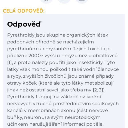
CELÁ ODPOVĚĎ:
Odpověď
Pyrethroidy jsou skupina organických látek
podobných přírodně se nacházejícím
pyrethrinům u chryzantém. Jejich toxicita je
přibližně 2000× vyšší u hmyzu než u obratlovců
[1], a proto nalezly použití jako insekticidy. Tyto
látky však mohou poškodit také vodní členovce
a ryby, z vyšších živočichů jsou známé případy
otravy koček (které ale tyto látky metabolizují
jinak než ostatní savci jako třeba my [2, 3]).
Pyrethroidy fungují na základě ovlivnění
nervových vzruchů prostřednictvím sodíkových
kanálů v membránách axonu (část nervové
buňky, neuronu) a svým neurotoxickým
účinkem narušují šíření informací po těle.