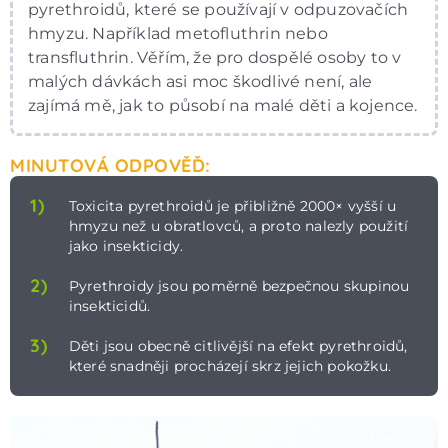
pyrethroidů, které se používají v odpuzovačích
hmyzu. Například metofluthrin nebo
transfluthrin. Věřím, že pro dospělé osoby to v
malých dávkách asi moc škodlivé není, ale
zajímá mě, jak to působí na malé děti a kojence.
MINUTOVÁ ODPOVĚĎ:
1)
Toxicita pyrethroidů je přibližně 2000× vyšší u
hmyzu než u obratlovců, a proto nalezly použití
jako insekticidy.
2)
Pyrethroidy jsou poměrně bezpečnou skupinou
insekticidů.
3)
Děti jsou obecně citlivější na efekt pyrethroidů,
které snadněji procházejí skrz jejich pokožku.