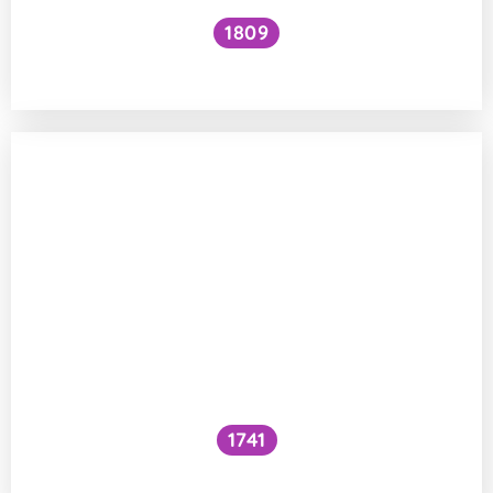
1809
Jak zvýšit VO₂ max?
1741
Co je to cefalický inzulínový reflex?