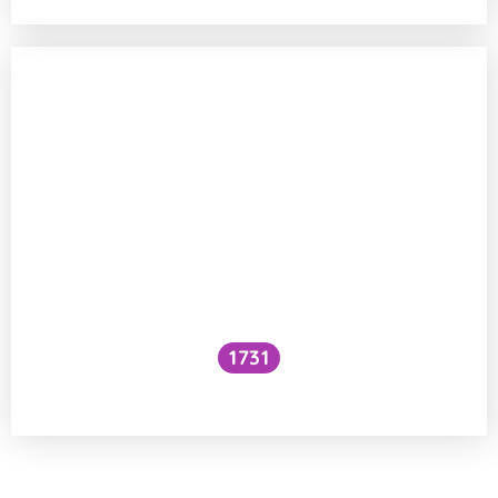
1731
Voní mraky?