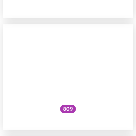
zdraví člověka?
809
Co způsobují plísně v těle?