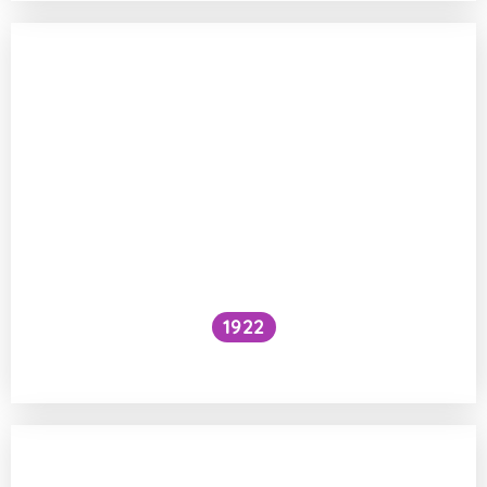
1922
Dají se jíst pecky meruněk a švestek?