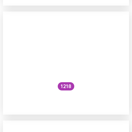
1218
Jak moc je med z jedovatých rostlin
jedovatý?