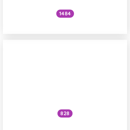
1484
Škodí instantní káva zdraví?
828
Je bezpečné uskladnit marmeládu ve
skleničce od svíčky?