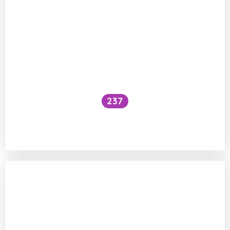
237
Dochází při přípravě kávy v moka
konvičce k uvolňování hliníku?