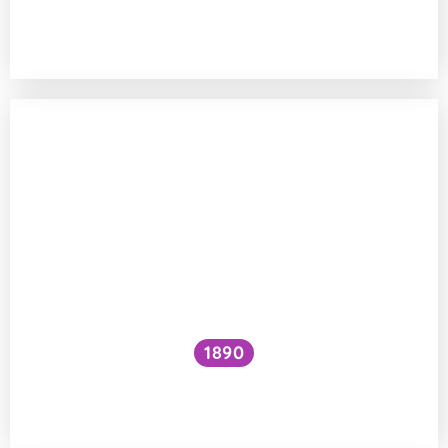
Co se děje při opakovaném mražení
másla?
1890
Existuje jed, který po kontaktu zabíjí
pomalu?