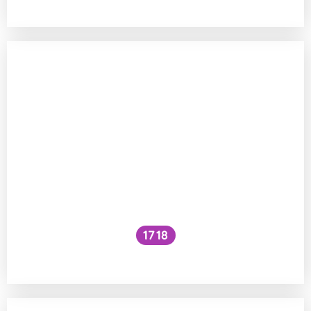
1718
Proč se jezírko s modrou skalicí zakalí?