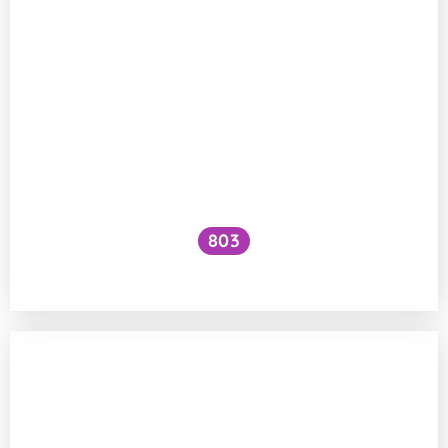
803
Jsou hranolky karcinogenní?