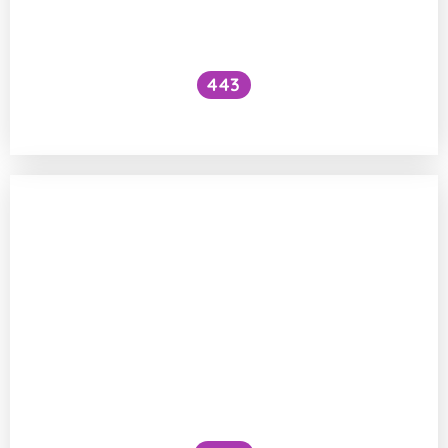
443
Fluoridované soli a děti