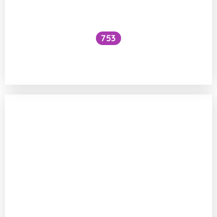
753
Jak se vyhnout teflonu a podobným
látkám v oblečení?