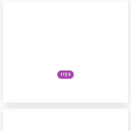
1139
Jaká kosmetika je šetrná k životnímu
prostředí?