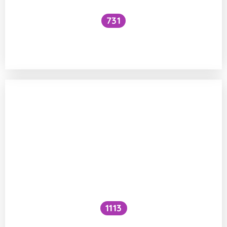
731
Při jaké kuchyňské úpravě přestávají být
fazole jedovaté?
1113
Mají amalgámové zubní výplně vliv na