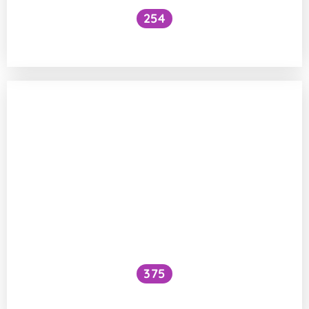
254
Je zdravé přidávat mléko do kávy?
375
Jak fungují esenciální oleje?