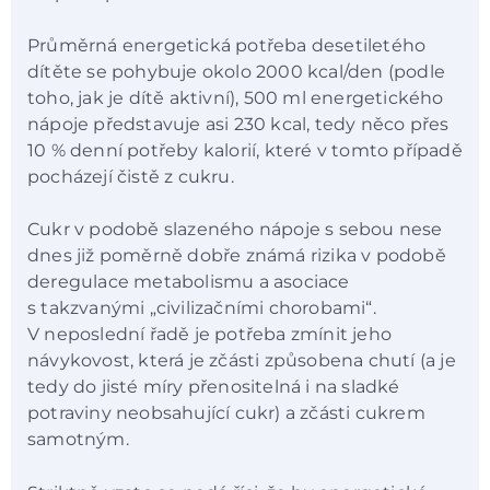
Průměrná energetická potřeba desetiletého
dítěte se pohybuje okolo 2000 kcal/den (podle
toho, jak je dítě aktivní), 500 ml energetického
nápoje představuje asi 230 kcal, tedy něco přes
10 % denní potřeby kalorií, které v tomto případě
pocházejí čistě z cukru.
Cukr v podobě slazeného nápoje s sebou nese
dnes již poměrně dobře známá rizika v podobě
deregulace metabolismu a asociace
s takzvanými „civilizačními chorobami“.
V neposlední řadě je potřeba zmínit jeho
návykovost, která je zčásti způsobena chutí (a je
tedy do jisté míry přenositelná i na sladké
potraviny neobsahující cukr) a zčásti cukrem
samotným.