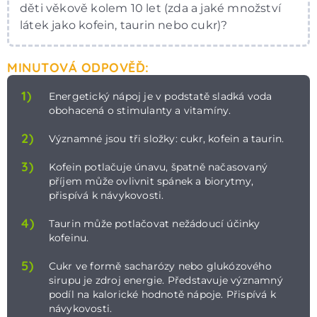
děti věkově kolem 10 let (zda a jaké množství
látek jako kofein, taurin nebo cukr)?
MINUTOVÁ ODPOVĚĎ:
1)
Energetický nápoj je v podstatě sladká voda
obohacená o stimulanty a vitamíny.
2)
Významné jsou tři složky: cukr, kofein a taurin.
3)
Kofein potlačuje únavu, špatně načasovaný
příjem může ovlivnit spánek a biorytmy,
přispívá k návykovosti.
4)
Taurin může potlačovat nežádoucí účinky
kofeinu.
5)
Cukr ve formě sacharózy nebo glukózového
sirupu je zdroj energie. Představuje významný
podíl na kalorické hodnotě nápoje. Přispívá k
návykovosti.