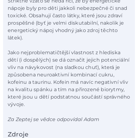
Striktně vzato se nedá říci, že by energetické
nápoje byly pro děti jakkoli nebezpečné či snad
toxické. Obsahují často látky, které jsou zdraví
prospěšné (byť je velmi diskutabilní, nakolik je
energetický nápoj vhodný jako zdroj těchto
látek).
Jako nejproblematičtější vlastnost z hlediska
dětí (i dospělých) se dá označit jejich potenciální
vliv na návykovost (na sladkou chuť), která je
způsobena neuroaktivní kombinací cukru,
kofeinu a taurinu. Kofein má navíc negativní vliv
na kvalitu spánku a tím na přirozené biorytmy,
které jsou u dětí podstatnou součástí správného
vývoje.
Za Zeptej se vědce odpovídal Adam
Zdroje