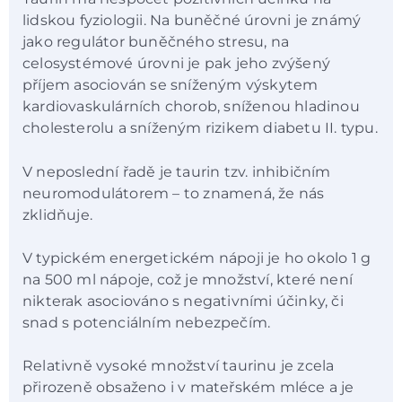
lidskou fyziologii. Na buněčné úrovni je známý
jako regulátor buněčného stresu, na
celosystémové úrovni je pak jeho zvýšený
příjem asociován se sníženým výskytem
kardiovaskulárních chorob, sníženou hladinou
cholesterolu a sníženým rizikem diabetu II. typu.
V neposlední řadě je taurin tzv. inhibičním
neuromodulátorem – to znamená, že nás
zklidňuje.
V typickém energetickém nápoji je ho okolo 1 g
na 500 ml nápoje, což je množství, které není
nikterak asociováno s negativními účinky, či
snad s potenciálním nebezpečím.
Relativně vysoké množství taurinu je zcela
přirozeně obsaženo i v mateřském mléce a je