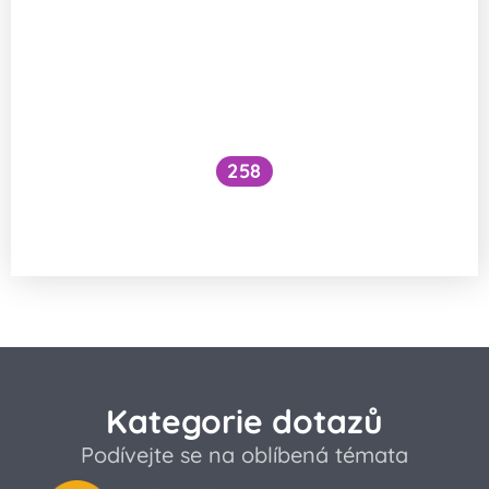
258
Jak se vstřebává železo ve formě
bisglycinátu?
Kategorie dotazů
Podívejte se na oblíbená témata