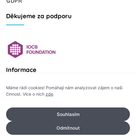
GDPR
Děkujeme za podporu
Informace
Platformu Zeptej se vědce provozuje:
Máme rádi cookies! Pomáhají nám analyzovat zájem o naši
činnost. Více o nich
zde
.
Institut pro komunikaci vědy, z. ú.
IČO: 178 47 389
Souhlasím
Flemingovo náměstí 542/2,
Dejvice, 160 00 Praha 6
Odmítnout
info@zeptejsevedce.cz