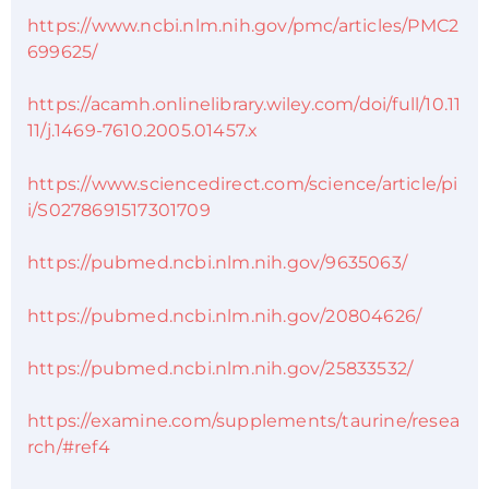
https://www.ncbi.nlm.nih.gov/pmc/articles/PMC2
699625/
https://acamh.onlinelibrary.wiley.com/doi/full/10.11
11/j.1469-7610.2005.01457.x
https://www.sciencedirect.com/science/article/pi
i/S0278691517301709
https://pubmed.ncbi.nlm.nih.gov/9635063/
https://pubmed.ncbi.nlm.nih.gov/20804626/
https://pubmed.ncbi.nlm.nih.gov/25833532/
https://examine.com/supplements/taurine/resea
rch/#ref4