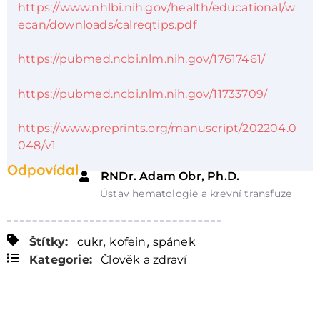
https://www.nhlbi.nih.gov/health/educational/w
ecan/downloads/calreqtips.pdf
https://pubmed.ncbi.nlm.nih.gov/17617461/
https://pubmed.ncbi.nlm.nih.gov/11733709/
https://www.preprints.org/manuscript/202204.0
048/v1
Odpovídal
RNDr. Adam Obr, Ph.D.
Ústav hematologie a krevní transfuze
,
,
Štítky:
cukr
kofein
spánek
Kategorie:
Člověk a zdraví