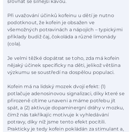
srovnat se silnější kávou.
Při uvažování účinků kofeinu u dětí je nutno
podotknout, že kofein je obsažen ve
všemožných potravinách a nápojích – typickými
příklady budiž čaj, čokoláda a různé limonády
(cola).
Je velmi těžké dopátrat se toho, zda má kofein
nějaký účinek specificky na děti, jelikož většina
výzkumu se soustředí na dospělou populaci.
Kofein má na lidský mozek dvojí efekt: (1)
potlačuje adenosinovou signalizaci, díky které se
přirozeně cítíme unaveni a máme potřebu jít
spát, a (2) aktivuje dopaminergní dráhy v mozku,
čímž nás takříkajíc motivuje k vyhledávání
potravy, díky níž jsme tento efekt pocítili.
Prakticky je tedy kofein pokládán za stimulant a,