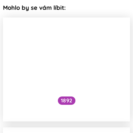
Mohlo by se vám líbit:
1892
Je kočičí předení dobré pro lidské zdraví?