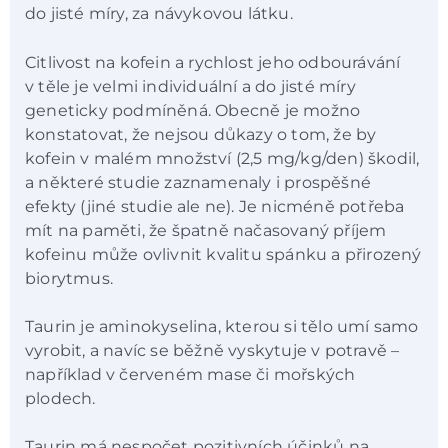
do jisté míry, za návykovou látku.
Citlivost na kofein a rychlost jeho odbourávání
v těle je velmi individuální a do jisté míry
geneticky podmíněná. Obecně je možno
konstatovat, že nejsou důkazy o tom, že by
kofein v malém množství (2,5 mg/kg/den) škodil,
a některé studie zaznamenaly i prospěšné
efekty (jiné studie ale ne). Je nicméně potřeba
mít na paměti, že špatně načasovaný příjem
kofeinu může ovlivnit kvalitu spánku a přirozený
biorytmus.
Taurin je aminokyselina, kterou si tělo umí samo
vyrobit, a navíc se běžně vyskytuje v potravě –
například v červeném mase či mořských
plodech.
Taurin má nespočet pozitivních účinků na