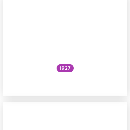
1927
Národní očkovací strategie – je zbytečné
očkovat proti chřipce a Covidu?