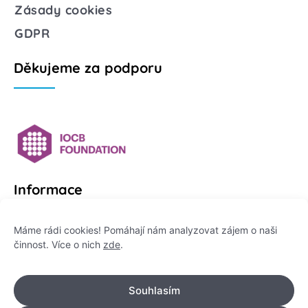
Zásady cookies
GDPR
Děkujeme za podporu
Informace
Platformu Zeptej se vědce provozuje:
Máme rádi cookies! Pomáhají nám analyzovat zájem o naši
činnost. Více o nich
zde
.
Institut pro komunikaci vědy, z. ú.
IČO: 178 47 389
Souhlasím
Flemingovo náměstí 542/2,