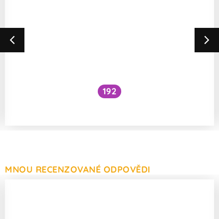
192
Jak se vstřebává vitamín C a hořčík?
MNOU RECENZOVANÉ ODPOVĚDI