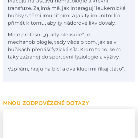
Pracuju na Ústavu hematologie a krevní
transfuze. Zajímá mě, jak interagují leukemické
buňky s těmi imunitními a jak ty imunitní líp
přimět k tomu, aby ty nádorové likvidovaly.
Moje profesní „guilty pleasure“ je
mechanobiologie, tedy věda o tom, jak se v
buňkách přenáší fyzická síla. Krom toho jsem
taky zažranej do sportovní fyziologie a výživy.
Vzpírám, hraju na bicí a dva kluci mi říkaj „táto“.
MNOU ZODPOVĚZENÉ DOTAZY