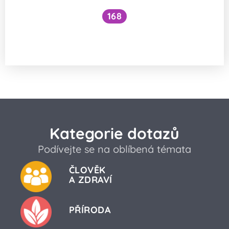
168
Proč si nic nepamatujeme z raného
dětství?
Kategorie dotazů
Podívejte se na oblíbená témata
ČLOVĚK
A ZDRAVÍ
PŘÍRODA