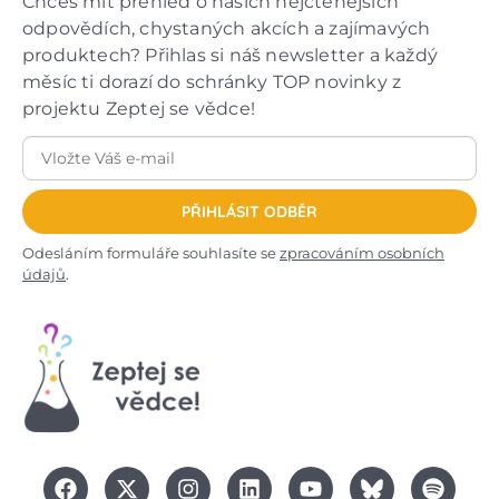
Chceš mít přehled o našich nejčtenějších
odpovědích, chystaných akcích a zajímavých
produktech? Přihlas si náš newsletter a každý
měsíc ti dorazí do schránky TOP novinky z
projektu Zeptej se vědce!
PŘIHLÁSIT ODBĚR
Odesláním formuláře souhlasíte se
zpracováním osobních
údajů
.