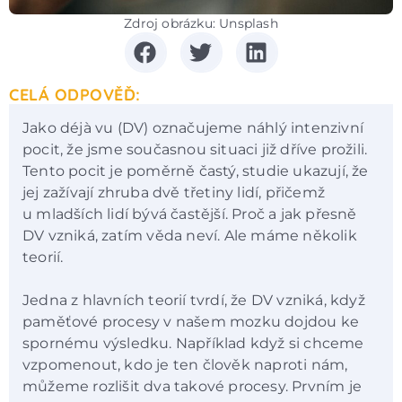
Zdroj obrázku: Unsplash
CELÁ ODPOVĚĎ:
Jako déjà vu (DV) označujeme náhlý intenzivní
pocit, že jsme současnou situaci již dříve prožili.
Tento pocit je poměrně častý, studie ukazují, že
jej zažívají zhruba dvě třetiny lidí, přičemž
u mladších lidí bývá častější. Proč a jak přesně
DV vzniká, zatím věda neví. Ale máme několik
teorií.
Jedna z hlavních teorií tvrdí, že DV vzniká, když
paměťové procesy v našem mozku dojdou ke
spornému výsledku. Například když si chceme
vzpomenout, kdo je ten člověk naproti nám,
můžeme rozlišit dva takové procesy. Prvním je