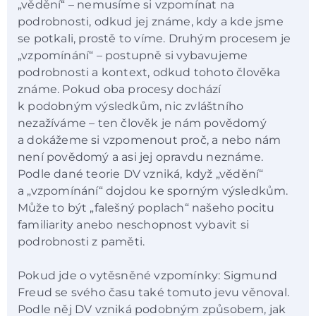
„vědění“ – nemusíme si vzpomínat na
podrobnosti, odkud jej známe, kdy a kde jsme
se potkali, prostě to víme. Druhým procesem je
„vzpomínání“ – postupně si vybavujeme
podrobnosti a kontext, odkud tohoto člověka
známe. Pokud oba procesy dochází
k podobným výsledkům, nic zvláštního
nezažíváme – ten člověk je nám povědomý
a dokážeme si vzpomenout proč, a nebo nám
není povědomý a asi jej opravdu neznáme.
Podle dané teorie DV vzniká, když „vědění“
a „vzpomínání“ dojdou ke sporným výsledkům.
Může to být „falešný poplach“ našeho pocitu
familiarity anebo neschopnost vybavit si
podrobnosti z paměti.
Pokud jde o vytěsněné vzpomínky: Sigmund
Freud se svého času také tomuto jevu věnoval.
Podle něj DV vzniká podobným způsobem, jak