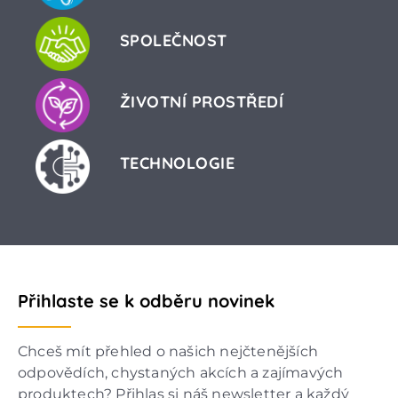
SPOLEČNOST
ŽIVOTNÍ PROSTŘEDÍ
TECHNOLOGIE
Přihlaste se k odběru novinek
Chceš mít přehled o našich nejčtenějších
odpovědích, chystaných akcích a zajímavých
produktech? Přihlas si náš newsletter a každý