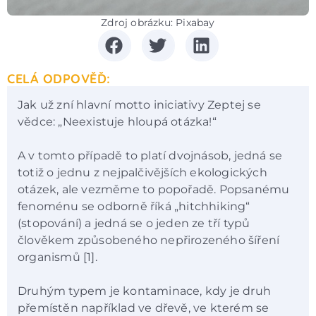
Zdroj obrázku: Pixabay
CELÁ ODPOVĚĎ:
Jak už zní hlavní motto iniciativy Zeptej se
vědce: „Neexistuje hloupá otázka!“
A v tomto případě to platí dvojnásob, jedná se
totiž o jednu z nejpalčivějších ekologických
otázek, ale vezměme to popořadě. Popsanému
fenoménu se odborně říká „hitchhiking“
(stopování) a jedná se o jeden ze tří typů
člověkem způsobeného nepřirozeného šíření
organismů [1].
Druhým typem je kontaminace, kdy je druh
přemístěn například ve dřevě, ve kterém se