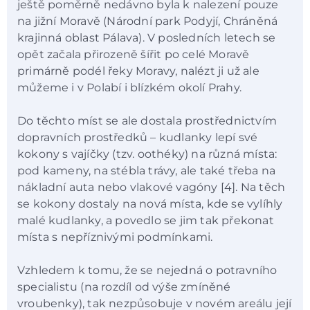
ještě poměrně nedávno byla k nalezení pouze
na jižní Moravě (Národní park Podyjí, Chráněná
krajinná oblast Pálava). V posledních letech se
opět začala přirozeně šířit po celé Moravě
primárně podél řeky Moravy, nalézt ji už ale
můžeme i v Polabí i blízkém okolí Prahy.
Do těchto míst se ale dostala prostřednictvím
dopravních prostředků – kudlanky lepí své
kokony s vajíčky (tzv. oothéky) na různá místa:
pod kameny, na stébla trávy, ale také třeba na
nákladní auta nebo vlakové vagóny [4]. Na těch
se kokony dostaly na nová místa, kde se vylíhly
malé kudlanky, a povedlo se jim tak překonat
místa s nepříznivými podmínkami.
Vzhledem k tomu, že se nejedná o potravního
specialistu (na rozdíl od výše zmíněné
vroubenky), tak nezpůsobuje v novém areálu její