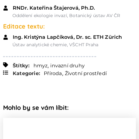
RNDr. Kateřina Štajerová, Ph.D.
Oddělení ekologie invazí, Botanický ústav AV ČR
Editace textu:
Ing. Kristýna Lapčíková, Dr. sc. ETH Zürich
Ústav analytické chemie, VŠCHT Praha
,
Štítky:
hmyz
invazní druhy
,
Kategorie:
Příroda
Životní prostředí
Mohlo by se vám líbit: