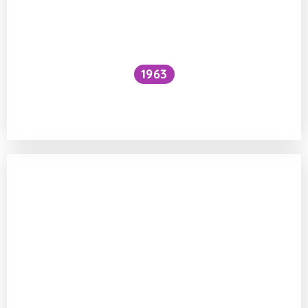
1963
Proč je voda pod vodopádem studenější
než nad ním?