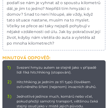
podaří se nám je vyhnat až o spoustu kilometrů
dál, je jim to jedno? Nepřišli tím hmyzáci o
domov? Snad to není hloupé, ale vždy, když
tato situace nastane, musím na to myslet.
Včelky se přece asi taky nejspíš pohybují v
nějaké vzdálenosti od úlu. Jak by pokračoval její
život, kdyby nám vletěla do auta a vyletěla až
po mnoha kilometrech?
MINUTOVÁ ODPOVĚĎ:
1)
Svezení hmyzu autem se stejně jako v případě
lidí říká hitchhiking (stopování).
2)
Hitchhiking je jedním ze tří typů člověkem
ovlivněného šíření (nejenom) invazních druhů.
3)
Jednotlivé jedince much, komárů nebo včel,
pokud přežijí samotný transport, většinou čeká
stejný osud jako v místě jejich původu.