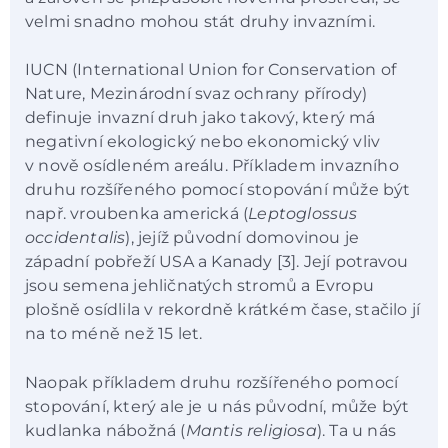
velmi snadno mohou stát druhy invazními.
IUCN (International Union for Conservation of
Nature, Mezinárodní svaz ochrany přírody)
definuje invazní druh jako takový, který má
negativní ekologický nebo ekonomický vliv
v nově osídleném areálu. Příkladem invazního
druhu rozšířeného pomocí stopování může být
např. vroubenka americká (
Leptoglossus
occidentalis
), jejíž původní domovinou je
západní pobřeží USA a Kanady [3]. Její potravou
jsou semena jehličnatých stromů a Evropu
plošně osídlila v rekordně krátkém čase, stačilo jí
na to méně než 15 let.
Naopak příkladem druhu rozšířeného pomocí
stopování, který ale je u nás původní, může být
kudlanka nábožná (
Mantis religiosa
). Ta u nás