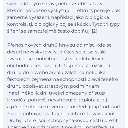
vyvíjí a kterým se živí, nebo v substrátu, ve
kterém se běžně vyskytuje. Třetím typem je pak
záměrné vysazení, například jako biologická
kontrola, tj. biologický boj se škůdci. Tyto tři typy
šíření se samozřejmě často doplňují [2].
Přenos nových druhů hmyzu do míst, kde se
dosud nevyskytovaly, je úzce spjat se stále
zvyšující se mobilitou lidstva a globalizací
obchodu a cestování [1]. Úspěšnost rozšíření
druhu do nového areálu záleží na několika
faktorech, zejména na schopnosti převáženého
druhu odolávat stresovým podmínkám
(např. několik dní trvající omezený přístup
k vodě a potravě, nevyhovující teplota atd.)
a přizpůsobit se novému prostředí (např. odlišné
zdroje potravy), ale také na intenzitě zavlékání.
Druhy, které jsou schopny takovou cestu přežít
a zároveň se přizpůsobit novému prostředí, se