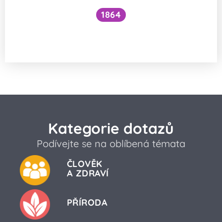
1864
Jak vznikla na Zemi pevninská
a oceánská kůra?
Kategorie dotazů
Podívejte se na oblíbená témata
ČLOVĚK
A ZDRAVÍ
PŘÍRODA