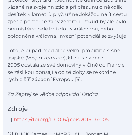
vázané na svoje hnízdo a při přesunu o několik
desítek kilometrů pryč už nedokážou najít cestu
zpět a poměrně záhy zemřou. Pokud by ale bylo
přemístěno celé hnízdo i s královnou, nebo
oplodněná královna, invazní potenciál se zvyšuje.
Toto je případ mediálně velmi propírané sršně
asijské (
Vespa velutina
), která se v roce
2005 dostala ze své domoviny v Číně do Francie
se zásilkou bonsají a od té doby se rekordně
rychle šíří západní Evropou [5].
Za Zeptej se vědce odpovídal Ondra
Zdroje
[1]
https://doi.org/10.1016/j.cois.2019.07.005
[2] BUCK, James H.; MARSHALL, Jordan M.