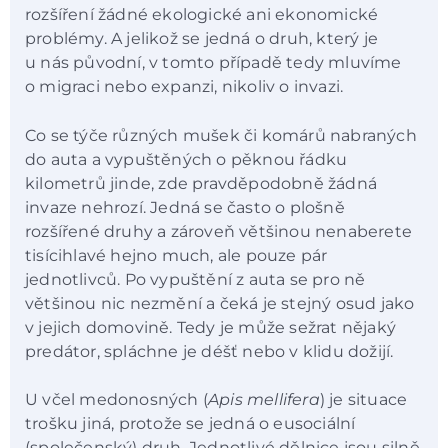
rozšíření žádné ekologické ani ekonomické
problémy. A jelikož se jedná o druh, který je
u nás původní, v tomto případě tedy mluvíme
o migraci nebo expanzi, nikoliv o invazi.
Co se týče různých mušek či komárů nabraných
do auta a vypuštěných o pěknou řádku
kilometrů jinde, zde pravděpodobně žádná
invaze nehrozí. Jedná se často o plošně
rozšířené druhy a zároveň většinou nenaberete
tisícihlavé hejno much, ale pouze pár
jednotlivců. Po vypuštění z auta se pro ně
většinou nic nezmění a čeká je stejný osud jako
v jejich domovině. Tedy je může sežrat nějaký
predátor, spláchne je déšť nebo v klidu dožijí.
U včel medonosných (
Apis mellifera
) je situace
trošku jiná, protože se jedná o eusociální
(společenský) druh. Jednotlivé dělnice jsou silně