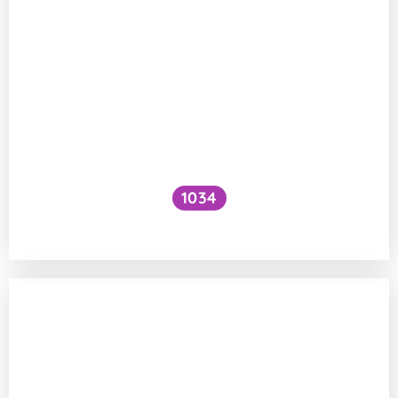
1034
Jak nás vidí hmyz a malí živočichové?