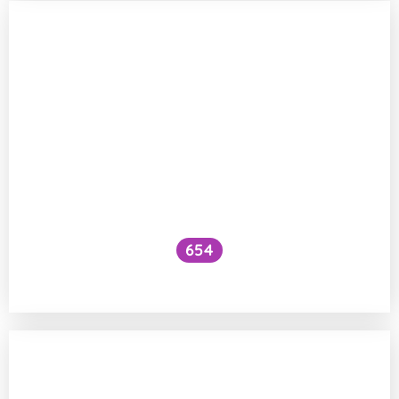
654
Jak sršně staví své hnízdo?