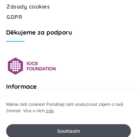
Zásady cookies
GDPR
Děkujeme za podporu
Informace
Platformu Zeptej se vědce provozuje:
Máme rádi cookies! Pomáhají nám analyzovat zájem o naši
činnost. Více o nich
zde
.
Institut pro komunikaci vědy, z. ú.
IČO: 178 47 389
Souhlasím
Flemingovo náměstí 542/2,