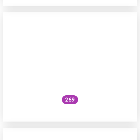
269
Co by se stalo, kdyby vymřely včely?