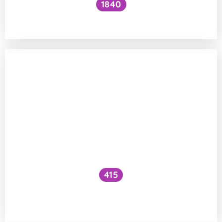
1840
Jak přistává moucha na stropě?
415
Jak a proti čemu funguje generátor
ozonu?