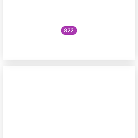
822
Proč se mouchy rojí i kolem zhasnutých
světel?