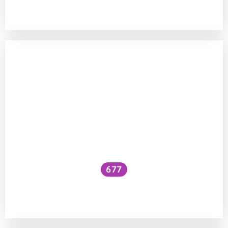
nebo žlutě?
677
Fungují odpuzovací náramky proti
klíšťatům?