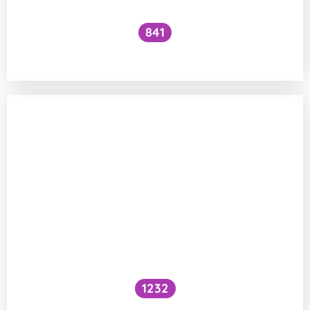
841
Mrkají mouchy?
1232
Vidí mravenec bakterie?