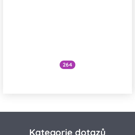
264
Co mají mušky z toho, že nám bzučí
u ucha?
Kategorie dotazů