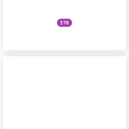
378
Co se stane s hmyzem, kterého svezeme
pár desítek kilometrů autem?