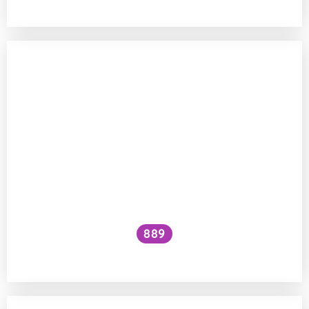
889
Proč moucha bzučí?