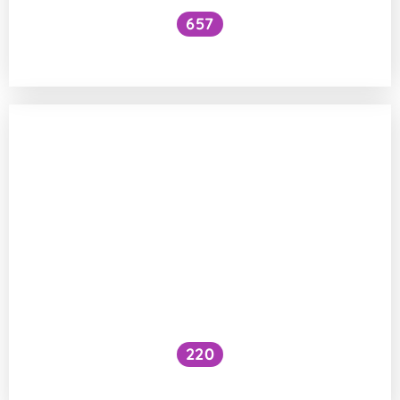
657
Voní někteří lidé komárům více než jiní?
220
Fungují odpuzovače klíšťat?