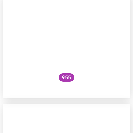
955
Ovlivnění hmyzu alkoholem v krvi