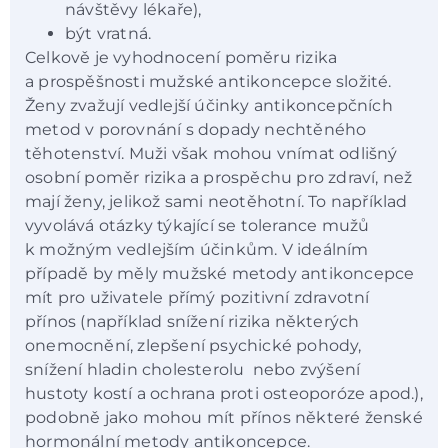
návštěvy lékaře),
být vratná.
Celkově je vyhodnocení poměru rizika
a prospěšnosti mužské antikoncepce složité.
Ženy zvažují vedlejší účinky antikoncepčních
metod v porovnání s dopady nechtěného
těhotenství. Muži však mohou vnímat odlišný
osobní poměr rizika a prospěchu pro zdraví, než
mají ženy, jelikož sami neotěhotní. To například
vyvolává otázky týkající se tolerance mužů
k možným vedlejším účinkům. V ideálním
případě by měly mužské metody antikoncepce
mít pro uživatele přímý pozitivní zdravotní
přínos (například snížení rizika některých
onemocnění, zlepšení psychické pohody,
snížení hladin cholesterolu nebo zvýšení
hustoty kostí a ochrana proti osteoporóze apod.),
podobně jako mohou mít přínos některé ženské
hormonální metody antikoncepce.