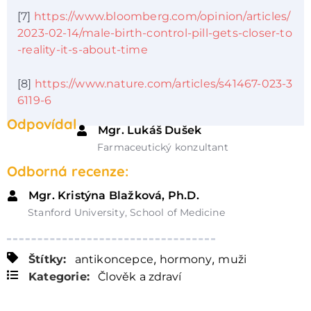
[7]
https://www.bloomberg.com/opinion/articles/
2023-02-14/male-birth-control-pill-gets-closer-to
-reality-it-s-about-time
[8]
https://www.nature.com/articles/s41467-023-3
6119-6
Odpovídal
Mgr. Lukáš Dušek
Farmaceutický konzultant
Odborná recenze:
Mgr. Kristýna Blažková, Ph.D.
Stanford University, School of Medicine
,
,
Štítky:
antikoncepce
hormony
muži
Kategorie:
Člověk a zdraví