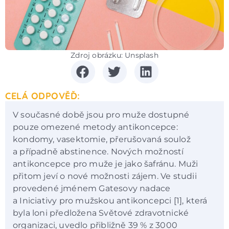
Zdroj obrázku: Unsplash
CELÁ ODPOVĚĎ:
V současné době jsou pro muže dostupné
pouze omezené metody antikoncepce:
kondomy, vasektomie, přerušovaná soulož
a případně abstinence. Nových možností
antikoncepce pro muže je jako šafránu. Muži
přitom jeví o nové možnosti zájem. Ve studii
provedené jménem Gatesovy nadace
a Iniciativy pro mužskou antikoncepci [1], která
byla loni předložena Světové zdravotnické
organizaci, uvedlo přibližně 39 % z 3000