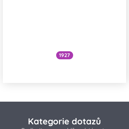
1927
Národní očkovací strategie – je zbytečné
očkovat proti chřipce a Covidu?
Kategorie dotazů