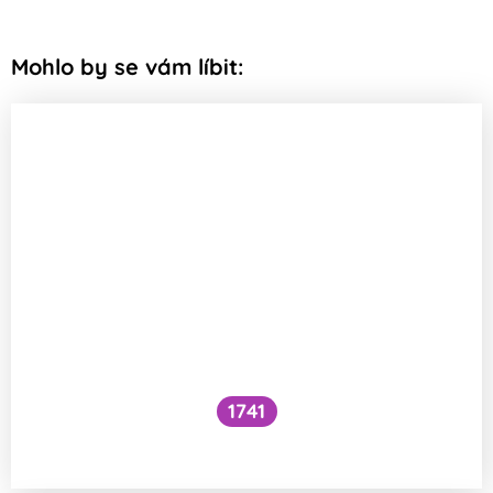
Mohlo by se vám líbit:
1741
Co je to cefalický inzulínový reflex?