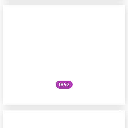
1892
Je kočičí předení dobré pro lidské zdraví?