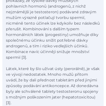
prokázaly, že vysoké dávky mužských
pohlavních hormonů (androgenů, z nichž
nejznámější je testosteron) podávané zdravým
mužům výrazně potlačují tvorbu spermií,
nicméně tento účinek lze kdykoliv bez následků
přerušit. Kombinování s dalším typem
hormonálních látek (progestiny) umožňuje díky
společnému účinku snížit potřebné dávky
androgenů, a tím i riziko vedlejších účinků.
Kombinace navíc účinněji snižuje množství
spermií [3].
Látek, které by šlo užívat ústy (perorálně), je však
ve vývoji nedostatek. Mnoho mužů přitom
uvádí, že by dali přednost tabletám před jinými
způsoby podávání antikoncepce. Až donedávna
byly ale schválené tablety testosteronu spojeny
s možným poškozením jater (hepatotoxicitou)
[3].