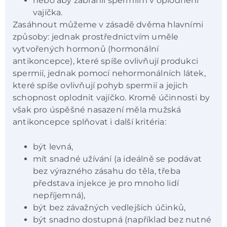
nebo aby zabránil spermiím v oplodnění
vajíčka.
Zasáhnout můžeme v zásadě dvěma hlavními
způsoby: jednak prostřednictvím uměle
vytvořených hormonů (hormonální
antikoncepce), které spíše ovlivňují produkci
spermií, jednak pomocí nehormonálních látek,
které spíše ovlivňují pohyb spermií a jejich
schopnost oplodnit vajíčko. Kromě účinnosti by
však pro úspěšné nasazení měla mužská
antikoncepce splňovat i další kritéria:
být levná,
mít snadné užívání (a ideálně se podávat
bez výrazného zásahu do těla, třeba
představa injekce je pro mnoho lidí
nepříjemná),
být bez závažných vedlejších účinků,
být snadno dostupná (například bez nutné