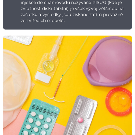
injekce do chámovodu nazývané RISUG (kde je
zvratnost diskutabilní) je však vývoj většinou na
začátku a výsledky jsou získané zatím převážně
ze zvířecích modelů.