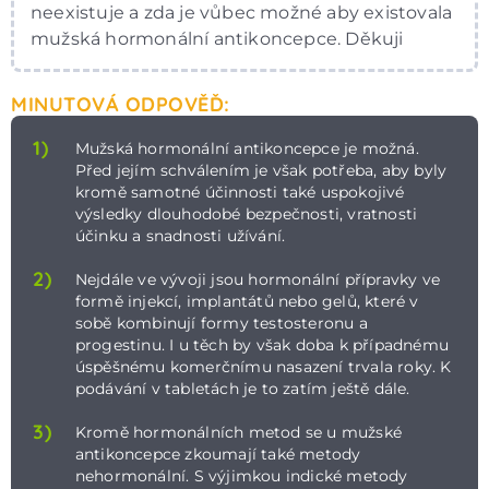
neexistuje a zda je vůbec možné aby existovala
mužská hormonální antikoncepce. Děkuji
MINUTOVÁ ODPOVĚĎ:
1)
Mužská hormonální antikoncepce je možná.
Před jejím schválením je však potřeba, aby byly
kromě samotné účinnosti také uspokojivé
výsledky dlouhodobé bezpečnosti, vratnosti
účinku a snadnosti užívání.
2)
Nejdále ve vývoji jsou hormonální přípravky ve
formě injekcí, implantátů nebo gelů, které v
sobě kombinují formy testosteronu a
progestinu. I u těch by však doba k případnému
úspěšnému komerčnímu nasazení trvala roky. K
podávání v tabletách je to zatím ještě dále.
3)
Kromě hormonálních metod se u mužské
antikoncepce zkoumají také metody
nehormonální. S výjimkou indické metody