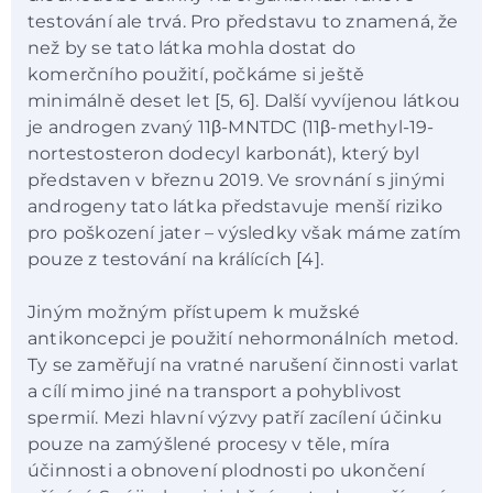
testování ale trvá. Pro představu to znamená, že
než by se tato látka mohla dostat do
komerčního použití, počkáme si ještě
minimálně deset let [5, 6]. Další vyvíjenou látkou
je androgen zvaný 11β-MNTDC (11β-methyl-19-
nortestosteron dodecyl karbonát), který byl
představen v březnu 2019. Ve srovnání s jinými
androgeny tato látka představuje menší riziko
pro poškození jater
–
výsledky však máme zatím
pouze z testování na králících [4].
Jiným možným přístupem k mužské
antikoncepci je použití nehormonálních metod.
Ty se zaměřují na vratné narušení činnosti varlat
a cílí mimo jiné na transport a pohyblivost
spermií. Mezi hlavní výzvy patří zacílení účinku
pouze na zamýšlené procesy v těle, míra
účinnosti a obnovení plodnosti po ukončení