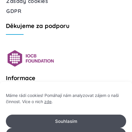
Zásady cookies
GDPR
Děkujeme za podporu
Informace
Platformu Zeptej se vědce provozuje:
Máme rádi cookies! Pomáhají nám analyzovat zájem o naši
činnost. Více o nich
zde
.
Institut pro komunikaci vědy, z. ú.
IČO: 178 47 389
Souhlasím
Flemingovo náměstí 542/2,
Dejvice, 160 00 Praha 6