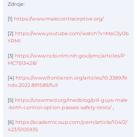
Zdroje:
[1]
https://www.malecontraceptive.org/
[2]
https://www.youtube.com/watch?v=MaC3y0b
YRMI
[3]
https://www.ncbi.nlm.nih.gov/pmc/articles/P
MC7513428/
[4]
https://www.frontiersin.org/articles/10.3389/fe
ndo.2022.891589/full
[5]
https://utswmed.org/medblog/pill-guys-male
-birth-control-option-passes-safety-tests/
,
[6]
https://academic.oup.com/jcem/article/104/2/
423/5105935