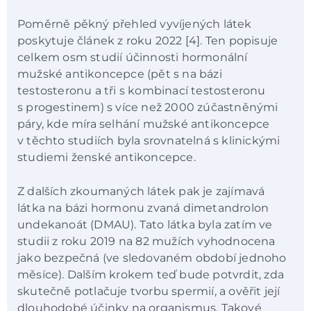
Poměrně pěkný přehled vyvíjených látek
poskytuje článek z roku 2022 [4]. Ten popisuje
celkem osm studií účinnosti hormonální
mužské antikoncepce (pět s na bázi
testosteronu a tři s kombinací testosteronu
s progestinem) s více než 2000 zúčastněnými
páry, kde míra selhání mužské antikoncepce
v těchto studiích byla srovnatelná s klinickými
studiemi ženské antikoncepce.
Z dalších zkoumaných látek pak je zajímavá
látka na bázi hormonu zvaná dimetandrolon
undekanoát (DMAU). Tato látka byla zatím ve
studii z roku 2019 na 82 mužích vyhodnocena
jako bezpečná (ve sledovaném období jednoho
měsíce). Dalším krokem teď bude potvrdit, zda
skutečně potlačuje tvorbu spermií, a ověřit její
dlouhodobé účinky na organismus. Takové