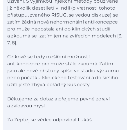
užívání. S výjimkou injekční metody používané
již několik desetiletí v Indii (o vratnosti tohoto
přístupu, zvaného RISUG, se vedou diskuze) se
zatím žádná nová nehormonální antikoncepce
pro muže nedostala ani do klinických studií
a zkoumá se zatím jen na zvířecích modelech [3,
7, 8].
Celkově se tedy rozšíření možností
antikoncepce pro muže stále zkoumá. Zatím
jsou ale nové přístupy spíše ve stadiu výzkumu
nebo počátku klinického testování a do širšího
užití ještě zbývá pořádný kus cesty.
Děkujeme za dotaz a přejeme pevné zdraví
a zvídavou mysl.
Za Zeptej se vědce odpovídal Lukáš.