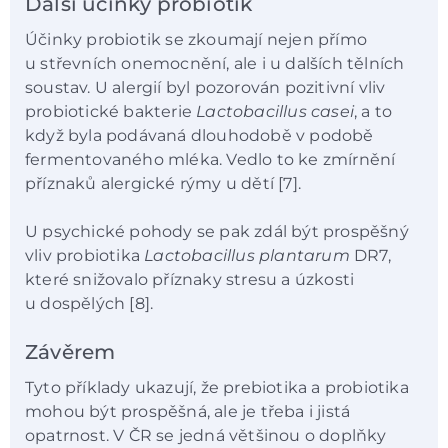
Další účinky probiotik
Účinky probiotik se zkoumají nejen přímo
u střevních onemocnění, ale i u dalších tělních
soustav. U alergií byl pozorován pozitivní vliv
probiotické bakterie
Lactobacillus casei
, a to
když byla podávaná dlouhodobě v podobě
fermentovaného mléka. Vedlo to ke zmírnění
příznaků alergické rýmy u dětí [7].
U psychické pohody se pak zdál být prospěšný
vliv probiotika
Lactobacillus plantarum
DR7,
které snižovalo příznaky stresu a úzkosti
u dospělých [8].
Závěrem
Tyto příklady ukazují, že prebiotika a probiotika
mohou být prospěšná, ale je třeba i jistá
opatrnost. V ČR se jedná většinou o doplňky