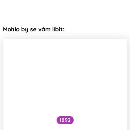
Mohlo by se vám líbit:
1892
Je kočičí předení dobré pro lidské zdraví?