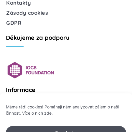
Kontakty
Zásady cookies
GDPR
Děkujeme za podporu
Informace
Platformu Zeptej se vědce provozuje:
Máme rádi cookies! Pomáhají nám analyzovat zájem o naši
činnost. Více o nich
zde
.
Institut pro komunikaci vědy, z. ú.
IČO: 178 47 389