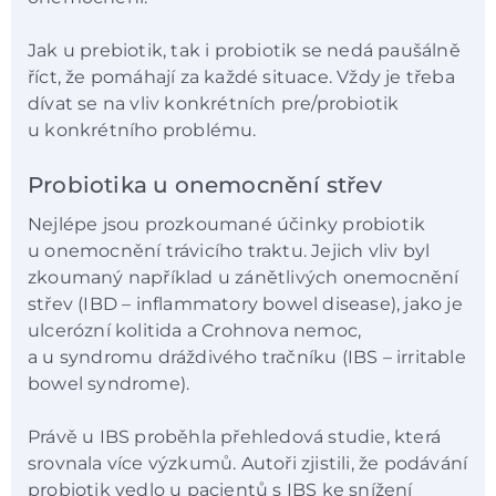
Jak u prebiotik, tak i probiotik se nedá paušálně
říct, že pomáhají za každé situace. Vždy je třeba
dívat se na vliv konkrétních pre/probiotik
u konkrétního problému.
Probiotika u onemocnění střev
Nejlépe jsou prozkoumané účinky probiotik
u onemocnění trávicího traktu. Jejich vliv byl
zkoumaný například u zánětlivých onemocnění
střev (IBD – inflammatory bowel disease), jako je
ulcerózní kolitida a Crohnova nemoc,
a u syndromu dráždivého tračníku (IBS – irritable
bowel syndrome).
Právě u IBS proběhla přehledová studie, která
srovnala více výzkumů. Autoři zjistili, že podávání
probiotik vedlo u pacientů s IBS ke snížení