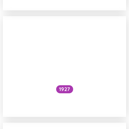
1927
Národní očkovací strategie – je zbytečné
očkovat proti chřipce a Covidu?