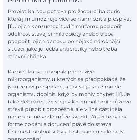
Prebiotika a probiotika
Prebiotika jsou potrava pro žádoucí bakterie,
která jim umožňuje více se namnožit a prospívat
[1]. Jejich konzumací tudíž můžeme podpořit
odolnost stávající mikrobioty anebo třeba
podpořit jejich obnovu po nějaké náročnější
situaci, jako je léčba antibiotiky nebo třeba
střevní chřipka.
Probiotika jsou naopak přímo živé
mikroorganismy, u kterých se předpokládá, že
jsou zdraví prospěšné, a tak se je snažíme do
organismu doplnit, když by mohly chybět [2]. Je
také dobré říct, že stejný kmen bakterií může ve
střevě působit prospěšně, ale v jiné části těla
nebo v pitné vodě může škodit. Záleží tedy i na
formě podání a doručení právě do střeva.
Účinnost probiotik byla testována u celé řady
onemocnění.