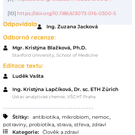
[10]
https://doi.org/10.1186/s13073-016-0300-5
Odpovídala
Ing. Zuzana Jacková
Odborná recenze:
Mgr. Kristýna Blažková, Ph.D.
Stanford University, School of Medicine
Editace textu:
Luděk Vašta
Ing. Kristýna Lapčíková, Dr. sc. ETH Zürich
Ústav analytické chemie, VŠCHT Praha
,
,
,
Štítky:
antibiotika
mikrobiom
nemoc
,
,
,
,
potraviny
probiotika
strava
střeva
zdraví
Kategorie:
Člověk a zdraví