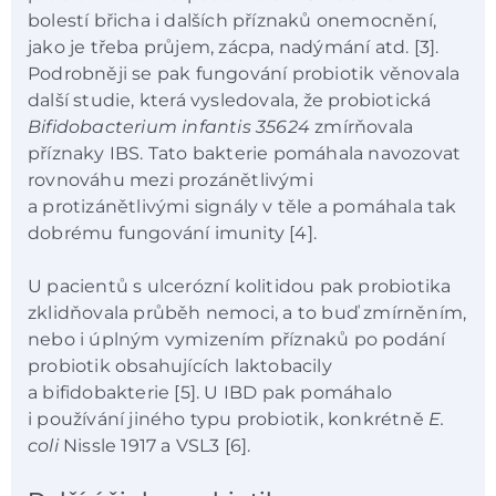
bolestí břicha i dalších příznaků onemocnění,
jako je třeba průjem, zácpa, nadýmání atd. [3].
Podrobněji se pak fungování probiotik věnovala
další studie, která vysledovala, že probiotická
Bifidobacterium infantis 35624
zmírňovala
příznaky IBS. Tato bakterie pomáhala navozovat
rovnováhu mezi prozánětlivými
a protizánětlivými signály v těle a pomáhala tak
dobrému fungování imunity [4].
U pacientů s ulcerózní kolitidou pak probiotika
zklidňovala průběh nemoci, a to buď zmírněním,
nebo i úplným vymizením příznaků po podání
probiotik obsahujících laktobacily
a bifidobakterie [5]. U IBD pak pomáhalo
i používání jiného typu probiotik, konkrétně
E.
coli
Nissle 1917 a VSL3 [6].