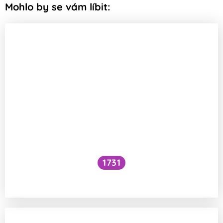
Mohlo by se vám líbit:
1731
Voní mraky?