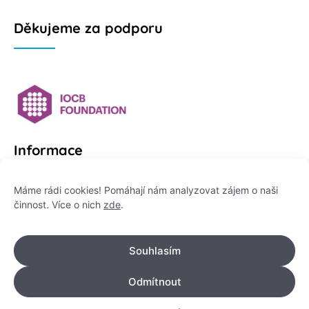
Děkujeme za podporu
Informace
Platformu Zeptej se vědce provozuje:
Máme rádi cookies! Pomáhají nám analyzovat zájem o naši
činnost. Více o nich
zde
.
Institut pro komunikaci vědy, z. ú.
IČO: 178 47 389
Souhlasím
Flemingovo náměstí 542/2,
Dejvice, 160 00 Praha 6
Odmítnout
info@zeptejsevedce.cz