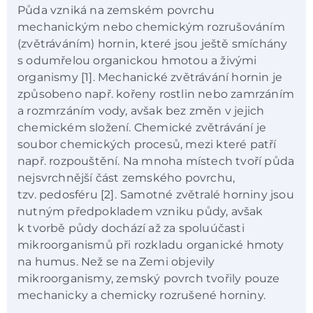
Půda vzniká na zemském povrchu
mechanickým nebo chemickým rozrušováním
(zvětráváním) hornin, které jsou ještě smíchány
s odumřelou organickou hmotou a živými
organismy [1]. Mechanické zvětrávání hornin je
způsobeno např. kořeny rostlin nebo zamrzáním
a rozmrzáním vody, avšak bez změn v jejich
chemickém složení. Chemické zvětrávání je
soubor chemických procesů, mezi které patří
např. rozpouštění. Na mnoha místech tvoří půda
nejsvrchnější část zemského povrchu,
tzv. pedosféru [2].
Samotné zvětralé horniny jsou
nutným předpokladem vzniku půdy, avšak
k tvorbě půdy dochází až za spoluúčasti
mikroorganismů při rozkladu organické hmoty
na humus. Než se na Zemi objevily
mikroorganismy, zemský povrch tvořily pouze
mechanicky a chemicky rozrušené horniny.