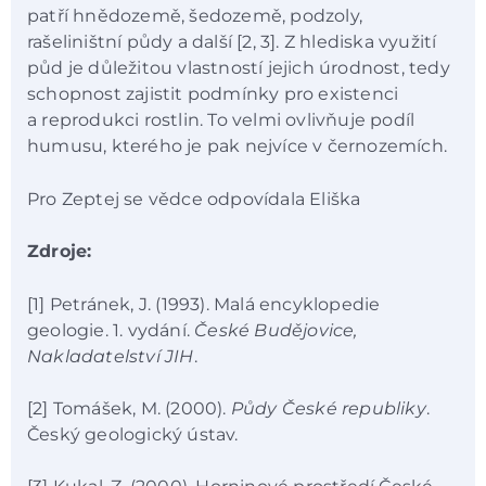
patří hnědozemě, šedozemě, podzoly,
rašeliništní půdy a další [2, 3]. Z hlediska využití
půd je důležitou vlastností jejich úrodnost, tedy
schopnost zajistit podmínky pro existenci
a reprodukci rostlin. To velmi ovlivňuje podíl
humusu, kterého je pak nejvíce v černozemích.
Pro Zeptej se vědce odpovídala Eliška
Zdroje:
[1] Petránek, J. (1993). Malá encyklopedie
geologie. 1. vydání.
České Budějovice,
Nakladatelství JIH
.
[2] Tomášek, M. (2000).
Půdy České republiky
.
Český geologický ústav.