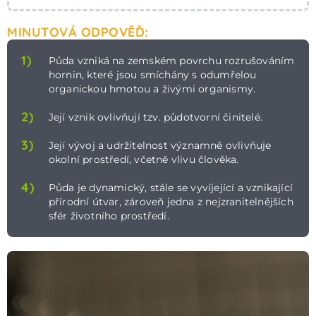
MINUTOVÁ ODPOVĚĎ:
1)
Půda vzniká na zemském povrchu rozrušováním
hornin, které jsou smíchány s odumřelou
organickou hmotou a živými organismy.
2)
Její vznik ovlivňují tzv. půdotvorní činitelé.
3)
Její vývoj a udržitelnost významně ovlivňuje
okolní prostředí, včetně vlivu člověka.
4)
Půda je dynamický, stále se vyvíjející a vznikající
přírodní útvar, zároveň jedna z nejzranitelnějších
sfér životního prostředí.