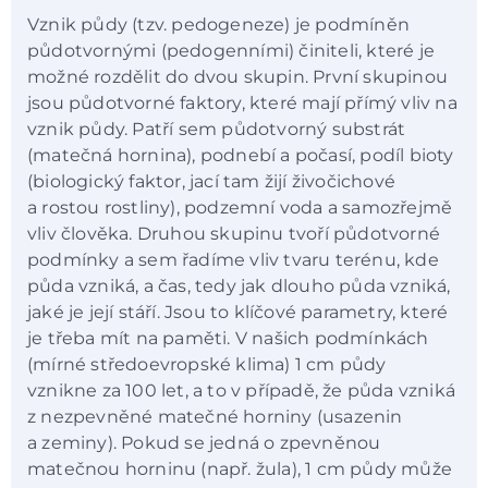
Vznik půdy (tzv. pedogeneze) je podmíněn
půdotvornými (pedogenními) činiteli, které je
možné rozdělit do dvou skupin. První skupinou
jsou půdotvorné faktory, které mají přímý vliv na
vznik půdy. Patří sem půdotvorný substrát
(matečná hornina), podnebí a počasí, podíl bioty
(biologický faktor, jací tam žijí živočichové
a rostou rostliny), podzemní voda a samozřejmě
vliv člověka. Druhou skupinu tvoří půdotvorné
podmínky a sem řadíme vliv tvaru terénu, kde
půda vzniká, a čas, tedy jak dlouho půda vzniká,
jaké je její stáří. Jsou to klíčové parametry, které
je třeba mít na paměti. V našich podmínkách
(mírné středoevropské klima) 1 cm půdy
vznikne za 100 let, a to v případě, že půda vzniká
z nezpevněné matečné horniny (usazenin
a zeminy). Pokud se jedná o zpevněnou
matečnou horninu (např. žula), 1 cm půdy může