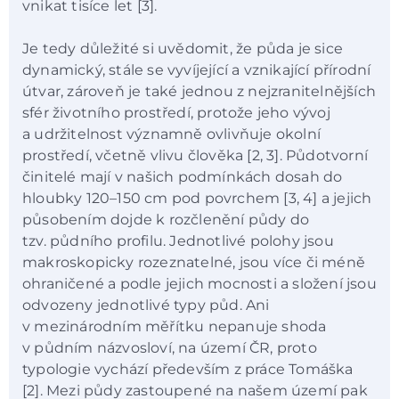
vnikat tisíce let [3].
Je tedy důležité si uvědomit, že půda je sice
dynamický, stále se vyvíjející a vznikající přírodní
útvar, zároveň je také jednou z nejzranitelnějších
sfér životního prostředí, protože jeho vývoj
a udržitelnost významně ovlivňuje okolní
prostředí, včetně vlivu člověka [2, 3]. Půdotvorní
činitelé mají v našich podmínkách dosah do
hloubky 120–150 cm pod povrchem [3, 4] a jejich
působením dojde k rozčlenění půdy do
tzv. půdního profilu. Jednotlivé polohy jsou
makroskopicky rozeznatelné, jsou více či méně
ohraničené a podle jejich mocnosti a složení jsou
odvozeny jednotlivé typy půd. Ani
v mezinárodním měřítku nepanuje shoda
v půdním názvosloví, na území ČR, proto
typologie vychází především z práce Tomáška
[2]. Mezi půdy zastoupené na našem území pak