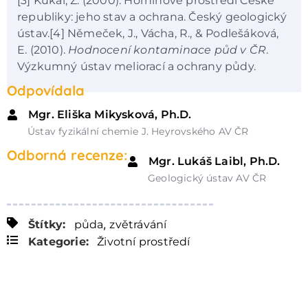
[3] Kukal, Z. (2000). Horninové prostředí České
republiky: jeho stav a ochrana. Český geologický
ústav.[4] Němeček, J., Vácha, R., & Podlešáková,
E. (2010).
Hodnocení kontaminace půd v ČR
.
Výzkumný ústav meliorací a ochrany půdy.
Odpovídala
Mgr. Eliška Mikysková, Ph.D.
Ústav fyzikální chemie J. Heyrovského AV ČR
Odborná recenze:
Mgr. Lukáš Laibl, Ph.D.
Geologický ústav AV ČR
,
Štítky:
půda
zvětrávání
Kategorie:
Životní prostředí