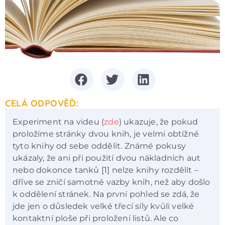
CELÁ ODPOVĚĎ:
Experiment na videu (
zde
) ukazuje, že pokud
proložíme stránky dvou knih, je velmi obtížné
tyto knihy od sebe oddělit. Známé pokusy
ukázaly, že ani při použití dvou nákladních aut
nebo dokonce tanků [1] nelze knihy rozdělit –
dříve se zničí samotné vazby knih, než aby došlo
k oddělení stránek. Na první pohled se zdá, že
jde jen o důsledek velké třecí síly kvůli velké
kontaktní ploše při proložení listů. Ale co