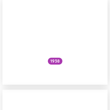
1938
Funguje šlehání sněhu z bílků na jiném
principu než šlehačka?