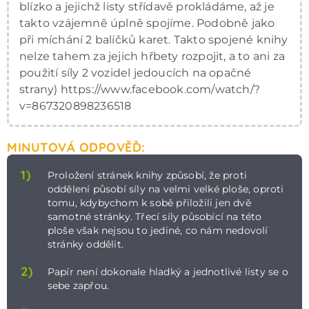
blízko a jejichž listy střídavě prokládáme, až je
takto vzájemně úplně spojíme. Podobně jako
při míchání 2 balíčků karet. Takto spojené knihy
nelze tahem za jejich hřbety rozpojit, a to ani za
použití síly 2 vozidel jedoucích na opačné
strany) https://www.facebook.com/watch/?
v=867320898236518
MINUTOVÁ ODPOVĚĎ:
1)
Proložení stránek knihy způsobí, že proti
oddělení působí síly na velmi velké ploše, oproti
tomu, kdybychom k sobě přiložili jen dvě
samotné stránky. Třecí síly působící na této
ploše však nejsou to jediné, co nám nedovolí
stránky oddělit.
2)
Papír není dokonale hladký a jednotlivé listy se o
sebe zapřou.