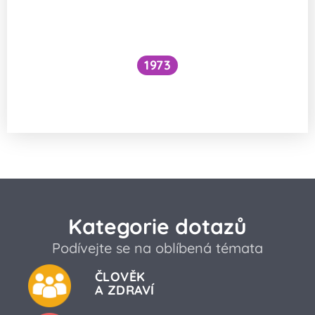
1973
Snížilo by vytažení všech lodí hladinu
oceánů?
Kategorie dotazů
Podívejte se na oblíbená témata
ČLOVĚK
A ZDRAVÍ