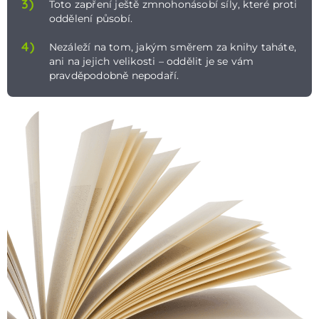
3)
Toto zapření ještě zmnohonásobí síly, které proti
oddělení působí.
4)
Nezáleží na tom, jakým směrem za knihy taháte,
ani na jejich velikosti – oddělit je se vám
pravděpodobně nepodaří.