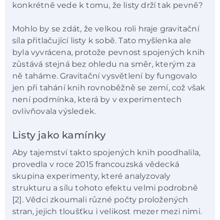
konkrétně vede k tomu, že listy drží tak pevně?
Mohlo by se zdát, že velkou roli hraje gravitační
síla přitlačující listy k sobě. Tato myšlenka ale
byla vyvrácena, protože pevnost spojených knih
zůstává stejná bez ohledu na směr, kterým za
ně taháme. Gravitační vysvětlení by fungovalo
jen při tahání knih rovnoběžně se zemí, což však
není podmínka, která by v experimentech
ovlivňovala výsledek.
Listy jako kamínky
Aby tajemství takto spojených knih poodhalila,
provedla v roce 2015 francouzská vědecká
skupina experimenty, které analyzovaly
strukturu a sílu tohoto efektu velmi podrobně
[2]. Vědci zkoumali různé počty proložených
stran, jejich tloušťku i velikost mezer mezi nimi.