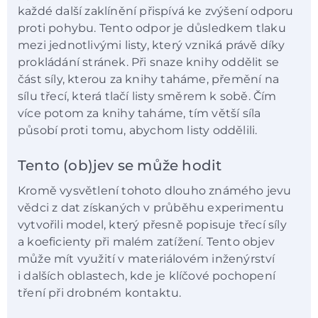
každé další zaklínění přispívá ke zvýšení odporu
proti pohybu. Tento odpor je důsledkem tlaku
mezi jednotlivými listy, který vzniká právě díky
prokládání stránek. Při snaze knihy oddělit se
část síly, kterou za knihy taháme, přemění na
sílu třecí, která tlačí listy směrem k sobě. Čím
více potom za knihy taháme, tím větší síla
působí proti tomu, abychom listy oddělili.
Tento (ob)jev se může hodit
Kromě vysvětlení tohoto dlouho známého jevu
vědci z dat získaných v průběhu experimentu
vytvořili model, který přesně popisuje třecí síly
a koeficienty při malém zatížení. Tento objev
může mít využití v materiálovém inženýrství
i dalších oblastech, kde je klíčové pochopení
tření při drobném kontaktu.