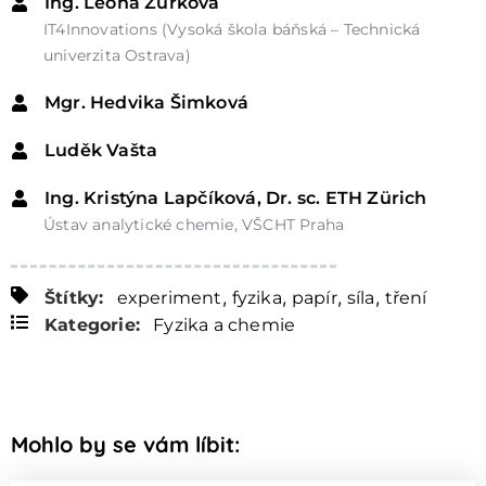
Ing. Leona Žůrková
IT4Innovations (Vysoká škola báňská – Technická
univerzita Ostrava)
Mgr. Hedvika Šimková
Luděk Vašta
Ing. Kristýna Lapčíková, Dr. sc. ETH Zürich
Ústav analytické chemie, VŠCHT Praha
,
,
,
,
Štítky:
experiment
fyzika
papír
síla
tření
Kategorie:
Fyzika a chemie
Mohlo by se vám líbit: