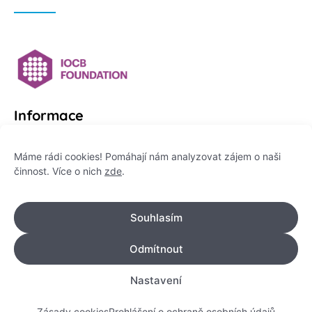
Informace
Platformu Zeptej se vědce provozuje:
Máme rádi cookies! Pomáhají nám analyzovat zájem o naši
činnost. Více o nich
zde
.
Institut pro komunikaci vědy, z. ú.
IČO: 178 47 389
Souhlasím
Flemingovo náměstí 542/2,
Dejvice, 160 00 Praha 6
Odmítnout
info@zeptejsevedce.cz
Nastavení
Zásady cookies
Prohlášení o ochraně osobních údajů