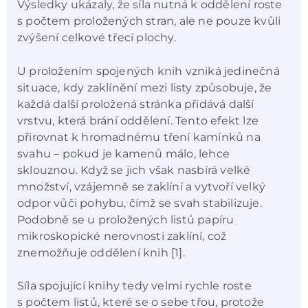
Výsledky ukázaly, že síla nutná k oddělení roste
s počtem proložených stran, ale ne pouze kvůli
zvýšení celkové třecí plochy.
U proložením spojených knih vzniká jedinečná
situace, kdy zaklínění mezi listy způsobuje, že
každá další proložená stránka přidává další
vrstvu, která brání oddělení. Tento efekt lze
přirovnat k hromadnému tření kamínků na
svahu – pokud je kamenů málo, lehce
sklouznou. Když se jich však nasbírá velké
množství, vzájemně se zaklíní a vytvoří velký
odpor vůči pohybu, čímž se svah stabilizuje.
Podobně se u proložených listů papíru
mikroskopické nerovnosti zaklíní, což
znemožňuje oddělení knih [1].
Síla spojující knihy tedy velmi rychle roste
s počtem listů, které se o sebe třou, protože