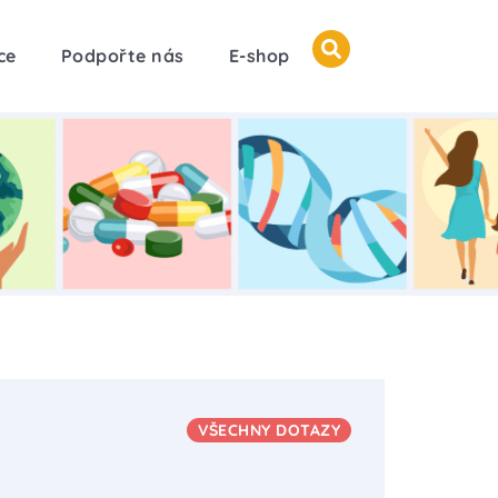
ce
Podpořte nás
E-shop
VŠECHNY DOTAZY