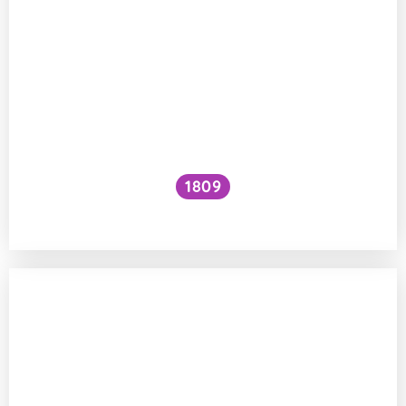
1809
Jak zvýšit VO₂ max?