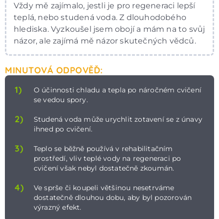
Vždy mě zajímalo, jestli je pro regeneraci lepší
teplá, nebo studená voda. Z dlouhodobého
hlediska. Vyzkoušel jsem obojí a mám na to svůj
názor, ale zajímá mě názor skutečných vědců.
MINUTOVÁ ODPOVĚĎ:
1)
O účinnosti chladu a tepla po náročném cvičení
se vedou spory.
2)
Studená voda může urychlit zotavení se z únavy
ihned po cvičení.
3)
Teplo se běžně používá v rehabilitačním
prostředí, vliv teplé vody na regeneraci po
cvičení však nebyl dostatečně zkoumán.
4)
Ve sprše či koupeli většinou nesetrváme
dostatečně dlouhou dobu, aby byl pozorován
výrazný efekt.