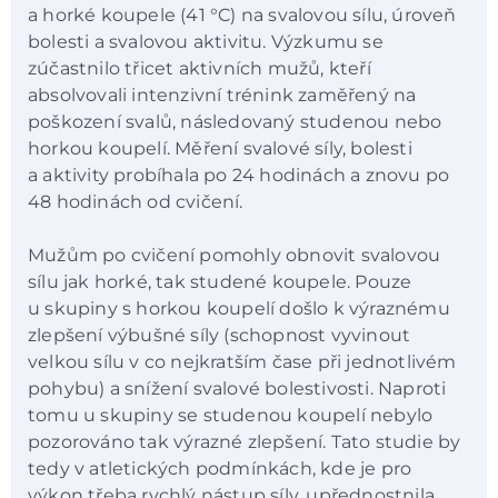
a horké koupele (41 °C) na svalovou sílu, úroveň
bolesti a svalovou aktivitu. Výzkumu se
zúčastnilo třicet aktivních mužů, kteří
absolvovali intenzivní trénink zaměřený na
poškození svalů, následovaný studenou nebo
horkou koupelí. Měření svalové síly, bolesti
a aktivity probíhala po 24 hodinách a znovu po
48 hodinách od cvičení.
Mužům po cvičení pomohly obnovit svalovou
sílu jak horké, tak studené koupele. Pouze
u skupiny s horkou koupelí došlo k výraznému
zlepšení výbušné síly (schopnost vyvinout
velkou sílu v co nejkratším čase při jednotlivém
pohybu) a snížení svalové bolestivosti. Naproti
tomu u skupiny se studenou koupelí nebylo
pozorováno tak výrazné zlepšení. Tato studie by
tedy v atletických podmínkách, kde je pro
výkon třeba rychlý nástup síly, upřednostnila