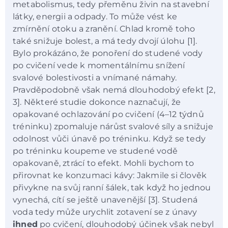
metabolismus, tedy přeměnu živin na stavební
látky, energii a odpady. To může vést ke
zmírnění otoku a zranění. Chlad kromě toho
také snižuje bolest, a má tedy dvojí úlohu [1].
Bylo prokázáno, že ponoření do studené vody
po cvičení vede k momentálnímu snížení
svalové bolestivosti a vnímané námahy.
Pravděpodobně však nemá dlouhodobý efekt [2,
3]. Některé studie dokonce naznačují, že
opakované ochlazování po cvičení (4–12 týdnů
tréninku) zpomaluje nárůst svalové síly a snižuje
odolnost vůči únavě po tréninku. Když se tedy
po tréninku koupeme ve studené vodě
opakovaně, ztrácí to efekt. Mohli bychom to
přirovnat ke konzumaci kávy: Jakmile si člověk
přivykne na svůj ranní šálek, tak když ho jednou
vynechá, cítí se ještě unavenější [3]. Studená
voda tedy může urychlit zotavení se z únavy
ihned
po cvičení, dlouhodobý účinek však nebyl