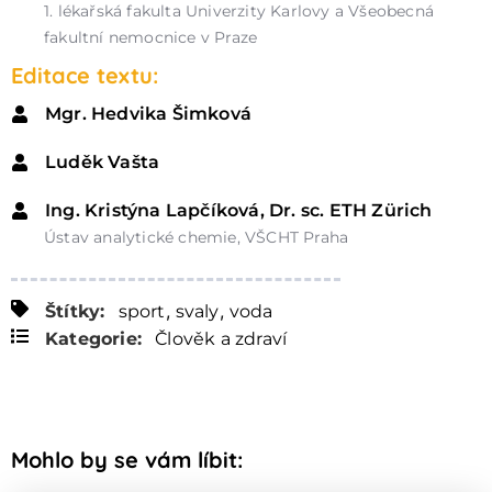
1. lékařská fakulta Univerzity Karlovy a Všeobecná
fakultní nemocnice v Praze
Editace textu:
Mgr. Hedvika Šimková
Luděk Vašta
Ing. Kristýna Lapčíková, Dr. sc. ETH Zürich
Ústav analytické chemie, VŠCHT Praha
,
,
Štítky:
sport
svaly
voda
Kategorie:
Člověk a zdraví
Mohlo by se vám líbit: