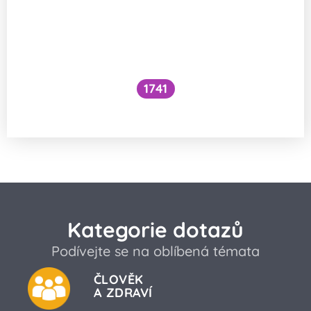
1741
Co je to cefalický inzulínový reflex?
Kategorie dotazů
Podívejte se na oblíbená témata
ČLOVĚK
A ZDRAVÍ