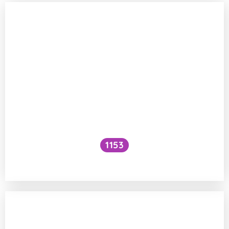
1153
Musí sportovci jíst maso?