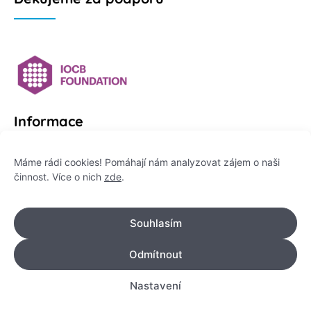
Informace
Platformu Zeptej se vědce provozuje:
Máme rádi cookies! Pomáhají nám analyzovat zájem o naši
činnost. Více o nich
zde
.
Institut pro komunikaci vědy, z. ú.
IČO: 178 47 389
Souhlasím
Flemingovo náměstí 542/2,
Dejvice, 160 00 Praha 6
Odmítnout
info@zeptejsevedce.cz
Nastavení