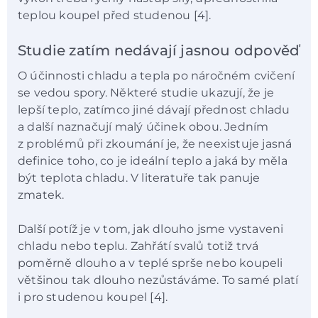
teplou koupel před studenou [4].
Studie zatím nedávají jasnou odpověď
O účinnosti chladu a tepla po náročném cvičení
se vedou spory. Některé studie ukazují, že je
lepší teplo, zatímco jiné dávají přednost chladu
a další naznačují malý účinek obou. Jedním
z problémů při zkoumání je, že neexistuje jasná
definice toho, co je ideální teplo a jaká by měla
být teplota chladu. V literatuře tak panuje
zmatek.
Další potíž je v tom, jak dlouho jsme vystaveni
chladu nebo teplu. Zahřátí svalů totiž trvá
poměrně dlouho a v teplé sprše nebo koupeli
většinou tak dlouho nezůstáváme. To samé platí
i pro studenou koupel [4].