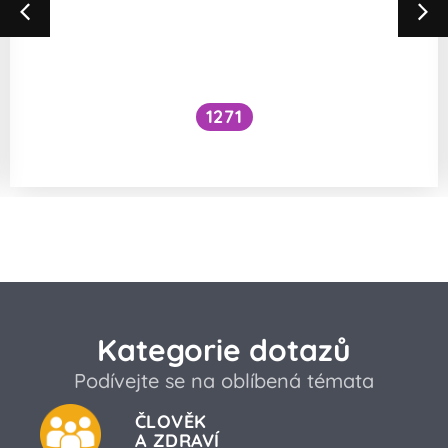
1271
Jak správně jíst z hlediska polohy a pití?
Kategorie dotazů
Podívejte se na oblíbená témata
ČLOVĚK
A ZDRAVÍ