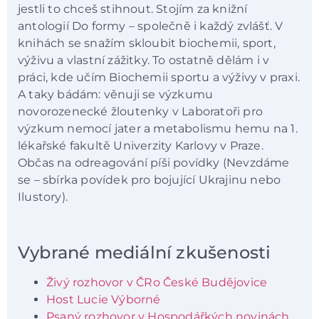
jestli to chceš stihnout. Stojím za knižní
antologií Do formy – společně i každý zvlášť. V
knihách se snažím skloubit biochemii, sport,
výživu a vlastní zážitky. To ostatně dělám i v
práci, kde učím Biochemii sportu a výživy v praxi.
A taky bádám: věnuji se výzkumu
novorozenecké žloutenky v Laboratoři pro
výzkum nemocí jater a metabolismu hemu na 1.
lékařské fakultě Univerzity Karlovy v Praze.
Občas na odreagování píši povídky (Nevzdáme
se – sbírka povídek pro bojující Ukrajinu nebo
Ilustory).
Vybrané mediální zkušenosti
Živý rozhovor v ČRo České Budějovice
Host Lucie Výborné
Psaný rozhovor v Hospodářkých novinách