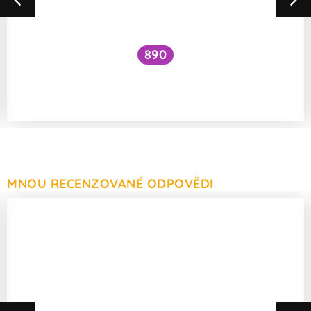
890
Je nezdravé sypat pečivo lněným
semínkem?
MNOU RECENZOVANÉ ODPOVĚDI