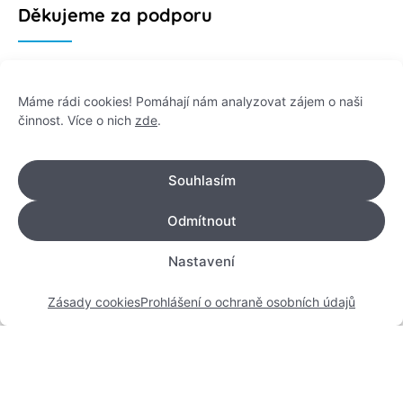
Děkujeme za podporu
Máme rádi cookies! Pomáhají nám analyzovat zájem o naši
činnost. Více o nich
zde
.
Informace
Souhlasím
Odmítnout
Platformu Zeptej se vědce provozuje:
Nastavení
Institut pro komunikaci vědy, z. ú.
IČO: 178 47 389
Zásady cookies
Prohlášení o ochraně osobních údajů
Flemingovo náměstí 542/2,
Dejvice, 160 00 Praha 6
info@zeptejsevedce.cz