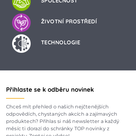
SPOLEČNOST
ŽIVOTNÍ PROSTŘEDÍ
TECHNOLOGIE
Přihlaste se k odběru novinek
Chceš mít přehled o našich nejčtenějších
odpovědích, chystaných akcích a zajímavých
produktech? Přihlas si náš newsletter a každý
měsíc ti dorazí do schránky TOP novinky z
projektu Zeptej se vědce!