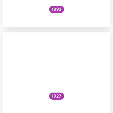
1892
Je kočičí předení dobré pro lidské zdraví?
1927
Národní očkovací strategie – je zbytečné
očkovat proti chřipce a Covidu?