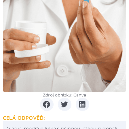
Zdroj obrázku: Canva
CELÁ ODPOVĚĎ:
Viagra, modrá pilulka s účinnou látkou sildenafil,