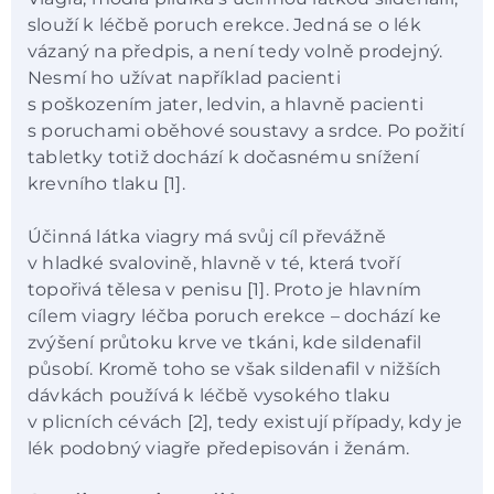
slouží k léčbě poruch erekce. Jedná se o lék
vázaný na předpis, a není tedy volně prodejný.
Nesmí ho užívat například pacienti
s poškozením jater, ledvin, a hlavně pacienti
s poruchami oběhové soustavy a srdce. Po požití
tabletky totiž dochází k dočasnému snížení
krevního tlaku [1].
Účinná látka viagry má svůj cíl převážně
v hladké svalovině, hlavně v té, která tvoří
topořivá tělesa v penisu [1]. Proto je hlavním
cílem viagry léčba poruch erekce – dochází ke
zvýšení průtoku krve ve tkáni, kde sildenafil
působí. Kromě toho se však sildenafil v nižších
dávkách používá k léčbě vysokého tlaku
v plicních cévách [2], tedy existují případy, kdy je
lék podobný viagře předepisován i ženám.