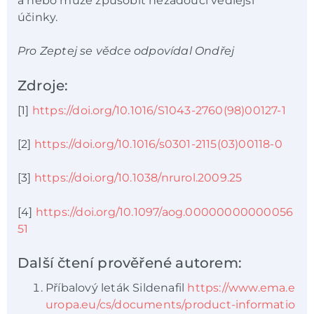
a nebo může způsobit nežádoucí vedlejší
účinky.
Pro Zeptej se vědce odpovídal Ondřej
Zdroje:
[1]
https://doi.org/10.1016/S1043-2760(98)00127-1
[2]
https://doi.org/10.1016/s0301-2115(03)00118-0
[3]
https://doi.org/10.1038/nrurol.2009.25
[4]
https://doi.org/10.1097/aog.00000000000056
51
Další čtení prověřené autorem:
Příbalový leták Sildenafil
https://www.ema.e
uropa.eu/cs/documents/product-informatio