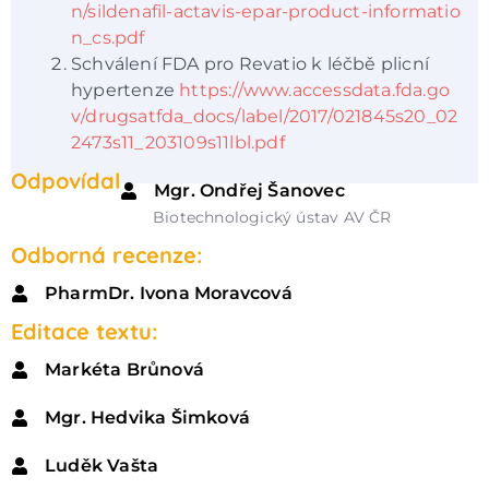
n/sildenafil-actavis-epar-product-informatio
n_cs.pdf
Schválení FDA pro Revatio k léčbě plicní
hypertenze
https://www.accessdata.fda.go
v/drugsatfda_docs/label/2017/021845s20_02
2473s11_203109s11lbl.pdf
Odpovídal
Mgr. Ondřej Šanovec
Biotechnologický ústav AV ČR
Odborná recenze:
PharmDr. Ivona Moravcová
Editace textu:
Markéta Brůnová
Mgr. Hedvika Šimková
Luděk Vašta