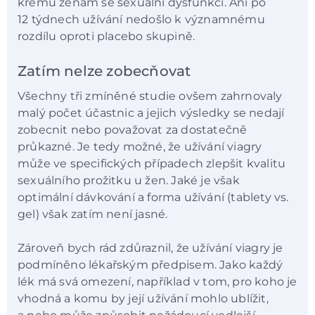
krému ženám se sexuální dysfunkcí. Ani po
12 týdnech užívání nedošlo k významnému
rozdílu oproti placebo skupině.
Zatím nelze zobecňovat
Všechny tři zmíněné studie ovšem zahrnovaly
malý počet účastnic a jejich výsledky se nedají
zobecnit nebo považovat za dostatečně
průkazné. Je tedy možné, že užívání viagry
může ve specifických případech zlepšit kvalitu
sexuálního prožitku u žen. Jaké je však
optimální dávkování a forma užívání (tablety vs.
gel) však zatím není jasné.
Zároveň bych rád zdůraznil, že užívání viagry je
podmíněno lékařským předpisem. Jako každý
lék má svá omezení, například v tom, pro koho je
vhodná a komu by její užívání mohlo ublížit,