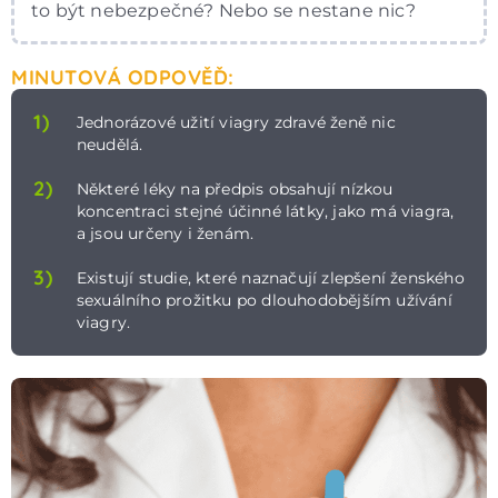
to být nebezpečné? Nebo se nestane nic?
MINUTOVÁ ODPOVĚĎ:
1)
Jednorázové užití viagry zdravé ženě nic
neudělá.
2)
Některé léky na předpis obsahují nízkou
koncentraci stejné účinné látky, jako má viagra,
a jsou určeny i ženám.
3)
Existují studie, které naznačují zlepšení ženského
sexuálního prožitku po dlouhodobějším užívání
viagry.