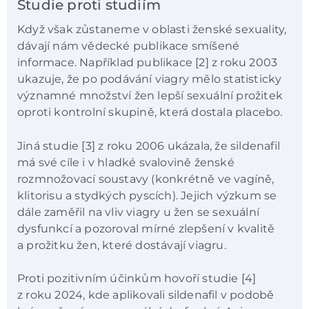
Studie proti studiím
Když však zůstaneme v oblasti ženské sexuality,
dávají nám vědecké publikace smíšené
informace. Například publikace [2] z roku 2003
ukazuje, že po podávání viagry mělo statisticky
významné množství žen lepší sexuální prožitek
oproti kontrolní skupině, která dostala placebo.
Jiná studie [3] z roku 2006 ukázala, že sildenafil
má své cíle i v hladké svalovině ženské
rozmnožovací soustavy (konkrétně ve vagíně,
klitorisu a stydkých pyscích). Jejich výzkum se
dále zaměřil na vliv viagry u žen se sexuální
dysfunkcí a pozoroval mírné zlepšení v kvalitě
a prožitku žen, které dostávají viagru.
Proti pozitivním účinkům hovoří studie [4]
z roku 2024, kde aplikovali sildenafil v podobě