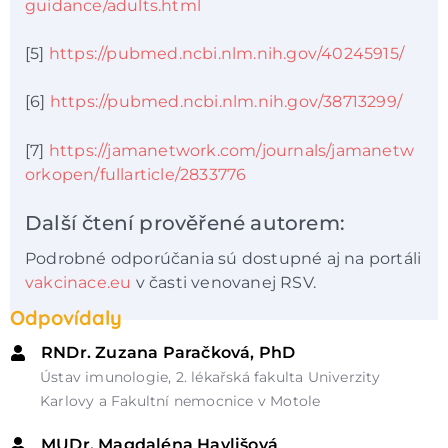
guidance/adults.html
[5]
https://pubmed.ncbi.nlm.nih.gov/40245915/
[6]
https://pubmed.ncbi.nlm.nih.gov/38713299/
[7]
https://jamanetwork.com/journals/jamanetw
orkopen/fullarticle/2833776
Další čtení prověřené autorem:
Podrobné odporúčania sú dostupné aj na portáli
vakcinace.eu
v časti venovanej RSV.
Odpovídaly
RNDr. Zuzana Paračková, PhD
Ústav imunologie, 2. lékařská fakulta Univerzity
Karlovy a Fakultní nemocnice v Motole
MUDr. Magdaléna Havlišová