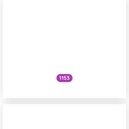
1153
Musí sportovci jíst maso?