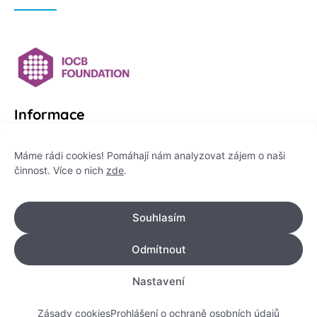
Informace
Platformu Zeptej se vědce provozuje:
Máme rádi cookies! Pomáhají nám analyzovat zájem o naši
činnost. Více o nich
zde
.
Institut pro komunikaci vědy, z. ú.
IČO: 178 47 389
Souhlasím
Flemingovo náměstí 542/2,
Dejvice, 160 00 Praha 6
Odmítnout
info@zeptejsevedce.cz
Nastavení
Zásady cookies
Prohlášení o ochraně osobních údajů