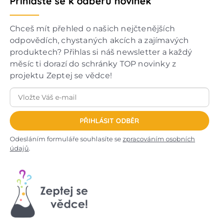
Přihlaste se k odběru novinek
Chceš mít přehled o našich nejčtenějších
odpovědích, chystaných akcích a zajímavých
produktech? Přihlas si náš newsletter a každý
měsíc ti dorazí do schránky TOP novinky z
projektu Zeptej se vědce!
PŘIHLÁSIT ODBĚR
Odesláním formuláře souhlasíte se
zpracováním osobních
údajů
.