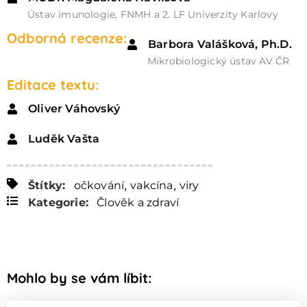
Ústav imunologie, FNMH a 2. LF Univerzity Karlovy
Odborná recenze:
Barbora Valášková, Ph.D.
Mikrobiologický ústav AV ČR
Editace textu:
Oliver Váhovský
Luděk Vašta
,
,
Štítky:
očkování
vakcína
viry
Kategorie:
Člověk a zdraví
Mohlo by se vám líbit: