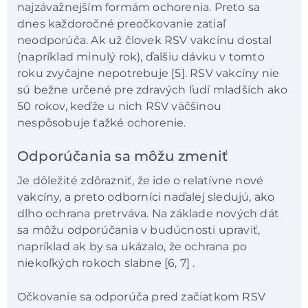
najzávažnejším formám ochorenia. Preto sa
dnes každoročné preočkovanie zatiaľ
neodporúča. Ak už človek RSV vakcínu dostal
(napríklad minulý rok), ďalšiu dávku v tomto
roku zvyčajne nepotrebuje [5]. RSV vakcíny nie
sú bežne určené pre zdravých ľudí mladších ako
50 rokov, keďže u nich RSV väčšinou
nespôsobuje ťažké ochorenie.
Odporúčania sa môžu zmeniť
Je dôležité zdôrazniť, že ide o relatívne nové
vakcíny, a preto odborníci naďalej sledujú, ako
dlho ochrana pretrváva. Na základe nových dát
sa môžu odporúčania v budúcnosti upraviť,
napríklad ak by sa ukázalo, že ochrana po
niekoľkých rokoch slabne [6, 7] .
Očkovanie sa odporúča pred začiatkom RSV