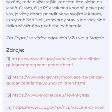
sezóny, teda najčastejšie koncom leta alebo na
jeseň. O tom, či je RSV vakcína vhodná práve pre
vás, je vždy dobré poradiť sa so svojím lekárom,
ktorý zohľadní vek, zdravotný stav a individuálne
riziko závažného priebehu ochorenia.
Pro Zeptej se vědce odpovídaly Zuzka a Magda
Zdroje:
[1]
https://www.cdc.gov/rsv/hcp/vaccine-clinical-
guidance/pregnant-people.html
[2]
https://www.cdc.gov/rsv/hcp/vaccine-clinical-
guidance/infants-young-children.html
[3]
https://www.vakcinace.eu/novinky/sss
[4]
https://www.cdc.gov/rsv/hcp/vaccine-clinical-