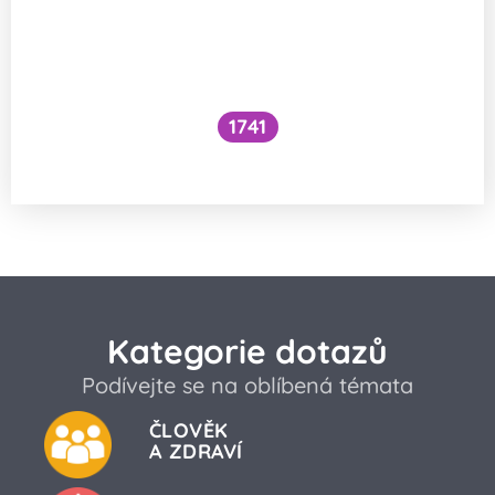
1741
Co je to cefalický inzulínový reflex?
Kategorie dotazů
Podívejte se na oblíbená témata
ČLOVĚK
A ZDRAVÍ