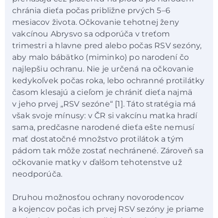
chránia dieťa počas približne prvých 5–6
mesiacov života. Očkovanie tehotnej ženy
vakcínou Abrysvo sa odporúča v treťom
trimestri a hlavne pred alebo počas RSV sezóny,
aby malo bábätko (miminko) po narodení čo
najlepšiu ochranu. Nie je určená na očkovanie
kedykoľvek počas roka, lebo ochranné protilátky
časom klesajú a cieľom je chrániť dieťa najmä
v jeho prvej „RSV sezóne“ [1]. Táto stratégia má
však svoje mínusy: v ČR si vakcínu matka hradí
sama, predčasne narodené dieťa ešte nemusí
mať dostatočné množstvo protilátok a tým
pádom tak môže zostať nechránené. Zároveň sa
očkovanie matky v ďalšom tehotenstve už
neodporúča.
Druhou možnosťou ochrany novorodencov
a kojencov počas ich prvej RSV sezóny je priame