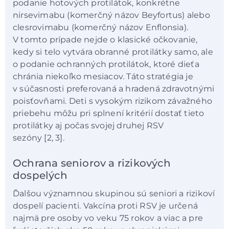
podanie hotových protilátok, konkrétne
nirsevimabu (komerčný názov Beyfortus) alebo
clesrovimabu (komerčný názov Enflonsia).
V tomto prípade nejde o klasické očkovanie,
kedy si telo vytvára obranné protilátky samo, ale
o podanie ochranných protilátok, ktoré dieťa
chránia niekoľko mesiacov. Táto stratégia je
v súčasnosti preferovaná a hradená zdravotnými
poisťovňami. Deti s vysokým rizikom závažného
priebehu môžu pri splnení kritérií dostať tieto
protilátky aj počas svojej druhej RSV
sezóny [2, 3].
Ochrana seniorov a rizikových
dospelých
Ďalšou významnou skupinou sú seniori a rizikoví
dospelí pacienti. Vakcína proti RSV je určená
najmä pre osoby vo veku 75 rokov a viac a pre