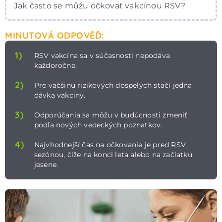
Jak často se můžu očkovat vakcínou RSV?
MINUTOVÁ ODPOVĚĎ:
1)
RSV vakcína sa v súčasnosti nepodáva
každoročne.
2)
Pre väčšinu rizikových dospelých stačí jedna
dávka vakcíny.
3)
Odporúčania sa môžu v budúcnosti zmeniť
podľa nových vedeckých poznatkov.
4)
Najvhodnejší čas na očkovanie je pred RSV
sezónou, čiže na konci leta alebo na začiatku
jesene.