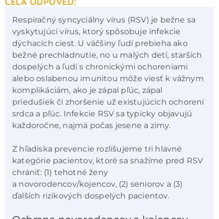
CELÁ ODPOVĚĎ:
Respiračný syncyciálny vírus (RSV) je bežne sa
vyskytujúci vírus, ktorý spôsobuje infekcie
dýchacích ciest. U väčšiny ľudí prebieha ako
bežné prechladnutie, no u malých detí, starších
dospelých a ľudí s chronickými ochoreniami
alebo oslabenou imunitou môže viesť k vážnym
komplikáciám, ako je zápal pľúc, zápal
priedušiek či zhoršenie už existujúcich ochorení
srdca a pľúc. Infekcie RSV sa typicky objavujú
každoročne, najmä počas jesene a zimy.
Z hľadiska prevencie rozlišujeme tri hlavné
kategórie pacientov, ktoré sa snažíme pred RSV
chrániť: (1) tehotné ženy
a novorodencov/kojencov, (2) seniorov a (3)
ďalších rizikových dospelých pacientov.