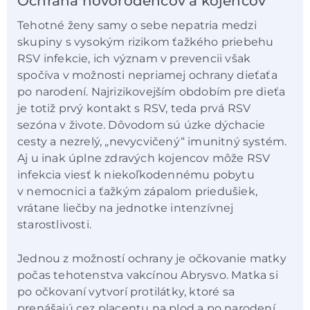
Ochrana novorodencov a kojencov
Tehotné ženy samy o sebe nepatria medzi
skupiny s vysokým rizikom ťažkého priebehu
RSV infekcie, ich význam v prevencii však
spočíva v možnosti nepriamej ochrany dieťaťa
po narodení. Najrizikovejším obdobím pre dieťa
je totiž prvý kontakt s RSV, teda prvá RSV
sezóna v živote. Dôvodom sú úzke dýchacie
cesty a nezrelý, „nevycvičený“ imunitný systém.
Aj u inak úplne zdravých kojencov môže RSV
infekcia viesť k niekoľkodennému pobytu
v nemocnici a ťažkým zápalom priedušiek,
vrátane liečby na jednotke intenzívnej
starostlivosti.
Jednou z možností ochrany je očkovanie matky
počas tehotenstva vakcínou Abrysvo. Matka si
po očkovaní vytvorí protilátky, ktoré sa
prenášajú cez placentu na plod a po narodení