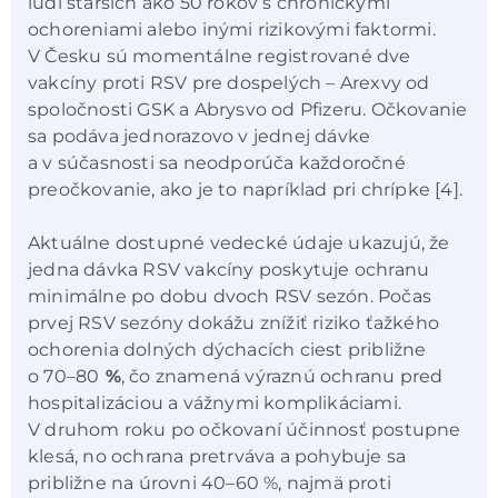
ľudí starších ako 50 rokov s chronickými
ochoreniami alebo inými rizikovými faktormi.
V Česku sú momentálne registrované dve
vakcíny proti RSV pre dospelých – Arexvy od
spoločnosti GSK a Abrysvo od Pfizeru. Očkovanie
sa podáva jednorazovo v jednej dávke
a v súčasnosti sa neodporúča každoročné
preočkovanie, ako je to napríklad pri chrípke [4].
Aktuálne dostupné vedecké údaje ukazujú, že
jedna dávka RSV vakcíny poskytuje ochranu
minimálne po dobu dvoch RSV sezón. Počas
prvej RSV sezóny dokážu znížiť riziko ťažkého
ochorenia dolných dýchacích ciest približne
o 70–80
%
, čo znamená výraznú ochranu pred
hospitalizáciou a vážnymi komplikáciami.
V druhom roku po očkovaní účinnosť postupne
klesá, no ochrana pretrváva a pohybuje sa
približne na úrovni 40–60 %, najmä proti