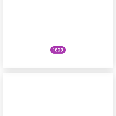
1809
Jak zvýšit VO₂ max?