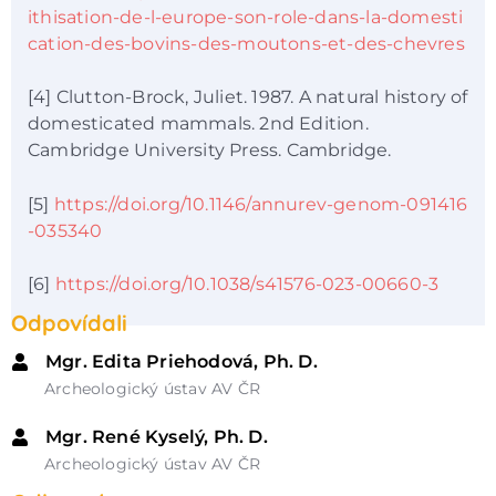
ithisation-de-l-europe-son-role-dans-la-domesti
cation-des-bovins-des-moutons-et-des-chevres
[4] Clutton-Brock, Juliet. 1987. A natural history of
domesticated mammals. 2nd Edition.
Cambridge University Press. Cambridge.
[5]
https://doi.org/10.1146/annurev-genom-091416
-035340
[6]
https://doi.org/10.1038/s41576-023-00660-3
Odpovídali
Mgr. Edita Priehodová, Ph. D.
Archeologický ústav AV ČR
Mgr. René Kyselý, Ph. D.
Archeologický ústav AV ČR