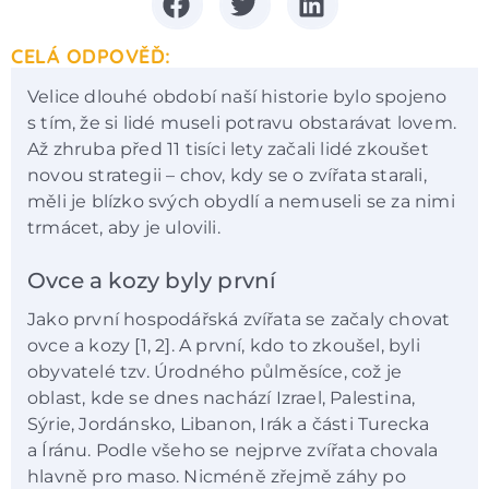
CELÁ ODPOVĚĎ:
Velice dlouhé období naší historie bylo spojeno
s tím, že si lidé museli potravu obstarávat lovem.
Až zhruba před 11 tisíci lety začali lidé zkoušet
novou strategii – chov, kdy se o zvířata starali,
měli je blízko svých obydlí a nemuseli se za nimi
trmácet, aby je ulovili.
Ovce a kozy byly první
Jako první hospodářská zvířata se začaly chovat
ovce a kozy [1, 2]. A první, kdo to zkoušel, byli
obyvatelé tzv. Úrodného půlměsíce, což je
oblast, kde se dnes nachází Izrael, Palestina,
Sýrie, Jordánsko, Libanon, Irák a části Turecka
a Íránu. Podle všeho se nejprve zvířata chovala
hlavně pro maso. Nicméně zřejmě záhy po