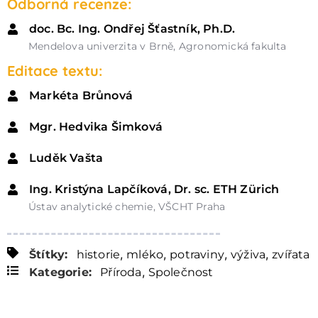
Odborná recenze:
doc. Bc. Ing. Ondřej Šťastník, Ph.D.
Mendelova univerzita v Brně, Agronomická fakulta
Editace textu:
Markéta Brůnová
Mgr. Hedvika Šimková
Luděk Vašta
Ing. Kristýna Lapčíková, Dr. sc. ETH Zürich
Ústav analytické chemie, VŠCHT Praha
,
,
,
,
Štítky:
historie
mléko
potraviny
výživa
zvířata
,
Kategorie:
Příroda
Společnost