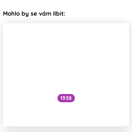
Mohlo by se vám líbit:
1938
Funguje šlehání sněhu z bílků na jiném
principu než šlehačka?