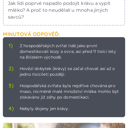
Jak lidi poprvé napadlo podojit krávu a vypít
mléko? A proč to neudělali u mnoha jiných
savců?
MINUTOVÁ ODPOVĚĎ:
1)
Z hospodářských zvířat lidé jako první
domestikovali kozy a ovce, asi před 11 tisíci lety
na Blízkém východě.
2)
Hovězí dobytek (krávy) se začal chovat asi až o
jedno tisíciletí později.
3)
Hospodářská zvířata byla nejdříve chována pro
maso, nicméně malé množství mléka mohlo být
získáváno již záhy po domestikaci.
4)
Nebyly dojeny jen krávy.