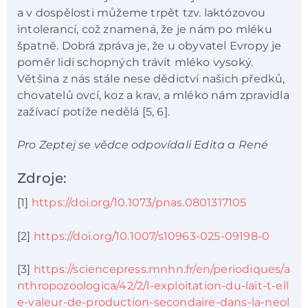
a v dospělosti můžeme trpět tzv. laktózovou
intolerancí, což znamená, že je nám po mléku
špatně. Dobrá zpráva je, že u obyvatel Evropy je
poměr lidí schopných trávit mléko vysoký.
Většina z nás stále nese dědictví našich předků,
chovatelů ovcí, koz a krav, a mléko nám zpravidla
zažívací potíže nedělá [5, 6].
Pro Zeptej se vědce odpovídali Edita a René
Zdroje:
[1]
https://doi.org/10.1073/pnas.0801317105
[2]
https://doi.org/10.1007/s10963-025-09198-0
[3]
https://sciencepress.mnhn.fr/en/periodiques/a
nthropozoologica/42/2/l-exploitation-du-lait-t-ell
e-valeur-de-production-secondaire-dans-la-neol