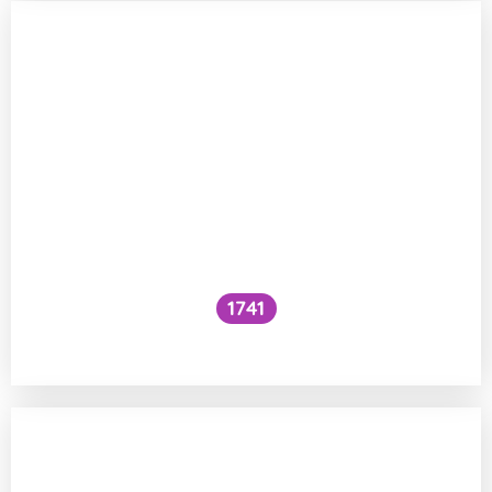
1741
Co je to cefalický inzulínový reflex?