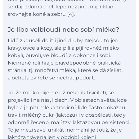
se dají zdomácnět lépe než jiné, například
srovnejte koně a zebru [4].
Je libo velbloudí nebo sobí mléko?
Lidé zkoušeli dojit i jiné druhy. Nejsou to jen
krávy, ovce a kozy, ale pili a pijí rovněž mléko
kobylí, buvolí, velbloudí, a dokonce i sobí.
Nicméně roli hraje pravděpodobně praktická
stránka, tj. množství mléka, které se dá získat,
a ochota zvířete se nechat podojit.
To, že mléko pijeme už několik tisíciletí, se
projevilo i na nás, lidech. V oblastech světa, kde
bylo a je pití mléka tradiční, lidé často dokážou
trávit mléčný cukr (laktózu) i v dospělosti, tedy
odborně řečeno, mají tzv. laktázovou persistenci.
To je mezi savci unikát, normální je totiž, že je
laktóza trávena jen v období kojení