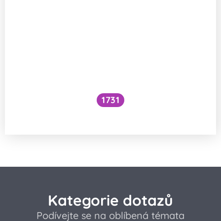
1731
Voní mraky?
Kategorie dotazů
Podívejte se na oblíbená témata