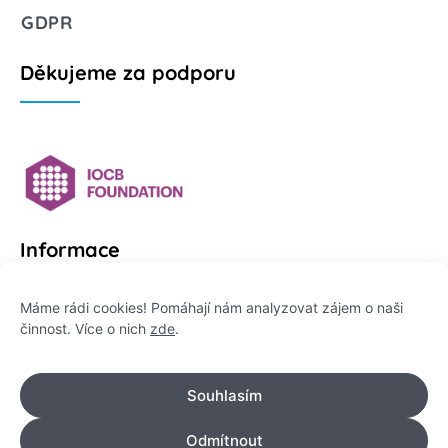
GDPR
Děkujeme za podporu
Informace
Platformu Zeptej se vědce provozuje:
Máme rádi cookies! Pomáhají nám analyzovat zájem o naši
činnost. Více o nich
zde
.
Institut pro komunikaci vědy, z. ú.
IČO: 178 47 389
Souhlasím
Flemingovo náměstí 542/2,
Dejvice, 160 00 Praha 6
Odmítnout