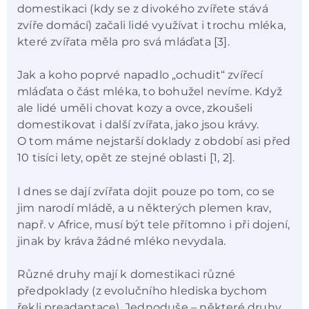
domestikaci (kdy se z divokého zvířete stává
zvíře domácí) začali lidé využívat i trochu mléka,
které zvířata měla pro svá mláďata [3].
Jak a koho poprvé napadlo „ochudit“ zvířecí
mláďata o část mléka, to bohužel nevíme. Když
ale lidé uměli chovat kozy a ovce, zkoušeli
domestikovat i další zvířata, jako jsou krávy.
O tom máme nejstarší doklady z období asi před
10 tisíci lety, opět ze stejné oblasti [1, 2].
I dnes se dají zvířata dojit pouze po tom, co se
jim narodí mládě, a u některých plemen krav,
např. v Africe, musí být tele přítomno i při dojení,
jinak by kráva žádné mléko nevydala.
Různé druhy mají k domestikaci různé
předpoklady (z evolučního hlediska bychom
řekli preadaptace). Jednoduše – některé druhy