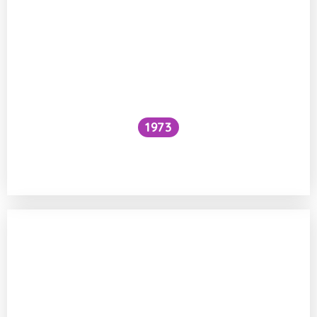
1973
Snížilo by vytažení všech lodí hladinu
oceánů?