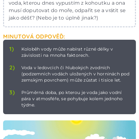
voda, kterou dnes vypustím z kohoutku a ona
musí doputovat do moře, odpařit se a vrátit se
jako déšť? (Nebo je to úplně jinak?)
MINUTOVÁ ODPOVĚĎ:
1)
Koloběh vody může nabírat různé délky v
závislosti na mnoha faktorech.
2)
Voda v ledovcích či hlubokých zvodních
(podzemních vodách uložených v horninách pod
zemským povrchem) může zůstat i tisíce let.
3)
Průměrná doba, po kterou je voda jako vodní
pára v atmosféře, se pohybuje kolem jednoho
týdne.