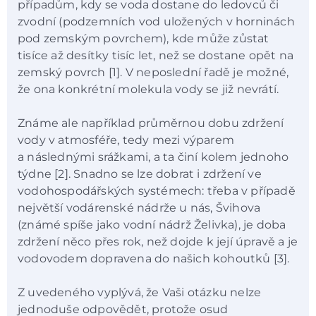
případům, kdy se voda dostane do ledovců či
zvodní (podzemních vod uložených v horninách
pod zemským povrchem), kde může zůstat
tisíce až desítky tisíc let, než se dostane opět na
zemský povrch [1]. V neposlední řadě je možné,
že ona konkrétní molekula vody se již nevrátí.
Známe ale například průměrnou dobu zdržení
vody v atmosféře, tedy mezi výparem
a následnými srážkami, a ta činí kolem jednoho
týdne [2]. Snadno se lze dobrat i zdržení ve
vodohospodářských systémech: třeba v případě
největší vodárenské nádrže u nás, Švihova
(známé spíše jako vodní nádrž Želivka), je doba
zdržení něco přes rok, než dojde k její úpravě a je
vodovodem dopravena do našich kohoutků [3].
Z uvedeného vyplývá, že Vaši otázku nelze
jednoduše odpovědět, protože osud