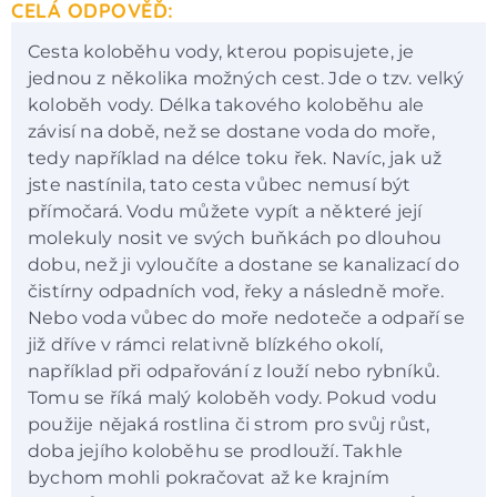
CELÁ ODPOVĚĎ:
Cesta koloběhu vody, kterou popisujete, je
jednou z několika možných cest. Jde o tzv. velký
koloběh vody. Délka takového koloběhu ale
závisí na době, než se dostane voda do moře,
tedy například na délce toku řek. Navíc, jak už
jste nastínila, tato cesta vůbec nemusí být
přímočará. Vodu můžete vypít a některé její
molekuly nosit ve svých buňkách po dlouhou
dobu, než ji vyloučíte a dostane se kanalizací do
čistírny odpadních vod, řeky a následně moře.
Nebo voda vůbec do moře nedoteče a odpaří se
již dříve v rámci relativně blízkého okolí,
například při odpařování z louží nebo rybníků.
Tomu se říká malý koloběh vody. Pokud vodu
použije nějaká rostlina či strom pro svůj růst,
doba jejího koloběhu se prodlouží. Takhle
bychom mohli pokračovat až ke krajním