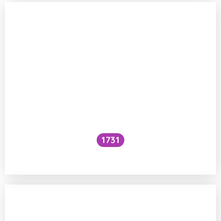
1731
Voní mraky?