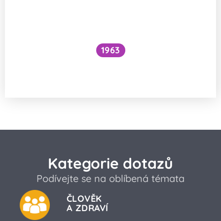
1963
Proč je voda pod vodopádem studenější
než nad ním?
Kategorie dotazů
Podívejte se na oblíbená témata
ČLOVĚK
A ZDRAVÍ