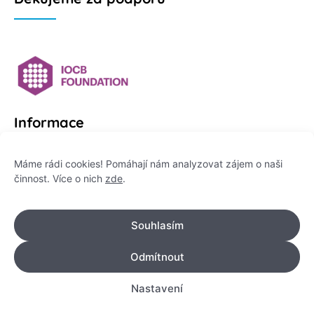
Informace
Platformu Zeptej se vědce provozuje:
Máme rádi cookies! Pomáhají nám analyzovat zájem o naši
činnost. Více o nich
zde
.
Institut pro komunikaci vědy, z. ú.
IČO: 178 47 389
Souhlasím
Flemingovo náměstí 542/2,
Dejvice, 160 00 Praha 6
Odmítnout
info@zeptejsevedce.cz
Nastavení