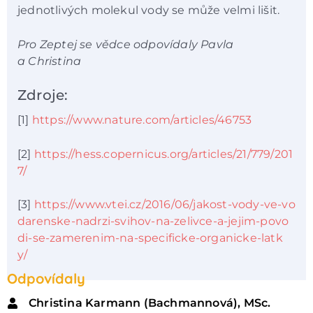
jednotlivých molekul vody se může velmi lišit.
Pro Zeptej se vědce odpovídaly Pavla
a Christina
Zdroje:
[1]
https://www.nature.com/articles/46753
[2]
https://hess.copernicus.org/articles/21/779/201
7/
[3]
https://www.vtei.cz/2016/06/jakost-vody-ve-vo
darenske-nadrzi-svihov-na-zelivce-a-jejim-povo
di-se-zamerenim-na-specificke-organicke-latk
y/
Odpovídaly
Christina Karmann (Bachmannová), MSc.