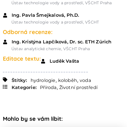
Ústav technologie vody a prostředí, VŠCHT Praha
Ing. Pavla Šmejkalová, Ph.D.
Ústav technologie vody a prostředí, VŠCHT
Odborná recenze:
Ing. Kristýna Lapčíková, Dr. sc. ETH Zürich
Ústav analytické chemie, VŠCHT Praha
Editace textu:
Luděk Vašta
,
,
Štítky:
hydrologie
koloběh
voda
,
Kategorie:
Příroda
Životní prostředí
Mohlo by se vám líbit: