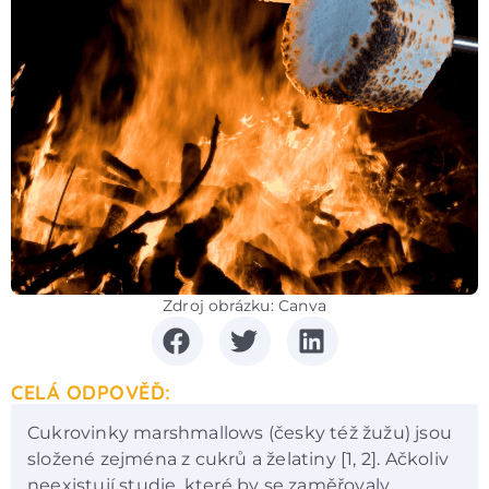
Zdroj obrázku: Canva
CELÁ ODPOVĚĎ:
Cukrovinky marshmallows (česky též žužu) jsou
složené zejména z cukrů a želatiny [1, 2]. Ačkoliv
neexistují studie, které by se zaměřovaly