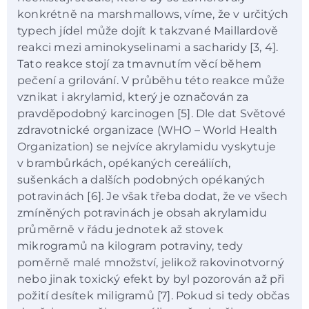
konkrétně na marshmallows, víme, že v určitých
typech jídel může dojít k takzvané Maillardově
reakci mezi aminokyselinami a sacharidy [3, 4].
Tato reakce stojí za tmavnutím věcí během
pečení a grilování. V průběhu této reakce může
vznikat i akrylamid, který je označován za
pravděpodobný karcinogen [5]. Dle dat Světové
zdravotnické organizace (WHO – World Health
Organization) se nejvíce akrylamidu vyskytuje
v brambůrkách, opékaných cereáliích,
sušenkách a dalších podobných opékaných
potravinách [6]. Je však třeba dodat, že ve všech
zmíněných potravinách je obsah akrylamidu
průměrně v řádu jednotek až stovek
mikrogramů na kilogram potraviny, tedy
poměrně malé množství, jelikož rakovinotvorný
nebo jinak toxický efekt by byl pozorován až při
požití desítek miligramů [7]. Pokud si tedy občas