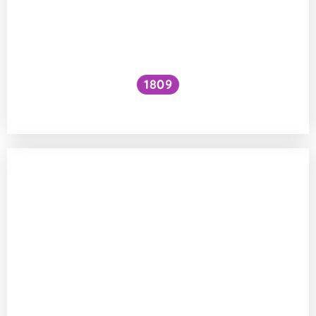
1809
Jak zvýšit VO₂ max?