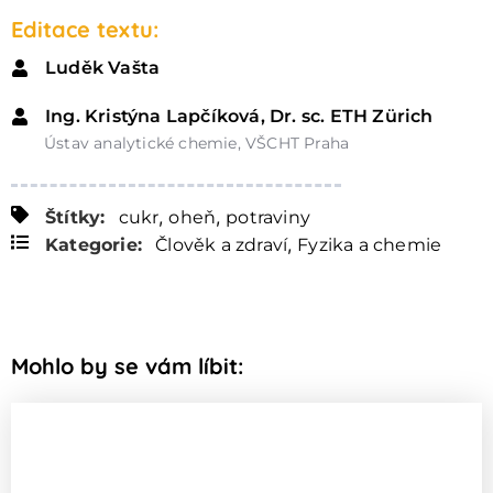
Editace textu:
Luděk Vašta
Ing. Kristýna Lapčíková, Dr. sc. ETH Zürich
Ústav analytické chemie, VŠCHT Praha
,
,
Štítky:
cukr
oheň
potraviny
,
Kategorie:
Člověk a zdraví
Fyzika a chemie
Mohlo by se vám líbit: