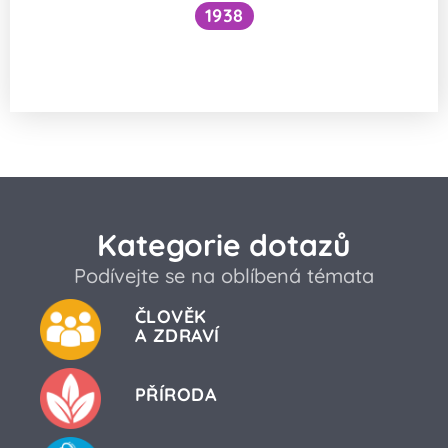
1938
Funguje šlehání sněhu z bílků na jiném
principu než šlehačka?
Kategorie dotazů
Podívejte se na oblíbená témata
ČLOVĚK
A ZDRAVÍ
PŘÍRODA