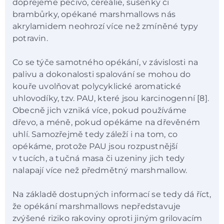
dopřejeme pečivo, cereálie, sušenky či
brambůrky, opékané marshmallows nás
akrylamidem neohrozí více než zmíněné typy
potravin.
Co se týče samotného opékání, v závislosti na
palivu a dokonalosti spalování se mohou do
kouře uvolňovat polycyklické aromatické
uhlovodíky, tzv. PAU, které jsou karcinogenní [8].
Obecně jich vzniká více, pokud používáme
dřevo, a méně, pokud opékáme na dřevěném
uhlí. Samozřejmě tedy záleží i na tom, co
opékáme, protože PAU jsou rozpustnější
v tucích, a tučná masa či uzeniny jich tedy
nalapají více než předmětný marshmallow.
Na základě dostupných informací se tedy dá říct,
že opékání marshmallows nepředstavuje
zvýšené riziko rakoviny oproti jiným grilovacím