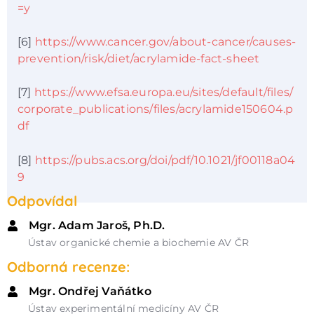
=y
[6]
https://www.cancer.gov/about-cancer/causes-
prevention/risk/diet/acrylamide-fact-sheet
[7]
https://www.efsa.europa.eu/sites/default/files/
corporate_publications/files/acrylamide150604.p
df
[8]
https://pubs.acs.org/doi/pdf/10.1021/jf00118a04
9
Odpovídal
Mgr. Adam Jaroš, Ph.D.
Ústav organické chemie a biochemie AV ČR
Odborná recenze:
Mgr. Ondřej Vaňátko
Ústav experimentální medicíny AV ČR