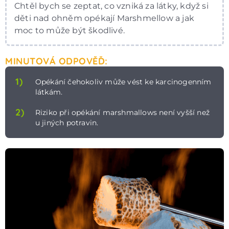
Chtěl bych se zeptat, co vzniká za látky, když si
děti nad ohněm opékají Marshmellow a jak
moc to může být škodlivé.
MINUTOVÁ ODPOVĚĎ:
1)
Opékání čehokoliv může vést ke karcinogenním
látkám.
2)
Riziko při opékání marshmallows není vyšší než
u jiných potravin.