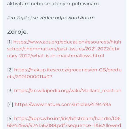
aktivitám nebo smaženým potravinám.
Pro Zeptej se vědce odpovídal Adam
Zdroje:
[1]
https://www.acs.org/education/resources/high
school/chemmatters/past-issues/2021-2022/febr
uary-2022/what-is-in-marshmallows.html
[2]
https://nakup.itesco.cz/groceries/en-GB/produ
cts/2001000011407
[3]
https://en.wikipedia.org/wiki/Maillard_reaction
[4]
https://www.nature.com/articles/419449a
[5]
https://apps.who.int/iris/bitstream/handle/106
65/42563/9241562188.pdf?sequence=1&isAllowed