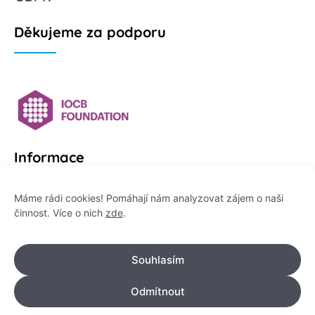
Děkujeme za podporu
Informace
Platformu Zeptej se vědce provozuje:
Máme rádi cookies! Pomáhají nám analyzovat zájem o naši
činnost. Více o nich
zde
.
Institut pro komunikaci vědy, z. ú.
IČO: 178 47 389
Souhlasím
Flemingovo náměstí 542/2,
Dejvice, 160 00 Praha 6
Odmítnout
info@zeptejsevedce.cz