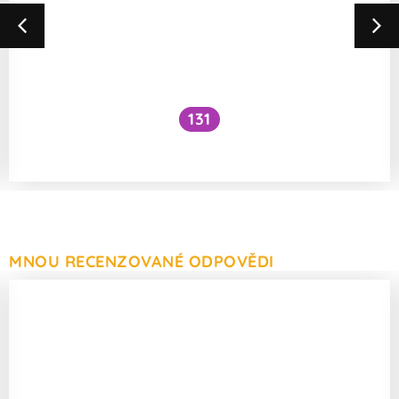
131
Může žena otěhotnět sama se sebou?
MNOU RECENZOVANÉ ODPOVĚDI