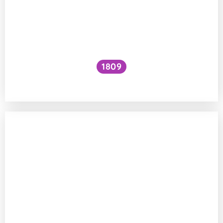
1809
Jak zvýšit VO₂ max?