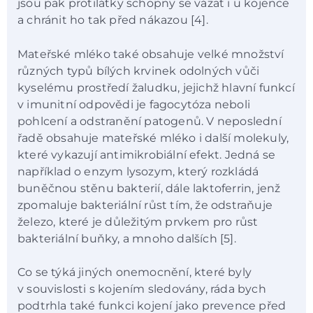
jsou pak protilátky schopny se vázat i u kojence
a chránit ho tak před nákazou [4].
Mateřské mléko také obsahuje velké množství
různých typů bílých krvinek odolných vůči
kyselému prostředí žaludku, jejichž hlavní funkcí
v imunitní odpovědi je fagocytóza neboli
pohlcení a odstranění patogenů. V neposlední
řadě obsahuje mateřské mléko i další molekuly,
které vykazují antimikrobiální efekt. Jedná se
například o enzym lysozym, který rozkládá
buněčnou stěnu bakterií, dále laktoferrin, jenž
zpomaluje bakteriální růst tím, že odstraňuje
železo, které je důležitým prvkem pro růst
bakteriální buňky, a mnoho dalších [5].
Co se týká jiných onemocnění, které byly
v souvislosti s kojením sledovány, ráda bych
podtrhla také funkci kojení jako prevence před