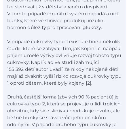
lze sledovat již v dětství a raném dospívání.
V tomto případě imunitní systém napadá a ničí
buňky, které ve slinivce produkují inzulin,
hormon důležitý pro zpracování glukózy.
V případě cukrovky typu 1 existuje hned několik
studií, které se zabývají tím, jak kojení, či naopak
příjem umělé výživy ovlivňuje rozvoj tohoto typu
cukrovky. Například ve studii zahrnující
155 392 dětí autor uvádí, že nikdy nekojené děti
mají až dvakrát vyšší riziko rozvoje cukrovky typu
1 oproti dětem, které byly kojeny [2].
Druhá, častější forma (zbylých 90 % pacientů) je
cukrovka typu 2, která se projevuje u lidí trpících
obezitou, kdy sice slinivka produkuje inzulin, ale
běžné buňky se stávají vůči jeho účinkům
odolnými. V případě druhého typu cukrovky je