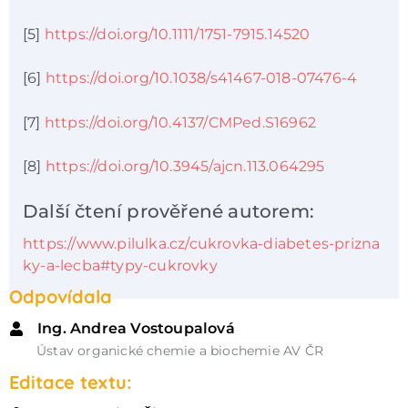
[5]
https://doi.org/10.1111/1751-7915.14520
[6]
https://doi.org/10.1038/s41467-018-07476-4
[7]
https://doi.org/10.4137/CMPed.S16962
[8]
https://doi.org/10.3945/ajcn.113.064295
Další čtení prověřené autorem:
https://www.pilulka.cz/cukrovka-diabetes-prizna
ky-a-lecba#typy-cukrovky
Odpovídala
Ing. Andrea Vostoupalová
Ústav organické chemie a biochemie AV ČR
Editace textu: