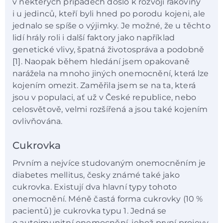
v některých případech došlo k rozvoji rakoviny
i u jedinců, kteří byli hned po porodu kojeni, ale
jednalo se spíše o výjimky. Je možné, že u těchto
lidí hrály roli i další faktory jako například
genetické vlivy, špatná životospráva a podobně
[1]. Naopak během hledání jsem opakovaně
narážela na mnoho jiných onemocnění, která lze
kojením omezit. Zaměřila jsem se na ta, která
jsou v populaci, ať už v České republice, nebo
celosvětově, velmi rozšířená a jsou také kojením
ovlivňována.
Cukrovka
Prvním a nejvíce studovaným onemocněním je
diabetes mellitus, česky známé také jako
cukrovka. Existují dva hlavní typy tohoto
onemocnění. Méně častá forma cukrovky (10 %
pacientů) je cukrovka typu 1. Jedná se
o autoimunitní onemocnění, jehož první projevy