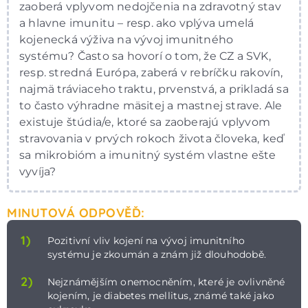
zaoberá vplyvom nedojčenia na zdravotný stav
a hlavne imunitu – resp. ako vplýva umelá
kojenecká výživa na vývoj imunitného
systému? Často sa hovorí o tom, že CZ a SVK,
resp. stredná Európa, zaberá v rebríčku rakovín,
najmä tráviaceho traktu, prvenstvá, a prikladá sa
to často výhradne mäsitej a mastnej strave. Ale
existuje štúdia/e, ktoré sa zaoberajú vplyvom
stravovania v prvých rokoch života človeka, keď
sa mikrobióm a imunitný systém vlastne ešte
vyvíja?
MINUTOVÁ ODPOVĚĎ:
1)
Pozitivní vliv kojení na vývoj imunitního
systému je zkoumán a znám již dlouhodobě.
2)
Nejznámějším onemocněním, které je ovlivněné
kojením, je diabetes mellitus, známé také jako