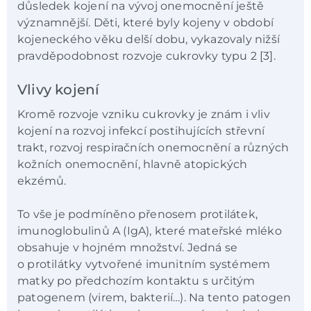
důsledek kojení na vývoj onemocnění ještě
významnější. Děti, které byly kojeny v období
kojeneckého věku delší dobu, vykazovaly nižší
pravděpodobnost rozvoje cukrovky typu 2 [3].
Vlivy kojení
Kromě rozvoje vzniku cukrovky je znám i vliv
kojení na rozvoj infekcí postihujících střevní
trakt, rozvoj respiračních onemocnění a různých
kožních onemocnění, hlavně atopických
ekzémů.
To vše je podmíněno přenosem protilátek,
imunoglobulinů A (IgA), které mateřské mléko
obsahuje v hojném množství. Jedná se
o protilátky vytvořené imunitním systémem
matky po předchozím kontaktu s určitým
patogenem (virem, bakterií…). Na tento patogen