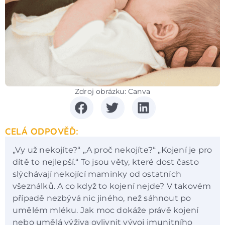
Zdroj obrázku: Canva
CELÁ ODPOVĚĎ:
„Vy už nekojíte?“ „A proč nekojíte?“ „Kojení je pro
dítě to nejlepší.“ To jsou věty, které dost často
slýchávají nekojící maminky od ostatních
všeználků. A co když to kojení nejde? V takovém
případě nezbývá nic jiného, než sáhnout po
umělém mléku. Jak moc dokáže právě kojení
nebo umělá výživa ovlivnit vývoj imunitního