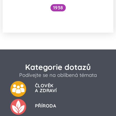
1938
Funguje šlehání sněhu z bílků na jiném
principu než šlehačka?
Kategorie dotazů
Podívejte se na oblíbená témata
ČLOVĚK
A ZDRAVÍ
PŘÍRODA