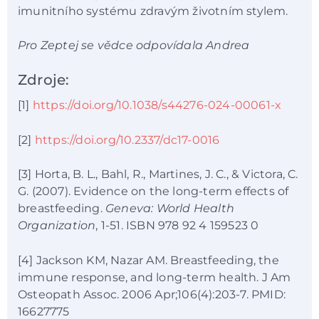
imunitního systému zdravým životním stylem.
Pro Zeptej se vědce odpovídala Andrea
Zdroje:
[1]
https://doi.org/10.1038/s44276-024-00061-x
[2]
https://doi.org/10.2337/dc17-0016
[3] Horta, B. L., Bahl, R., Martines, J. C., & Victora, C.
G. (2007). Evidence on the long-term effects of
breastfeeding.
Geneva: World Health
Organization
, 1-51. ISBN 978 92 4 159523 0
[4] Jackson KM, Nazar AM. Breastfeeding, the
immune response, and long-term health. J Am
Osteopath Assoc. 2006 Apr;106(4):203-7. PMID:
16627775