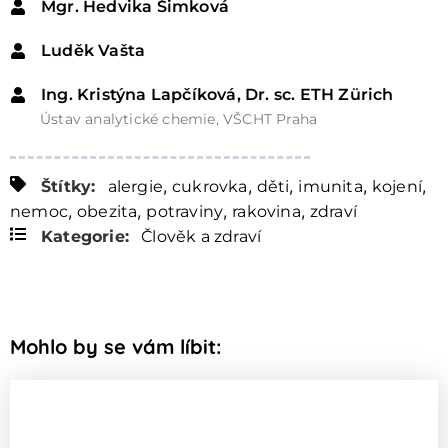
Mgr. Hedvika Šimková
Luděk Vašta
Ing. Kristýna Lapčíková, Dr. sc. ETH Zürich
Ústav analytické chemie, VŠCHT Praha
,
,
,
,
,
Štítky:
alergie
cukrovka
děti
imunita
kojení
,
,
,
,
nemoc
obezita
potraviny
rakovina
zdraví
Kategorie:
Člověk a zdraví
Mohlo by se vám líbit: