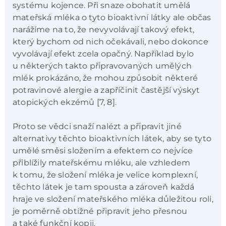
systému kojence. Při snaze obohatit umělá
mateřská mléka o tyto bioaktivní látky ale občas
narážíme na to, že nevyvolávají takový efekt,
který bychom od nich očekávali, nebo dokonce
vyvolávají efekt zcela opačný. Například bylo
u některých takto připravovaných umělých
mlék prokázáno, že mohou způsobit některé
potravinové alergie a zapříčinit častější výskyt
atopických ekzémů [7, 8].
Proto se vědci snaží nalézt a připravit jiné
alternativy těchto bioaktivních látek, aby se tyto
umělé směsi složením a efektem co nejvíce
přiblížily mateřskému mléku, ale vzhledem
k tomu, že složení mléka je velice komplexní,
těchto látek je tam spousta a zároveň každá
hraje ve složení mateřského mléka důležitou roli,
je poměrně obtížné připravit jeho přesnou
a také funkční kopii.