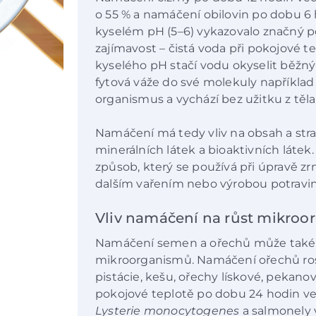
o 55 % a namáčení obilovin po dobu 6 
kyselém pH (5–6) vykazovalo značný po
zajímavost – čistá voda při pokojové t
kyselého pH stačí vodu okyselit běžn
fytová váže do své molekuly například 
organismus a vychází bez užitku z těla
Namáčení má tedy vliv na obsah a strav
minerálních látek a bioaktivních láte
způsob, který se používá při úpravě zrn
dalším vařením nebo výrobou potravin č
Vliv namáčení na růst mikro
Namáčení semen a ořechů může také 
mikroorganismů. Namáčení ořechů ro
pistácie, kešu, ořechy lískové, pekano
pokojové teplotě po dobu 24 hodin ved
Lysterie monocytogenes
a salmonely v