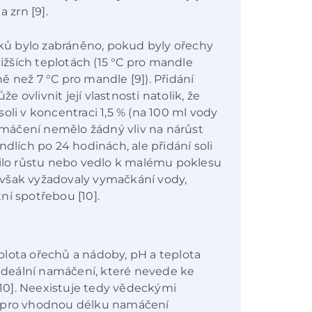
a zrn [9].
ů bylo zabráněno, pokud byly ořechy
žších teplotách (15 °C pro mandle
éně než 7 °C pro mandle [9]). Přidání
ovlivnit její vlastnosti natolik, že
oli v koncentraci 1,5 % (na 100 ml vody
namáčení nemělo žádný vliv na nárůst
ích po 24 hodinách, ale přidání soli
nilo růstu nebo vedlo k malému poklesu
by však vyžadovaly vymačkání vody,
ní spotřebou [10].
plota ořechů a nádoby, pH a teplota
 ideální namáčení, které nevede ke
10]. Neexistuje tedy vědeckými
t pro vhodnou délku namáčení