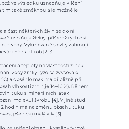
, což ve výsledku usnadňuje klíčení
rna tím také změknou a je možné je
a část některých živin se do ní
veň uvolňuje živiny, přičemž rychlost
plotě vody. Vyluhované složky zahrnují
nevázané na škrob [2, 3].
áčení a teploty na vlastnosti zrnek
mání vody zrnky rýže se zvyšovalo
5 °C) a dosáhlo maxima přibližně při
bsah vlhkosti zrnin je 14–16 %). Během
vin, tuků a minerálních látek
ení molekul škrobu [4]. V jiné studii
6–12 hodin má na změnu obsahu tuku
 oves, pšenice) malý vliv [5].
o ke snížení obsahu kyseliny fytové