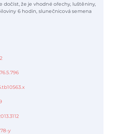
 dočíst, že je vhodné ořechy, luštěniny,
iloviny 6 hodin, slunečnicová semena
92
76.5.796
85.tb10563.x
9
2013.3112
978-y