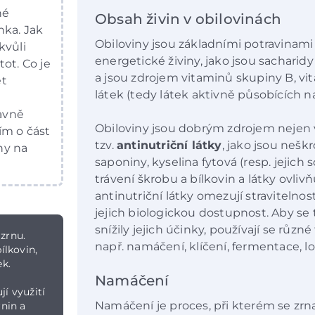
né
Obsah živin v obilovinách
nka. Jak
Obiloviny jsou základními potravinami
kvůli
energetické živiny, jako jsou sacharidy
ot. Co je
a jsou zdrojem vitaminů skupiny B, vit
et
látek (tedy látek aktivně působících n
avně
Obiloviny jsou dobrým zdrojem nejen v
ím o část
tzv.
antinutriční látky
, jako jsou neškr
iny na
saponiny, kyselina fytová (resp. jejich so
trávení škrobu a bílkovin a látky ovlivň
antinutriční látky omezují stravitelnost
jejich biologickou dostupnost. Aby se 
snížily jejich účinky, používají se různ
zrnu.
např. namáčení, klíčení, fermentace, lo
ílkovin,
ek.
Namáčení
jí využití
Namáčení je proces, při kterém se zrn
rnin a