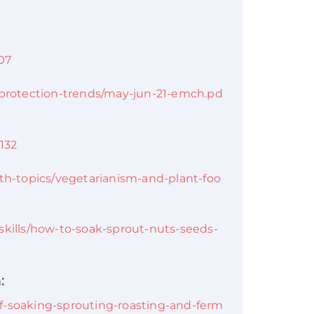
007
-protection-trends/may-jun-21-emch.pd
0132
th-topics/vegetarianism-and-plant-foo
skills/how-to-soak-sprout-nuts-seeds-
:
f-soaking-sprouting-roasting-and-ferm