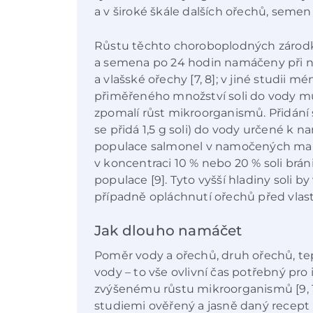
a v široké škále dalších ořechů, semen 
Růstu těchto choroboplodných zárodk
a semena po 24 hodin namáčeny při ni
a vlašské ořechy [7, 8]; v jiné studii m
přiměřeného množství soli do vody může 
zpomalí růst mikroorganismů. Přidání s
se přidá 1,5 g soli) do vody určené k 
populace salmonel v namočených mandl
v koncentraci 10 % nebo 20 % soli brá
populace [9]. Tyto vyšší hladiny soli 
případně opláchnutí ořechů před vlast
Jak dlouho namáčet
Poměr vody a ořechů, druh ořechů, te
vody – to vše ovlivní čas potřebný pro
zvýšenému růstu mikroorganismů [9, 
studiemi ověřený a jasně daný recep