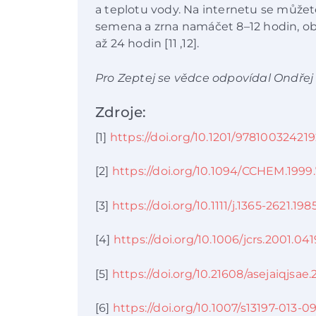
a teplotu vody. Na internetu se můžete
semena a zrna namáčet 8–12 hodin, ob
až 24 hodin [11 ,12].
Pro Zeptej se vědce odpovídal Ondřej
Zdroje:
[1]
https://doi.org/10.1201/97810032421
[2]
https://doi.org/10.1094/CCHEM.1999.
[3]
https://doi.org/10.1111/j.1365-2621.19
[4]
https://doi.org/10.1006/jcrs.2001.041
[5]
https://doi.org/10.21608/asejaiqjsae.
[6]
https://doi.org/10.1007/s13197-013-0