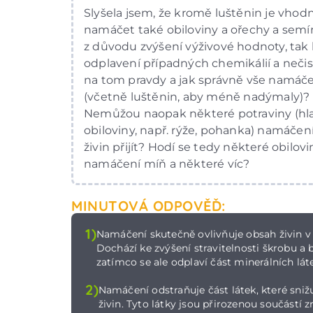
Slyšela jsem, že kromě luštěnin je vhod
namáčet také obiloviny a ořechy a semí
z důvodu zvýšení výživové hodnoty, tak 
odplavení případných chemikálií a nečist
na tom pravdy a jak správně vše namáč
(včetně luštěnin, aby méně nadýmaly)?
Nemůžou naopak některé potraviny (hl
obiloviny, např. rýže, pohanka) namáčen
živin přijít? Hodí se tedy některé obilov
namáčení míň a některé víc?
MINUTOVÁ ODPOVĚĎ:
1)
Namáčení skutečně ovlivňuje obsah živin v 
Dochází ke zvýšení stravitelnosti škrobu a b
zatímco se ale odplaví část minerálních lát
2)
Namáčení odstraňuje část látek, které snižu
živin. Tyto látky jsou přirozenou součástí z