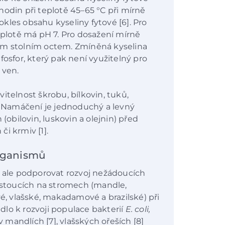
hodin při teplotě 45–65 °C při mírně
kles obsahu kyseliny fytové [6]. Pro
eplotě má pH 7. Pro dosažení mírně
ým stolním octem. Zmíněná kyselina
fosfor, který pak není využitelný pro
 ven.
itelnost škrobu, bílkovin, tuků,
k. Namáčení je jednoduchý a levný
 (obilovin, luskovin a olejnin) před
i krmiv [1].
organismů
ale podporovat rozvoj nežádoucích
stoucích na stromech (mandle,
vé, vlašské, makadamové a brazilské) při
lo k rozvoji populace bakterií
E. coli,
 mandlích [7], vlašských ořeších [8]