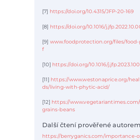
[7]
https://doi.org/10.4315/JFP-20-169
[8]
https://doi.org/10.1016/j.jfp.2022.10.
[9]
www.foodprotection.org/files/food
f
[10]
https://doi.org/10.1016/j.jfp.2023.10
[11]
https://www.westonaprice.org/heal
ds/living-with-phytic-acid/
[12]
https://www.vegetariantimes.com/
grains-beans
Další čtení prověřené autorem
https://berryganics.com/importance-o