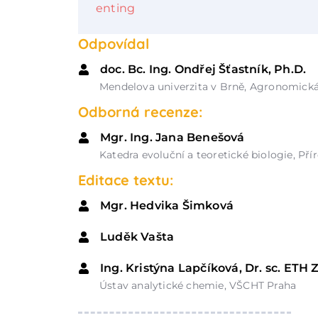
enting
Odpovídal
doc. Bc. Ing. Ondřej Šťastník, Ph.D.
Mendelova univerzita v Brně, Agronomická
Odborná recenze:
Mgr. Ing. Jana Benešová
Katedra evoluční a teoretické biologie, Př
Editace textu:
Mgr. Hedvika Šimková
Luděk Vašta
Ing. Kristýna Lapčíková, Dr. sc. ETH 
Ústav analytické chemie, VŠCHT Praha