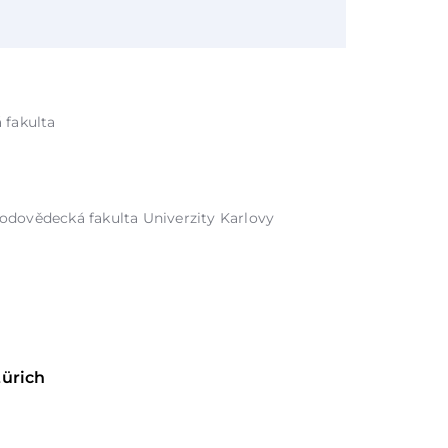
 fakulta
írodovědecká fakulta Univerzity Karlovy
Zürich