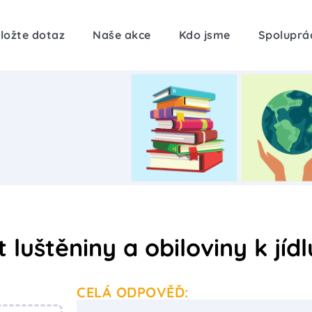
ložte dotaz
Naše akce
Kdo jsme
Spoluprá
luštěniny a obiloviny k jídl
CELÁ ODPOVĚĎ: