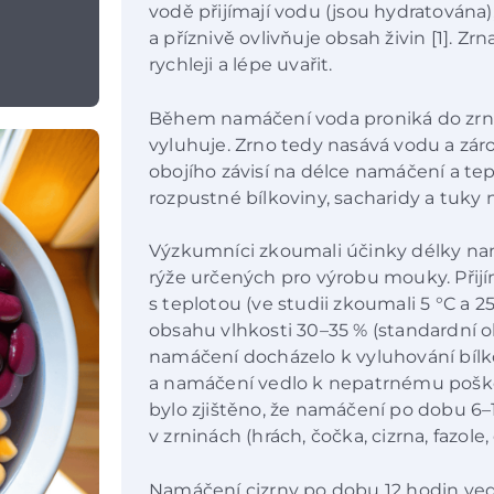
vodě přijímají vodu (jsou hydratována)
a příznivě ovlivňuje obsah živin [1]. Z
rychleji a lépe uvařit.
Během namáčení voda proniká do zrna 
vyluhuje. Zrno tedy nasává vodu a záro
obojího závisí na délce namáčení a te
rozpustné bílkoviny, sacharidy a tuky 
Výzkumníci zkoumali účinky délky nam
rýže určených pro výrobu mouky. Přijí
s teplotou (ve studii zkoumali 5 °C a 2
obsahu vlhkosti 30–35 % (standardní o
namáčení docházelo k vyluhování bílko
a namáčení vedlo k nepatrnému poškoz
bylo zjištěno, že namáčení po dobu 
v zrninách (hrách, čočka, cizrna, fazole,
Namáčení cizrny po dobu 12 hodin vedl