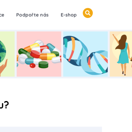
ce
Podpořte nás
E-shop
u?