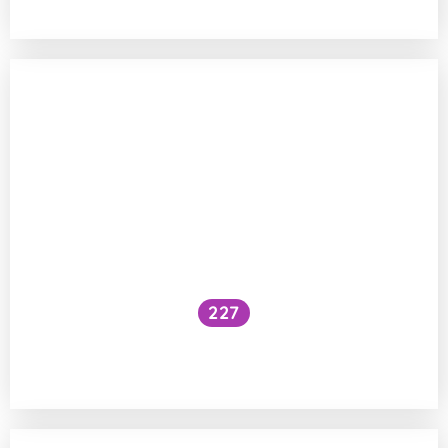
227
Můžeme životosprávou ovlivnit své
geny?