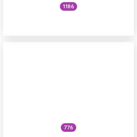
1186
Proč je bramborová kaše někdy lepkavé
a jindy hedvábné konzistence?
776
Alkohol proti otravě jídlem