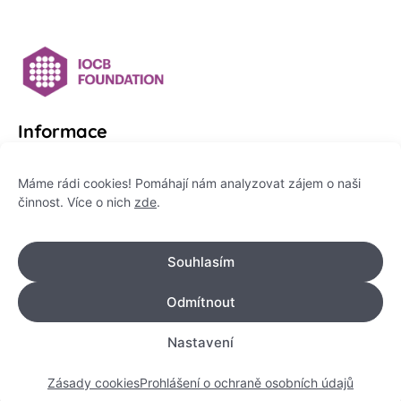
Informace
Platformu Zeptej se vědce provozuje:
Máme rádi cookies! Pomáhají nám analyzovat zájem o naši
činnost. Více o nich
zde
.
Institut pro komunikaci vědy, z. ú.
IČO: 178 47 389
Souhlasím
Flemingovo náměstí 542/2,
Dejvice, 160 00 Praha 6
Odmítnout
info@zeptejsevedce.cz
Nastavení
Zásady cookies
Prohlášení o ochraně osobních údajů