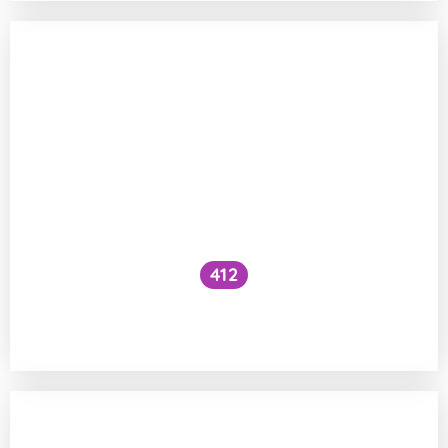
412
Měli bychom se stravovat podle našich
krevních skupin?