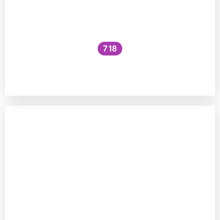
718
Jak fungují proteinové přípravky pro
sportovce?