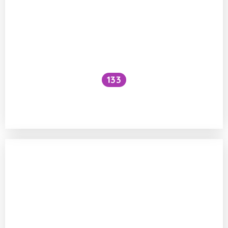
133
Jsou silikonové formy na pečení
skutečně bezpečné?