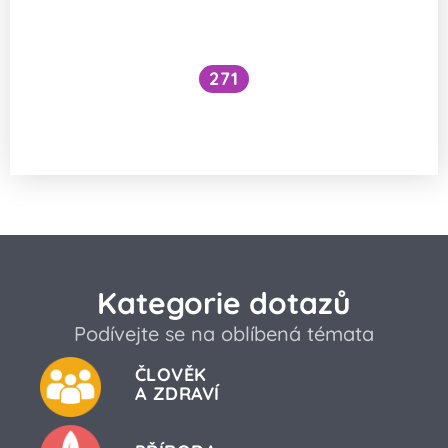
271
Jak strava do 1 roku ovlivní inteligenci
dítěte?
Kategorie dotazů
Podívejte se na oblíbená témata
ČLOVĚK
A ZDRAVÍ