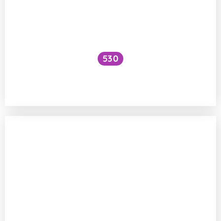
530
Jak to, že jsou zvířata zdravá, i když si
nemyjí potravu?