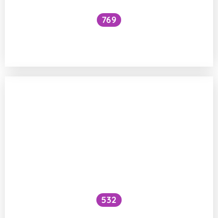
769
Je bezpečné konzumovat kávovou
sedlinu?
532
Lze máčením „aktivovat“ semena