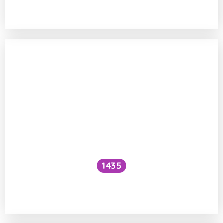
a ořechy?
1435
Jak správně namáčet luštěniny
a obiloviny k jídlu?