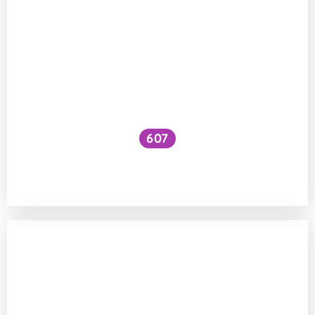
607
Je dobré preventivně užívat probiotika
a prebiotika?