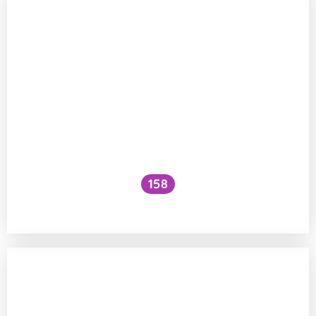
158
Jak se vstřebává železo z luštěnin?