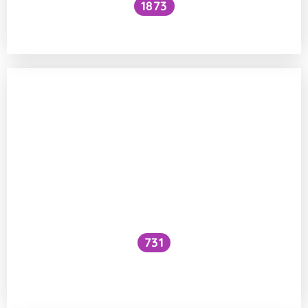
1873
Dá se snížit krevní tlak bez léků?
731
Při jaké kuchyňské úpravě přestávají být
fazole jedovaté?