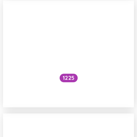
1225
Je pravda, že při roztroušené skleróze se
nesmí jíst lepek a laktóza?