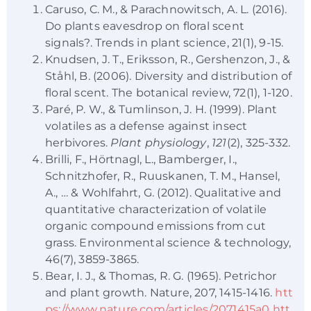
Caruso, C. M., & Parachnowitsch, A. L. (2016).
Do plants eavesdrop on floral scent
signals?. Trends in plant science, 21(1), 9-15.
Knudsen, J. T., Eriksson, R., Gershenzon, J., &
Ståhl, B. (2006). Diversity and distribution of
floral scent. The botanical review, 72(1), 1-120.
Paré, P. W., & Tumlinson, J. H. (1999). Plant
volatiles as a defense against insect
herbivores.
Plant physiology
,
121
(2), 325-332.
Brilli, F., Hörtnagl, L., Bamberger, I.,
Schnitzhofer, R., Ruuskanen, T. M., Hansel,
A., … & Wohlfahrt, G. (2012). Qualitative and
quantitative characterization of volatile
organic compound emissions from cut
grass. Environmental science & technology,
46(7), 3859-3865.
Bear, I. J., & Thomas, R. G. (1965). Petrichor
and plant growth. Nature, 207, 1415-1416.
htt
ps://www.nature.com/articles/2071415a0
htt