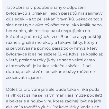
Tato obrana v podobě snahy o odpuzení
býložravců a přilákání jejich parazitů má zajímavý
důsledek – a to při sekání trávníků. Sekačka totiž
sice není typickým býložravcem jako králík nebo
housenka, ale rostliny na ni reagují jako na
každého jiného býložravce. Brání se a vypouštějí
různé signální molekuly a těkavé látky, kterými
si přivolávají na pomoc parazitický hmyz, který
býložravce ideálně sežere [3, 4]. Kdysi se kosilo až
v létě, poslední roky (kdy se seče velmi často
a intenzivně) je hukot sekaček slyšet již od
dubna, a tak si vůni posekané trávy můžeme
asociovat i s jarem.
Důležitá pro vůni jara ale bude také vlhká půda
(a vlhkost sama se na vnímání jara může podílet)
a bakterie a houby v ní, které začínají být na jaře
aktivní a rovněž vylučují těkavé látky. Voda sice