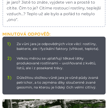
je jaro? Jistě to znáte, vyjdete ven a prostě to
cítíte. Čím to je? Cítíme rostoucí rostliny, teplejší
vzduch…? Teplo už ale bylo a pořád to nebylo
„ono“.
MINUTOVÁ ODPOVĚĎ:
1)
Za vůni jara je odpovědných více věcí: rostliny,
bakterie, ale i fyzikální faktory (vlhkost, teplota).
2)
Velkou měrou se uplatňují těkavé látky
produkované rostlinami – uvolňované z květů,
listů, ale i z posekané trávy.
3)
Důležitou složkou vůně jara je vůně půdy zvaná
petrichor, a to zejména díky sloučenině zvané
geosmin, na kterou je lidský čich velmi citlivý.