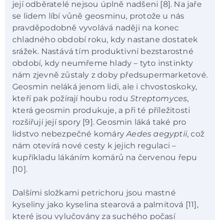
její odběratelé nejsou úplně nadšeni [8]. Na jaře
se lidem líbí vůně geosminu, protože u nás
pravděpodobně vyvolává naději na konec
chladného období roku, kdy nastane dostatek
srážek. Nastává tím produktivní bezstarostné
období, kdy neumřeme hlady – tyto instinkty
nám zjevně zůstaly z doby předsupermarketové.
Geosmin neláká jenom lidi, ale i chvostoskoky,
kteří pak požírají houbu rodu
Streptomyces
,
která geosmin produkuje, a při té příležitosti
rozšiřují její spory [9]. Geosmin láká také pro
lidstvo nebezpečné komáry
Aedes aegyptii
, což
nám otevírá nové cesty k jejich regulaci –
kupříkladu lákáním komárů na červenou řepu
[10].
Dalšími složkami petrichoru jsou mastné
kyseliny jako kyselina stearová a palmitová [11],
které jsou vylučovány za suchého počasí