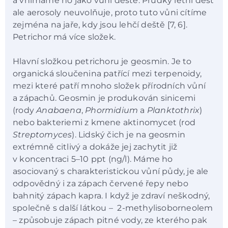
a vnímáme ho jako vůni deště. Prudký letní déšť
ale aerosoly neuvolňuje, proto tuto vůni cítíme
zejména na jaře, kdy jsou lehčí deště [7, 6].
Petrichor má více složek.
Hlavní složkou petrichoru je geosmin. Je to
organická sloučenina patřící mezi terpenoidy,
mezi které patří mnoho složek přírodních vůní
a zápachů. Geosmin je produkován sinicemi
(rody
Anabaena
,
Phormidium
a
Planktothrix
)
nebo bakteriemi z kmene aktinomycet (rod
Streptomyces
). Lidský čich je na geosmin
extrémně citlivý a dokáže jej zachytit již
v koncentraci 5–10 ppt (ng/l). Máme ho
asociovaný s charakteristickou vůní půdy, je ale
odpovědný i za zápach červené řepy nebo
bahnitý zápach kapra. I když je zdraví neškodný,
společně s další látkou – 2-methylisoborneolem
– způsobuje zápach pitné vody, ze kterého pak