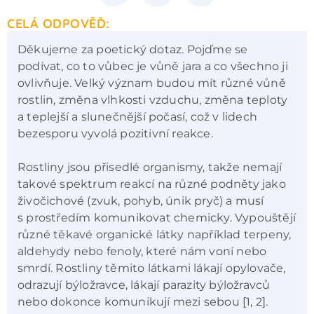
CELÁ ODPOVĚĎ:
Děkujeme za poetický dotaz. Pojďme se
podívat, co to vůbec je vůně jara a co všechno ji
ovlivňuje. Velký význam budou mít různé vůně
rostlin, změna vlhkosti vzduchu, změna teploty
a teplejší a slunečnější počasí, což v lidech
bezesporu vyvolá pozitivní reakce.
Rostliny jsou přisedlé organismy, takže nemají
takové spektrum reakcí na různé podněty jako
živočichové (zvuk, pohyb, únik pryč) a musí
s prostředím komunikovat chemicky. Vypouštějí
různé těkavé organické látky například terpeny,
aldehydy nebo fenoly, které nám voní nebo
smrdí. Rostliny těmito látkami lákají opylovače,
odrazují býložravce, lákají parazity býložravců
nebo dokonce komunikují mezi sebou [1, 2].