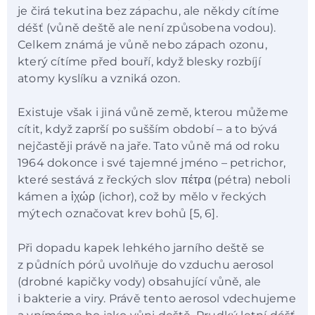
je čirá tekutina bez zápachu, ale někdy cítíme
déšť (vůně deště ale není způsobena vodou).
Celkem známá je vůně nebo zápach ozonu,
který cítíme před bouří, když blesky rozbíjí
atomy kyslíku a vzniká ozon.
Existuje však i jiná vůně země, kterou můžeme
cítit, když zaprší po sušším období – a to bývá
nejčastěji právě na jaře. Tato vůně má od roku
1964 dokonce i své tajemné jméno – petrichor,
které sestává z řeckých slov πέτρα (pétra) neboli
kámen a ἰχώρ (ichor), což by mělo v řeckých
mýtech označovat krev bohů [5, 6].
Při dopadu kapek lehkého jarního deště se
z půdních pórů uvolňuje do vzduchu aerosol
(drobné kapičky vody) obsahující vůně, ale
i bakterie a viry. Právě tento aerosol vdechujeme