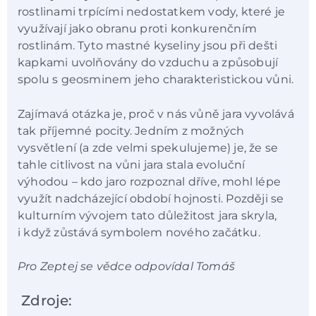
rostlinami trpícími nedostatkem vody, které je
využívají jako obranu proti konkurenčním
rostlinám. Tyto mastné kyseliny jsou při dešti
kapkami uvolňovány do vzduchu a způsobují
spolu s geosminem jeho charakteristickou vůni.
Zajímavá otázka je, proč v nás vůně jara vyvolává
tak příjemné pocity. Jedním z možných
vysvětlení (a zde velmi spekulujeme) je, že se
tahle citlivost na vůni jara stala evoluční
výhodou – kdo jaro rozpoznal dříve, mohl lépe
využít nadcházející období hojnosti. Později se
kulturním vývojem tato důležitost jara skryla,
i když zůstává symbolem nového začátku.
Pro Zeptej se vědce odpovídal Tomáš
Zdroje: