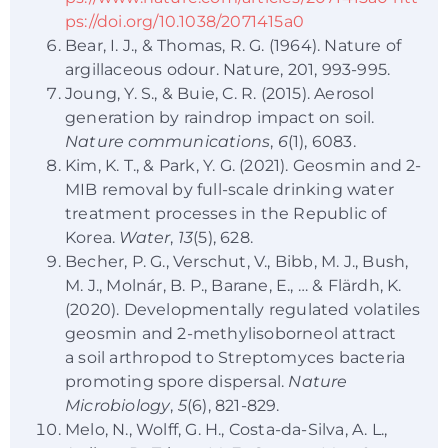
ps://doi.org/10.1038/2071415a0
Bear, I. J., & Thomas, R. G. (1964). Nature of
argillaceous odour. Nature, 201, 993-995.
Joung, Y. S., & Buie, C. R. (2015). Aerosol
generation by raindrop impact on soil.
Nature communications
,
6
(1), 6083.
Kim, K. T., & Park, Y. G. (2021). Geosmin and 2-
MIB removal by full-scale drinking water
treatment processes in the Republic of
Korea.
Water
,
13
(5), 628.
Becher, P. G., Verschut, V., Bibb, M. J., Bush,
M. J., Molnár, B. P., Barane, E., … & Flärdh, K.
(2020). Developmentally regulated volatiles
geosmin and 2-methylisoborneol attract
a soil arthropod to Streptomyces bacteria
promoting spore dispersal.
Nature
Microbiology
,
5
(6), 821-829.
Melo, N., Wolff, G. H., Costa-da-Silva, A. L.,