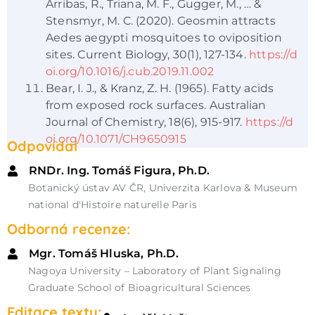
Arribas, R., Triana, M. F., Gugger, M., … &
Stensmyr, M. C. (2020). Geosmin attracts
Aedes aegypti mosquitoes to oviposition
sites. Current Biology, 30(1), 127-134.
https://d
oi.org/10.1016/j.cub.2019.11.002
Bear, I. J., & Kranz, Z. H. (1965). Fatty acids
from exposed rock surfaces. Australian
Journal of Chemistry, 18(6), 915-917.
https://d
oi.org/10.1071/CH9650915
Odpovídal
RNDr. Ing. Tomáš Figura, Ph.D.
Botanický ústav AV ČR, Univerzita Karlova & Museum
national d'Histoire naturelle Paris
Odborná recenze:
Mgr. Tomáš Hluska, Ph.D.
Nagoya University – Laboratory of Plant Signaling
Graduate School of Bioagricultural Sciences
Editace textu: