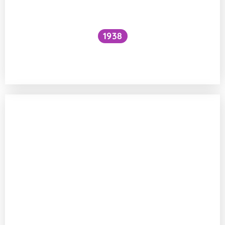
1938
Funguje šlehání sněhu z bílků na jiném
principu než šlehačka?