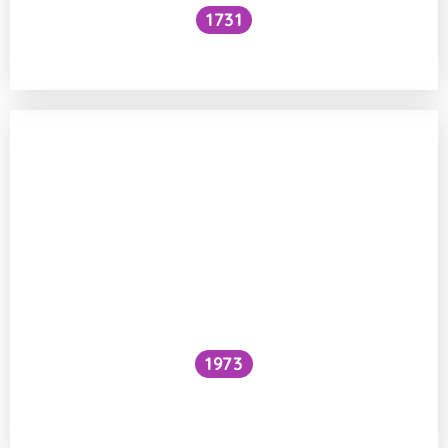
1731
Voní mraky?
1973
Snížilo by vytažení všech lodí hladinu
oceánů?