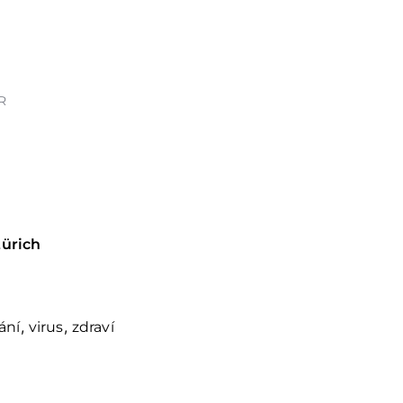
R
Zürich
,
,
ání
virus
zdraví