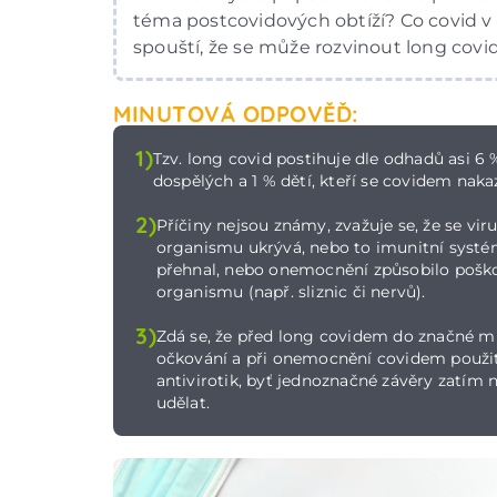
téma postcovidových obtíží? Co covid v 
spouští, že se může rozvinout long covi
MINUTOVÁ ODPOVĚĎ:
1)
Tzv. long covid postihuje dle odhadů asi 6 
dospělých a 1 % dětí, kteří se covidem nakazi
2)
Příčiny nejsou známy, zvažuje se, že se vir
organismu ukrývá, nebo to imunitní systé
přehnal, nebo onemocnění způsobilo pošk
organismu (např. sliznic či nervů).
3)
Zdá se, že před long covidem do značné mí
očkování a při onemocnění covidem použi
antivirotik, byť jednoznačné závěry zatí
udělat.