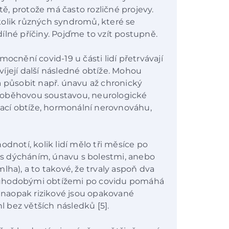
, protože má často rozličné projevy.
kolik různých syndromů, které se
ílné příčiny. Pojďme to vzít postupně.
nění covid-19 u části lidí přetrvávají
íjejí další následné obtíže. Mohou
a působit např. únavu až chronický
 oběhovou soustavou, neurologické
ívací obtíže, hormonální nerovnováhu,
odnotí, kolik lidí mělo tři měsíce po
e s dýcháním, únavu s bolestmi, anebo
lha), a to takové, že trvaly aspoň dva
dlouhodobými obtížemi po covidu pomáhá
e naopak rizikové jsou opakované
hl bez větších následků [5].