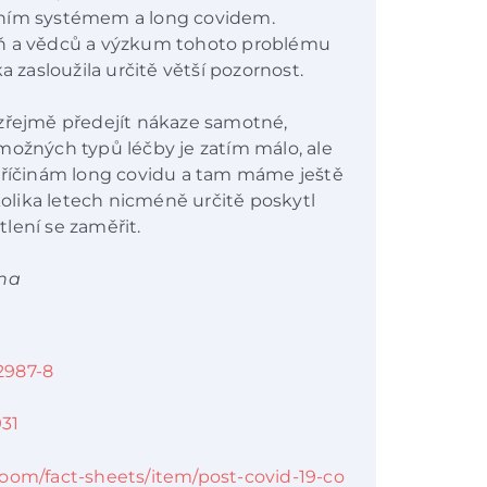
tním systémem a long covidem.
yň a vědců a výzkum tohoto problému
a zasloužila určitě větší pozornost.
ozřejmě předejít nákaze samotné,
možných typů léčby je zatím málo, ale
 příčinám long covidu a tam máme ještě
lika letech nicméně určitě poskytl
lení se zaměřit.
ýna
02987-8
931
oom/fact-sheets/item/post-covid-19-co