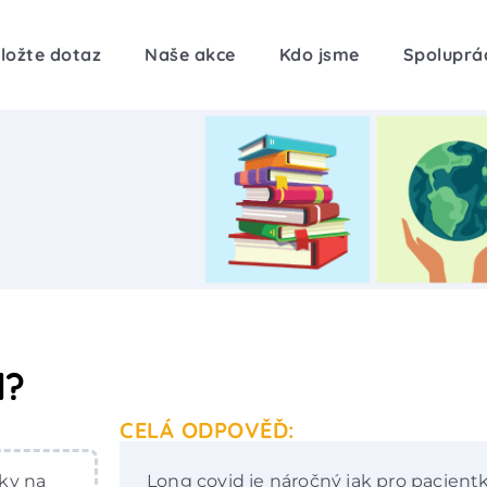
ložte dotaz
Naše akce
Kdo jsme
Spoluprá
d?
CELÁ ODPOVĚĎ:
ky na
Long covid je náročný jak pro pacientk