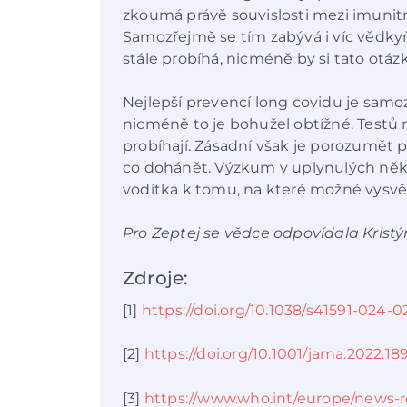
zkoumá právě souvislosti mezi imuni
Samozřejmě se tím zabývá i víc vědk
stále probíhá, nicméně by si tato otázk
Nejlepší prevencí long covidu je sam
nicméně to je bohužel obtížné. Testů 
probíhají. Zásadní však je porozumět
co dohánět. Výzkum v uplynulých něko
vodítka k tomu, na které možné vysvět
Pro Zeptej se vědce odpovídala Krist
Zdroje:
[1]
https://doi.org/10.1038/s41591-024-
[2]
https://doi.org/10.1001/jama.2022.18
[3]
https://www.who.int/europe/news-r