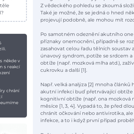
těle
Z vědeckého pohledu se zkoumá složitě
d?
Také je možné, že se jedná o hned ně
projevují podobně, ale mohou mít rozd
Po samotném odeznění akutního onemoc
příznaky onemocnění, případně se rozv
%
zasahovat celou řadu tělních soustav 
li.
únavový syndrom, potíže se srdcem a
us někde v
obtíže (např. mozková mlha atd.), zaž
m s reakcí
cukrovku a další [1].
ození
Např. velká analýza [2] mnoha článků h
ry chrání
akutní infekci buď přetrvávající obtíž
tí
kognitivní obtíže (např. ona mozková m
m neumíme
měsíce [1, 3, 4]. Vypadá to, že před 
chránit očkování nebo antivirotika, al
infekce, a to i když první případ probě