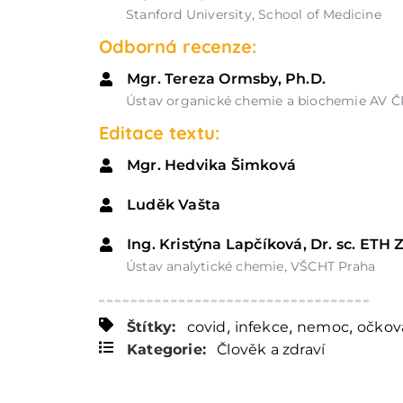
Stanford University, School of Medicine
Odborná recenze:
Mgr. Tereza Ormsby, Ph.D.
Ústav organické chemie a biochemie AV Č
Editace textu:
Mgr. Hedvika Šimková
Luděk Vašta
Ing. Kristýna Lapčíková, Dr. sc. ETH 
Ústav analytické chemie, VŠCHT Praha
,
,
,
Štítky:
covid
infekce
nemoc
očkov
Kategorie:
Člověk a zdraví