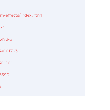
rm-effects/index.html
867
03173-6
4)00171-3
4309100
96590
6