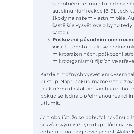
samotném se imunitní odpověď n
autoimunitní reakce [8, 9], tedy
škody na našem vlastním těle. A
častější a vysvětlovalo by to tedy
častěji.
Poškození původním onemocněn
viru.
U tohoto bodu se hodně mluv
mikrosraženinách, poškození stř
mikroorganismů žijících ve střevech
Každé z možných vysvětlení ovšem ta
přístup. Např. pokud máme v těle zbylé 
jak k němu dostat antivirotika nebo pro
pokud se jedná o přehnanou reakci im
utlumit.
Je třeba říct, že se bohužel nevěnuje 
si kvůli svým vážným dopadům na životy
odbornicí na long covid je prof. Akiko 