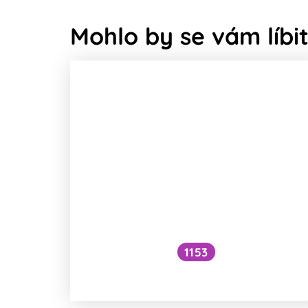
Mohlo by se vám líbit
1153
Musí sportovci jíst maso?