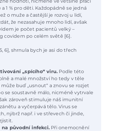
žně hodnotí, nicméně ve většině prací
é a 1 % pro děti. Každopádně se jedná
ž o muže a častější je rozvoj u lidí,
 zdát, že nezasahuje mnoho lidí, avšak
idem je počet pacientů velký –
ong covidem po celém světě [6].
5, 6], shrnula bych je asi do třech
tivování „spícího“ viru.
Podle této
úplně a malé množství ho tedy v těle
u může buď „usnout“ a znovu se rozjet
bo se soustavně málo, nicméně vytrvale
však zároveň stimuluje náš imunitní
ánětu a vyčerpává tělo. Virus se
 nýbrž např. i ve střevech či jinde,
istit.
 na původní infekci.
Při onemocnění