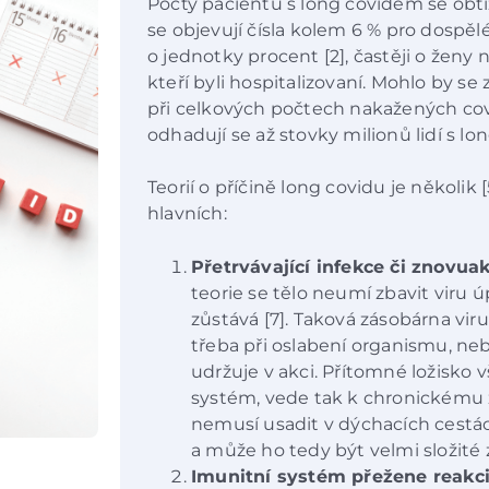
Počty pacientů s long covidem se obtí
se objevují čísla kolem 6 % pro dospěl
o jednotky procent [2], častěji o ženy ne
kteří byli hospitalizovaní. Mohlo by se
při celkových počtech nakažených cov
odhadují se až stovky milionů lidí s l
Teorií o příčině long covidu je několik [
hlavních:
Přetrvávající infekce či znovuak
teorie se tělo neumí zbavit viru 
zůstává [7]. Taková zásobárna vir
třeba při oslabení organismu, ne
udržuje v akci. Přítomné ložisko 
systém, vede tak k chronickému z
nemusí usadit v dýchacích cestách,
a může ho tedy být velmi složité zj
Imunitní systém přežene reakci