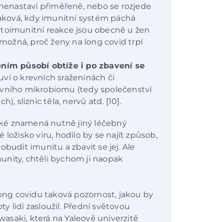
enastaví přiměřeně, nebo se rozjede
 taková, kdy imunitní systém páchá
utoimunitní reakce jsou obecně u žen
 možná, proč ženy na long covid trpí
ím působí obtíže i po zbavení se
í o krevních sraženinách či
evního mikrobiomu (tedy společenství
), sliznic těla, nervů atd. [10].
ké znamená nutně jiný léčebný
ložisko viru, hodilo by se najít způsob,
budit imunitu a zbavit se jej. Ale
unity, chtěli bychom ji naopak
long covidu taková pozornost, jakou by
 lidí zasloužil. Přední světovou
Iwasaki, která na Yaleově univerzitě