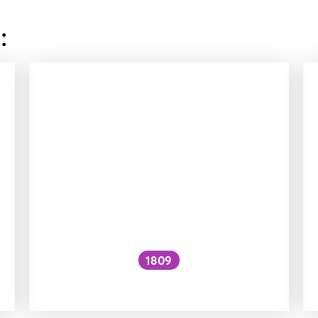
:
1809
Jak zvýšit VO₂ max?