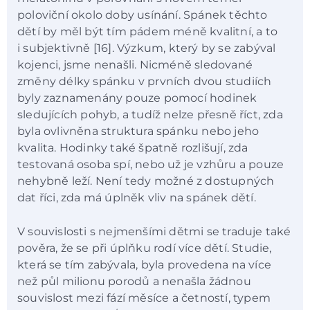
poloviční okolo doby usínání. Spánek těchto
dětí by měl být tím pádem méně kvalitní, a to
i subjektivně [16]. Výzkum, který by se zabýval
kojenci, jsme nenašli. Nicméně sledované
změny délky spánku v prvních dvou studiích
byly zaznamenány pouze pomocí hodinek
sledujících pohyb, a tudíž nelze přesně říct, zda
byla ovlivněna struktura spánku nebo jeho
kvalita. Hodinky také špatně rozlišují, zda
testovaná osoba spí, nebo už je vzhůru a pouze
nehybně leží. Není tedy možné z dostupných
dat říci, zda má úplněk vliv na spánek dětí.
V souvislosti s nejmenšími dětmi se traduje také
pověra, že se při úplňku rodí více dětí. Studie,
která se tím zabývala, byla provedena na více
než půl milionu porodů a nenašla žádnou
souvislost mezi fází měsíce a četností, typem