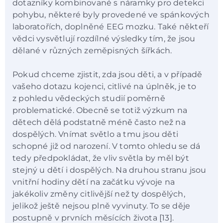
dotazníky kombinované s náramky pro detekci
pohybu, některé byly provedené ve spánkových
laboratořích, doplněné EEG mozku. Také někteří
vědci vysvětlují rozdílné výsledky tím, že jsou
dělané v různých zeměpisných šířkách.
Pokud chceme zjistit, zda jsou děti, a v případě
vašeho dotazu kojenci, citlivé na úplněk, je to
z pohledu vědeckých studií poměrně
problematické. Obecně se totiž výzkum na
dětech dělá podstatně méně často než na
dospělých. Vnímat světlo a tmu jsou děti
schopné již od narození. V tomto ohledu se dá
tedy předpokládat, že vliv světla by měl být
stejný u dětí i dospělých. Na druhou stranu jsou
vnitřní hodiny dětí na začátku vývoje na
jakékoliv změny citlivější než ty dospělých,
jelikož ještě nejsou plně vyvinuty. To se děje
postupně v prvních měsících života [13].