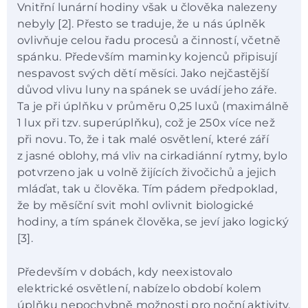
Vnitřní lunární hodiny však u člověka nalezeny
nebyly [2]. Přesto se traduje, že u nás úplněk
ovlivňuje celou řadu procesů a činností, včetně
spánku. Především maminky kojenců připisují
nespavost svých dětí měsíci. Jako nejčastější
důvod vlivu luny na spánek se uvádí jeho záře.
Ta je při úplňku v průměru 0,25 luxů (maximálně
1 lux při tzv. superúplňku), což je 250x více než
při novu. To, že i tak malé osvětlení, které září
z jasné oblohy, má vliv na cirkadiánní rytmy, bylo
potvrzeno jak u volně žijících živočichů a jejich
mláďat, tak u člověka. Tím pádem předpoklad,
že by měsíční svit mohl ovlivnit biologické
hodiny, a tím spánek člověka, se jeví jako logický
[3].
Především v dobách, kdy neexistovalo
elektrické osvětlení, nabízelo období kolem
úplňku nepochybně možnosti pro noční aktivity,