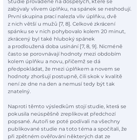
Studie prováděné na dospělých, které se
zabývaly vlivem úplňku, na spánek se neshodují.
První skupina prací nalezla vliv úplňku, dvě
z nich větší u mužů [7, 8]. Celkové zkrácení
spánku se v nich pohybovalo kolem 20 minut,
zkrácený byl také hluboký spánek
a prodloužená doba usínání [7, 8, 9]. Nicméně
často se porovnávají hodnoty mezi obdobím
kolem úplňku a novu, přičemž se dá
předpokládat, že mezi úplňkem a novem se
hodnoty zhoršují postupně, čili skok v kvalitě
není ze dne na den a nemusí tedy být tak
znatelný.
Naproti těmto výsledkům stojí studie, která se
pokusila neúspěšně zreplikovat předchozí
popsané. Autoři se poté podívali na všechny
publikované studie na toto téma a spočítali, že
při zpětném ověřování některých dat ze