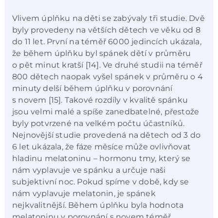
Vlivem úplňku na děti se zabývaly tři studie. Dvě
byly provedeny na větších dětech ve věku od 8
do 11 let. První na téměř 6000 jedincích ukázala,
že během úplňku byl spánek dětí v průměru
o pět minut kratší [14]. Ve druhé studii na téměř
800 dětech naopak vyšel spánek v průměru o 4
minuty delší během úplňku v porovnání
s novem [15]. Takové rozdíly v kvalitě spánku
jsou velmi malé a spíše zanedbatelné, přestože
byly potvrzené na velkém počtu účastníků.
Nejnovější studie provedená na dětech od 3 do
6 let ukázala, že fáze měsíce může ovlivňovat
hladinu melatoninu – hormonu tmy, který se
nám vyplavuje ve spánku a určuje naši
subjektivní noc. Pokud spíme v době, kdy se
nám vyplavuje melatonin, je spánek
nejkvalitnější. Během úplňku byla hodnota
melatoninu v porovnání s novem téměř