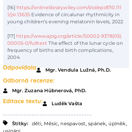
[16]
https://onlinelibrary.wiley.com/doi/epdf/10.111
1/jsr.13635
Evidence of circalunar rhythmicity in
young children’s evening melatonin levels, 2022
[17]
https://www.ajog.org/article/S0002-9378(05)
00005-0/fulltext
The effect of the lunar cycle on
frequency of births and birth complications,
2004
Odpovídala
Mgr. Vendula Lužná, Ph.D.
Odborná recenze:
Mgr. Zuzana Hübnerová, PhD.
Editace textu:
Luděk Vašta
,
,
,
,
,
Štítky:
děti
Měsíc
nespavost
spánek
úplněk
usínání