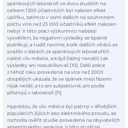
spánkových laboratoří ve dvou studiích na
celkem 1200 účastnících byl nalezen efekt
úplňku, zatímco v osmi dalších na souhrnném
počtu více než 23 000 účastníků efekt nalezen
nebyl. V této práci výzkumníci nabízejí
vysvětlení, že negativní výsledky se špatně
publikují, a tudíž nevíme, kolik dalších vědců se
snažilo v datech ze spánkových laboratořích
nalézt vliv měsíce, a když žádný nenašli, tak
výsledky ani nepublikovali [10]. Další práce
z téhož roku provedená na více než 2000
dospělých ukázala, že se spánek mezi fázemi
nijak nelišil, a to ani subjektivně, ani podle
přístrojů v laboratoři [11].
Hypotézu, že vliv měsíce byl patrný v dřívějších
populacích žijících bez elektrického proudu, se
rozhodla ověřit studie provedená na obyvatelích
argentinského venkova. V této studii se