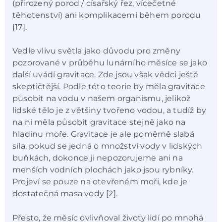
(přirozený porod / císařský řez, vícečetné
těhotenství) ani komplikacemi během porodu
[17].
Vedle vlivu světla jako důvodu pro změny
pozorované v průběhu lunárního měsíce se jako
další uvádí gravitace. Zde jsou však vědci ještě
skeptičtější. Podle této teorie by měla gravitace
působit na vodu v našem organismu, jelikož
lidské tělo je z většiny tvořeno vodou, a tudíž by
na ni měla působit gravitace stejně jako na
hladinu moře. Gravitace je ale poměrně slabá
síla, pokud se jedná o množství vody v lidských
buňkách, dokonce ji nepozorujeme ani na
menších vodních plochách jako jsou rybníky.
Projeví se pouze na otevřeném moři, kde je
dostatečná masa vody [2].
Přesto, že měsíc ovlivňoval životy lidí po mnohá