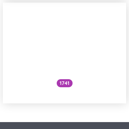
1741
Co je to cefalický inzulínový reflex?