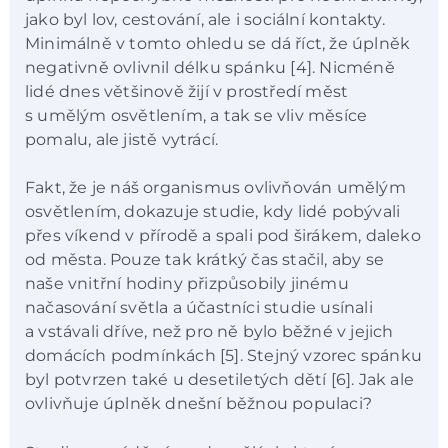
jako byl lov, cestování, ale i sociální kontakty.
Minimálně v tomto ohledu se dá říct, že úplněk
negativně ovlivnil délku spánku [4]. Nicméně
lidé dnes většinově žijí v prostředí měst
s umělým osvětlením, a tak se vliv měsíce
pomalu, ale jistě vytrácí.
Fakt, že je náš organismus ovlivňován umělým
osvětlením, dokazuje studie, kdy lidé pobývali
přes víkend v přírodě a spali pod širákem, daleko
od města. Pouze tak krátký čas stačil, aby se
naše vnitřní hodiny přizpůsobily jinému
načasování světla a účastníci studie usínali
a vstávali dříve, než pro ně bylo běžné v jejich
domácích podmínkách [5]. Stejný vzorec spánku
byl potvrzen také u desetiletých dětí [6]. Jak ale
ovlivňuje úplněk dnešní běžnou populaci?