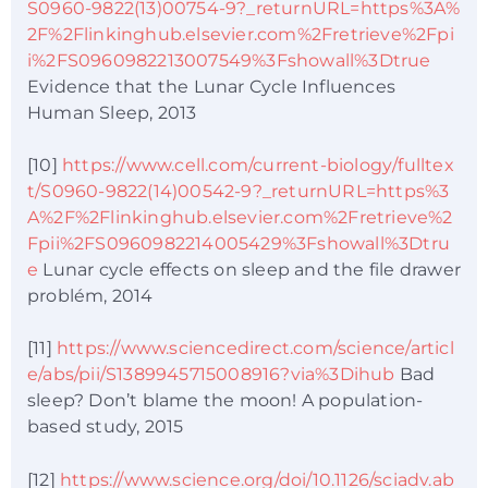
S0960-9822(13)00754-9?_returnURL=https%3A%
2F%2Flinkinghub.elsevier.com%2Fretrieve%2Fpi
i%2FS0960982213007549%3Fshowall%3Dtrue
Evidence that the Lunar Cycle Influences
Human Sleep, 2013
[10]
https://www.cell.com/current-biology/fulltex
t/S0960-9822(14)00542-9?_returnURL=https%3
A%2F%2Flinkinghub.elsevier.com%2Fretrieve%2
Fpii%2FS0960982214005429%3Fshowall%3Dtru
e
Lunar cycle effects on sleep and the file drawer
problém, 2014
[11]
https://www.sciencedirect.com/science/articl
e/abs/pii/S1389945715008916?via%3Dihub
Bad
sleep? Don’t blame the moon! A population-
based study, 2015
[12]
https://www.science.org/doi/10.1126/sciadv.ab