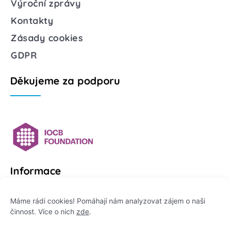
Výroční zprávy
Kontakty
Zásady cookies
GDPR
Děkujeme za podporu
Informace
Platformu Zeptej se vědce provozuje:
Máme rádi cookies! Pomáhají nám analyzovat zájem o naši
činnost. Více o nich
zde
.
Institut pro komunikaci vědy, z. ú.