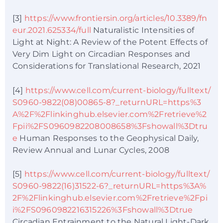
[3]
https://www.frontiersin.org/articles/10.3389/fn
eur.2021.625334/full
Naturalistic Intensities of
Light at Night: A Review of the Potent Effects of
Very Dim Light on Circadian Responses and
Considerations for Translational Research, 2021
[4]
https://www.cell.com/current-biology/fulltext/
S0960-9822(08)00865-8?_returnURL=https%3
A%2F%2Flinkinghub.elsevier.com%2Fretrieve%2
Fpii%2FS0960982208008658%3Fshowall%3Dtru
e
Human Responses to the Geophysical Daily,
Review Annual and Lunar Cycles, 2008
[5]
https://www.cell.com/current-biology/fulltext/
S0960-9822(16)31522-6?_returnURL=https%3A%
2F%2Flinkinghub.elsevier.com%2Fretrieve%2Fpi
i%2FS0960982216315226%3Fshowall%3Dtrue
Circadian Entrainment to the Natural Light-Dark