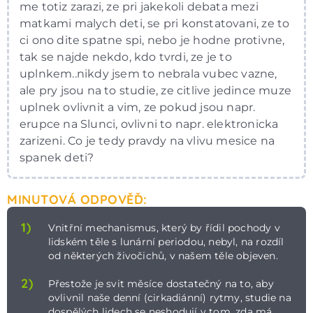
me totiz zarazi, ze pri jakekoli debata mezi
matkami malych deti, se pri konstatovani, ze to
ci ono dite spatne spi, nebo je hodne protivne,
tak se najde nekdo, kdo tvrdi, ze je to
uplnkem..nikdy jsem to nebrala vubec vazne,
ale pry jsou na to studie, ze citlive jedince muze
uplnek ovlivnit a vim, ze pokud jsou napr.
erupce na Slunci, ovlivni to napr. elektronicka
zarizeni. Co je tedy pravdy na vlivu mesice na
spanek deti?
MINUTOVÁ ODPOVĚĎ:
1)
Vnitřní mechanismus, který by řídil pochody v
lidském těle s lunární periodou, nebyl, na rozdíl
od některých živočichů, v našem těle objeven.
2)
Přestože je svit měsíce dostatečný na to, aby
ovlivnil naše denní (cirkadiánní) rytmy, studie na
dospělých lidech se neshodují v tom, zda má