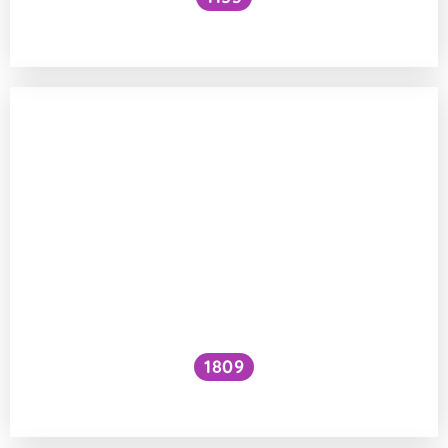
Musí sportovci jíst maso?
1809
Jak zvýšit VO₂ max?