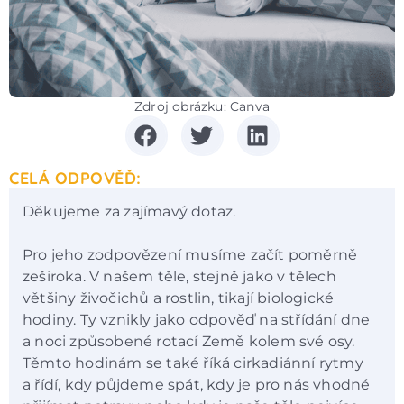
Zdroj obrázku: Canva
CELÁ ODPOVĚĎ:
Děkujeme za zajímavý dotaz.
Pro jeho zodpovězení musíme začít poměrně
zeširoka. V našem těle, stejně jako v tělech
většiny živočichů a rostlin, tikají biologické
hodiny. Ty vznikly jako odpověď na střídání dne
a noci způsobené rotací Země kolem své osy.
Těmto hodinám se také říká cirkadiánní rytmy
a řídí, kdy půjdeme spát, kdy je pro nás vhodné