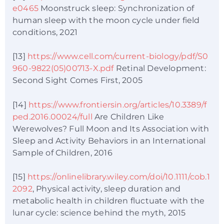
e0465
Moonstruck sleep: Synchronization of
human sleep with the moon cycle under field
conditions, 2021
[13]
https://www.cell.com/current-biology/pdf/S0
960-9822(05)00713-X.pdf
Retinal Development:
Second Sight Comes First, 2005
[14]
https://www.frontiersin.org/articles/10.3389/f
ped.2016.00024/full
Are Children Like
Werewolves? Full Moon and Its Association with
Sleep and Activity Behaviors in an International
Sample of Children, 2016
[15]
https://onlinelibrary.wiley.com/doi/10.1111/cob.1
2092
, Physical activity, sleep duration and
metabolic health in children fluctuate with the
lunar cycle: science behind the myth, 2015