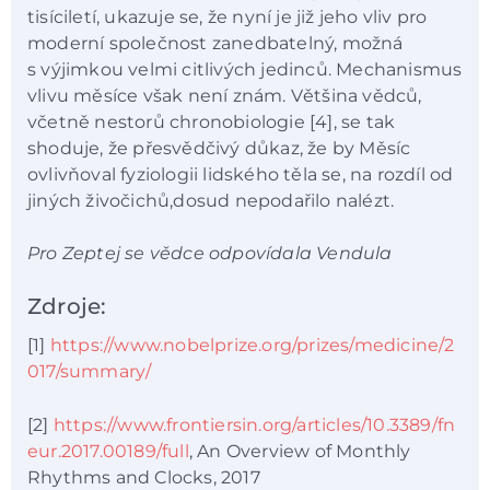
tisíciletí, ukazuje se, že nyní je již jeho vliv pro
moderní společnost zanedbatelný, možná
s výjimkou velmi citlivých jedinců. Mechanismus
vlivu měsíce však není znám. Většina vědců,
včetně nestorů chronobiologie [4], se tak
shoduje, že přesvědčivý důkaz, že by Měsíc
ovlivňoval fyziologii lidského těla se, na rozdíl od
jiných živočichů,dosud nepodařilo nalézt.
Pro Zeptej se vědce odpovídala Vendula
Zdroje:
[1]
https://www.nobelprize.org/prizes/medicine/2
017/summary/
[2]
https://www.frontiersin.org/articles/10.3389/fn
eur.2017.00189/full
, An Overview of Monthly
Rhythms and Clocks, 2017