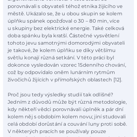
porovnávali s obyvateli téhož etnika žijícího ve
městě. Ukázalo se, že u obou skupin se kolem
úplňku spánek opožďoval o 30 –⁠ 80 min, více
u skupiny bez elektrické energie. Také celková
doba spánku byla kratší. Částečné vysvětlení
tohoto jevu samotnými domorodými obyvateli
je takové, že kolem úplňku se díky většímu
světlu konají různá setkání. V této práci byl
dokonce vysledován vzorec 15denního chování,
což by odpovídalo oněm lunárním rytmům
živočichů žijících v přímořských oblastech [12].
Proč jsou tedy výsledky studií tak odlišné?
Jedním z důvodů může být různá metodologie,
kdy někteří vědci porovnávali úplněk a pár dní
kolem něj s obdobím kolem novu; jiní studovali
celá období dorůstání a couvání luny proti sobě.
V některých pracích se používaly pouze