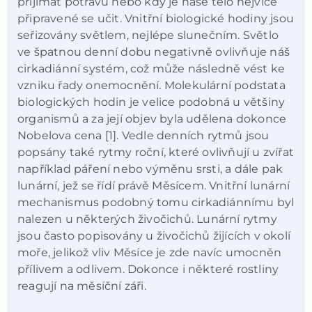
přijímat potravu nebo kdy je naše tělo nejvíce
připravené se učit. Vnitřní biologické hodiny jsou
seřizovány světlem, nejlépe slunečním. Světlo
ve špatnou denní dobu negativně ovlivňuje náš
cirkadiánní systém, což může následně vést ke
vzniku řady onemocnění. Molekulární podstata
biologických hodin je velice podobná u většiny
organismů a za její objev byla udělena dokonce
Nobelova cena [1]. Vedle denních rytmů jsou
popsány také rytmy roční, které ovlivňují u zvířat
například páření nebo výměnu srsti, a dále pak
lunární, jež se řídí právě Měsícem. Vnitřní lunární
mechanismus podobný tomu cirkadiánnímu byl
nalezen u některých živočichů. Lunární rytmy
jsou často popisovány u živočichů žijících v okolí
moře, jelikož vliv Měsíce je zde navíc umocněn
přílivem a odlivem. Dokonce i některé rostliny
reagují na měsíční záři.