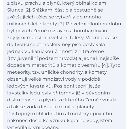
z disku prachu a plynů, který obíhal kolem
Slunce [2]. Srážkami částic a postupně se
zvětšujících těles se vytvořily po mnoha
milionech let planety [3]. Po velmi dlouhou dobu
byl povrch Země roztaven a bombardován
zbylými menšími i většími tělesy. Vodní pára se
do tvořící se atmosféry nejspíše dostávala
jednak vulkanickou činností z nitra Země
(tzv. juvenilní podzemní voda) a jednak nejspíše
dopadem meteoritů a komet z vesmíru [4]. Tyto
meteority, tzv. uhličité chondrity, a komety
obsahují velké množství vody v podobě
ledových krystalků. Poslední teorií je, že
krystalky ledu byly přítomny již v původním
disku prachu a plynů, ze kterého Země vznikla,
a tak se voda dostala do nitra planety.
Postupným chladnutím atmosféry i povrchu
nakonec došlo ke vzniku kapalné vody, která
vytvořila první oceány.