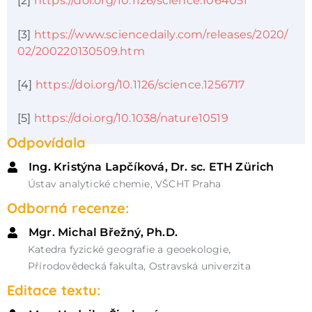
[2]
https://doi.org/10.1126/science.1064051
[3]
https://www.sciencedaily.com/releases/2020/
02/200220130509.htm
[4]
https://doi.org/10.1126/science.1256717
[5]
https://doi.org/10.1038/nature10519
Odpovídala
Ing. Kristýna Lapčíková, Dr. sc. ETH Zürich
Ústav analytické chemie, VŠCHT Praha
Odborná recenze:
Mgr. Michal Břežný, Ph.D.
Katedra fyzické geografie a geoekologie,
Přírodovědecká fakulta, Ostravská univerzita
Editace textu: