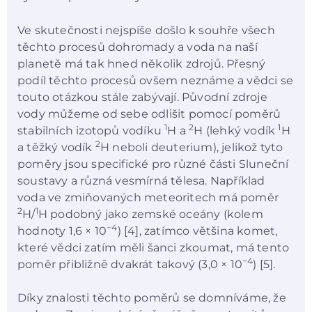
Ve skutečnosti nejspíše došlo k souhře všech
těchto procesů dohromady a voda na naší
planetě má tak hned několik zdrojů. Přesný
podíl těchto procesů ovšem neznáme a vědci se
touto otázkou stále zabývají. Původní zdroje
vody můžeme od sebe odlišit pomocí poměrů
1
2
1
stabilních izotopů vodíku
H a
H (lehký vodík
H
2
a těžký vodík
H neboli deuterium), jelikož tyto
poměry jsou specifické pro různé části Sluneční
soustavy a různá vesmírná tělesa. Například
voda ve zmiňovaných meteoritech má poměr
2
1
H/
H podobný jako zemské oceány (kolem
−4
hodnoty 1,6 × 10
) [4], zatímco většina komet,
které vědci zatím měli šanci zkoumat, má tento
−4
poměr přibližně dvakrát takový (3,0 × 10
) [5].
Díky znalosti těchto poměrů se domníváme, že