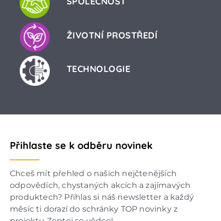
SPOLEČNOST
ŽIVOTNÍ PROSTŘEDÍ
TECHNOLOGIE
Přihlaste se k odběru novinek
Chceš mít přehled o našich nejčtenějších
odpovědích, chystaných akcích a zajímavých
produktech? Přihlas si náš newsletter a každý
měsíc ti dorazí do schránky TOP novinky z
projektu Zeptej se vědce!