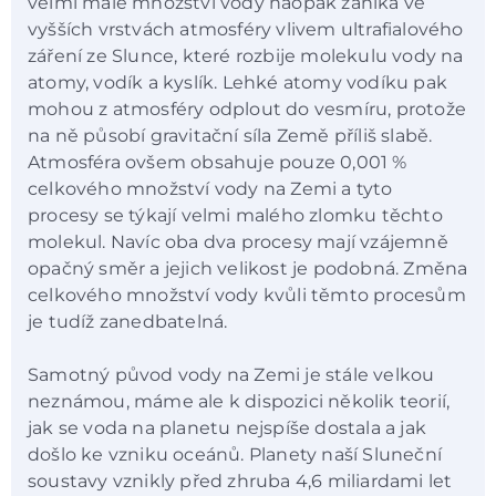
velmi malé množství vody naopak zaniká ve
vyšších vrstvách atmosféry vlivem ultrafialového
záření ze Slunce, které rozbije molekulu vody na
atomy, vodík a kyslík. Lehké atomy vodíku pak
mohou z atmosféry odplout do vesmíru, protože
na ně působí gravitační síla Země příliš slabě.
Atmosféra ovšem obsahuje pouze 0,001 %
celkového množství vody na Zemi a tyto
procesy se týkají velmi malého zlomku těchto
molekul. Navíc oba dva procesy mají vzájemně
opačný směr a jejich velikost je podobná. Změna
celkového množství vody kvůli těmto procesům
je tudíž zanedbatelná.
Samotný původ vody na Zemi je stále velkou
neznámou, máme ale k dispozici několik teorií,
jak se voda na planetu nejspíše dostala a jak
došlo ke vzniku oceánů. Planety naší Sluneční
soustavy vznikly před zhruba 4,6 miliardami let