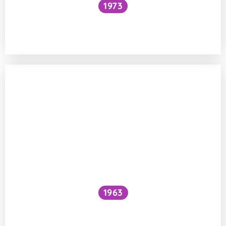
1973
Snížilo by vytažení všech lodí hladinu
oceánů?
1963
Proč je voda pod vodopádem studenější
než nad ním?