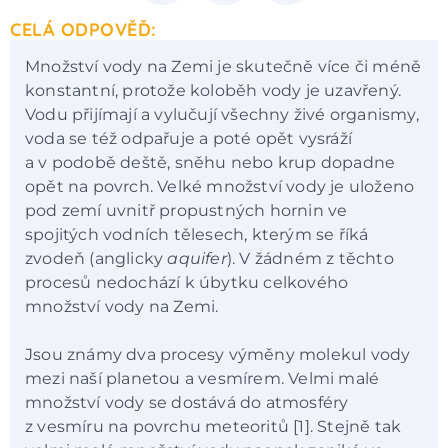
CELÁ ODPOVĚĎ:
Množství vody na Zemi je skutečně více či méně
konstantní, protože koloběh vody je uzavřený.
Vodu přijímají a vylučují všechny živé organismy,
voda se též odpařuje a poté opět vysráží
a v podobě deště, sněhu nebo krup dopadne
opět na povrch. Velké množství vody je uloženo
pod zemí uvnitř propustných hornin ve
spojitých vodních tělesech, kterým se říká
zvodeň (anglicky
aquifer
). V žádném z těchto
procesů nedochází k úbytku celkového
množství vody na Zemi.
Jsou známy dva procesy výměny molekul vody
mezi naší planetou a vesmírem. Velmi malé
množství vody se dostává do atmosféry
z vesmíru na povrchu meteoritů [1]. Stejně tak