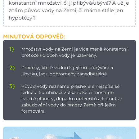
konstantní množství, či jí přibývá/ubývá? A už je
znám původ vody na Zemi, či máme stále jen
hypotézy?
MINUTOVÁ ODPOVĚĎ:
1)
Množství vody na Zemi je více méně konstantní,
protože koloběh vody je uzavřený.
2)
Procesy, které vedou k jejímu přibývání a
úbytku, jsou dohromady zanedbatelné.
3)
Původ vody neznáme přesně, ale nejspíše se
jedná o kombinaci vulkanické činnosti při
tvorbě planety, dopadu meteoritů a komet a
zabudování vody do hmoty Země při jejím
formování.