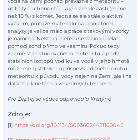
voda na Zemi pochází převážně z meteoritů –
uhličitých chondritů – a jen z malé části (méně
než 10 %) z komet. Jedná se ale stále o aktivní
výzkum, protože materiálu na laboratorní
analýzy je velice málo a práce s takovými vzorky
je náročná. Některá měření se začínají dělat
pomocí sond přímo ve vesmíru. Pokud tedy
známe stáří studovaného meteoritu a podíl
stabilních izotopů vodíku ve vodě v jeho hmotě,
můžeme zjistit více o příspěvku daného druhu
meteoritu k původu vody nejen na Zemi, ale i na
dalších planetách a vesmírných tělesech.
Pro Zeptej se vědce odpovídala Kristýna
Zdroje:
[1]
https://doi.org/10.1134/S0036024421100046