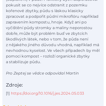
pokusit se co nejvíce odstranit z pozemku
kořenové zbytky, půdu s láskou klasicky
zpracovat a podpořit půdní mikroflóru například
zapravením kompostu, hnoje. Když ani po
vyčištění půdy stromky a maliny neporostou
dobře, může být problém buď ve zbytcích
škodlivých látek, nebo v tom, že půda není
z nějakého jiného důvodu vhodná, například má
nevhodnou kyselost. Ve všech případech by měl
pomoci kompost – rozloží organické zbytky
a stabilizuje půdu.
Pro Zeptej se vědce odpovídal Martin
Zdroje:
[1]
https://doi.org/10.1016/j.jes.2024.05.033