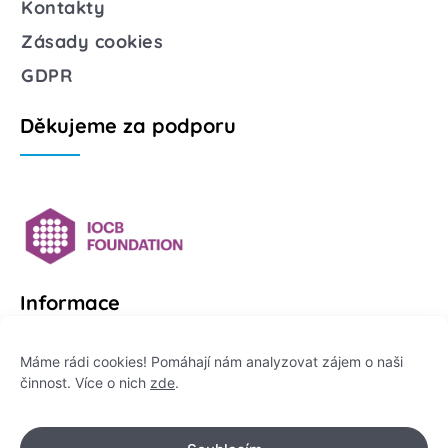
Kontakty
Zásady cookies
GDPR
Děkujeme za podporu
Informace
Platformu Zeptej se vědce provozuje:
Máme rádi cookies! Pomáhají nám analyzovat zájem o naši
činnost. Více o nich
zde
.
Institut pro komunikaci vědy, z. ú.
IČO: 178 47 389