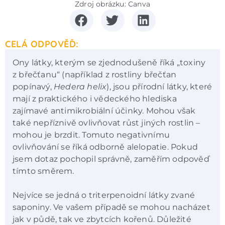
Zdroj obrázku: Canva
CELÁ ODPOVĚĎ:
Ony látky, kterým se zjednodušeně říká „toxiny
z břečťanu“ (například z rostliny břečťan
popínavý,
Hedera helix
), jsou přírodní látky, které
mají z praktického i vědeckého hlediska
zajímavé antimikrobiální účinky. Mohou však
také nepříznivě ovlivňovat růst jiných rostlin –
mohou je brzdit. Tomuto negativnímu
ovlivňování se říká odborně alelopatie. Pokud
jsem dotaz pochopil správně, zaměřím odpověď
tímto směrem.
Nejvíce se jedná o triterpenoidní látky zvané
saponiny. Ve vašem případě se mohou nacházet
jak v půdě, tak ve zbytcích kořenů. Důležité