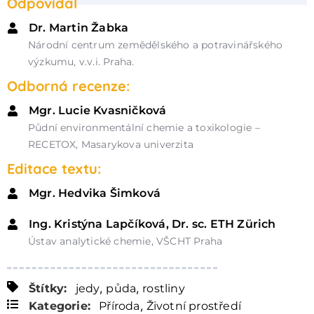
Odpovídal
Dr. Martin Žabka
Národní centrum zemědělského a potravinářského
výzkumu, v.v.i. Praha.
Odborná recenze:
Mgr. Lucie Kvasničková
Půdní environmentální chemie a toxikologie –
RECETOX, Masarykova univerzita
Editace textu:
Mgr. Hedvika Šimková
Ing. Kristýna Lapčíková, Dr. sc. ETH Zürich
Ústav analytické chemie, VŠCHT Praha
,
,
Štítky:
jedy
půda
rostliny
,
Kategorie:
Příroda
Životní prostředí