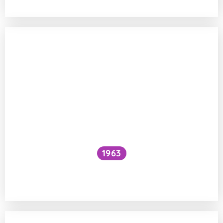
1963
Proč je voda pod vodopádem studenější
než nad ním?