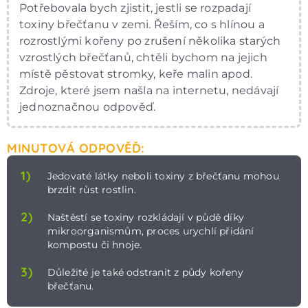
Potřebovala bych zjistit, jestli se rozpadají
toxiny břečťanu v zemi. Řeším, co s hlínou a
rozrostlými kořeny po zrušení několika starých
vzrostlých břečťanů, chtěli bychom na jejich
místě pěstovat stromky, keře malin apod.
Zdroje, které jsem našla na internetu, nedávají
jednoznačnou odpověď.
MINUTOVÁ ODPOVĚĎ:
1)
Jedovaté látky neboli toxiny z břečťanu mohou
brzdit růst rostlin.
2)
Naštěstí se toxiny rozkládají v půdě díky
mikroorganismům, proces urychlí přidání
kompostu či hnoje.
3)
Důležité je také odstranit z půdy kořeny
břečťanu.