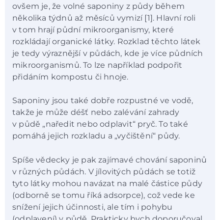
ovšem je, že volné saponiny z půdy během
několika týdnů až měsíců vymizí [1]. Hlavní roli
v tom hrají půdní mikroorganismy, které
rozkládají organické látky. Rozklad těchto látek
je tedy výraznější v půdách, kde je více půdních
mikroorganismů. To lze například podpořit
přidáním kompostu či hnoje.
Saponiny jsou také dobře rozpustné ve vodě,
takže je může déšť nebo zalévání zahrady
v půdě „naředit nebo odplavit“ pryč. To také
pomáhá jejich rozkladu a „vyčištění“ půdy.
Spíše vědecky je pak zajímavé chování saponinů
v různých půdách. V jílovitých půdách se totiž
tyto látky mohou navázat na malé částice půdy
(odborně se tomu říká adsorpce), což vede ke
snížení jejich účinnosti, ale tím i pohybu
(odplavení) v půdě. Prakticky bych doporučoval