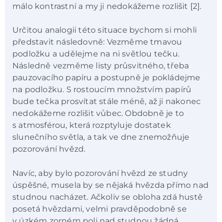
málo kontrastní a my ji nedokážeme rozlišit [2].
Určitou analogii této situace bychom si mohli
představit následovně: Vezměme tmavou
podložku a udělejme na ni světlou tečku.
Následně vezměme listy průsvitného, třeba
pauzovacího papíru a postupně je pokládejme
na podložku. S rostoucím množstvím papírů
bude tečka prosvítat stále méně, až ji nakonec
nedokážeme rozlišit vůbec. Obdobně je to
s atmosférou, která rozptyluje dostatek
slunečního světla, a tak ve dne znemožňuje
pozorování hvězd.
Navíc, aby bylo pozorování hvězd ze studny
úspěšné, musela by se nějaká hvězda přímo nad
studnou nacházet. Ačkoliv se obloha zdá hustě
posetá hvězdami, velmi pravděpodobně se
v úzkém zorném poli nad studnou žádná