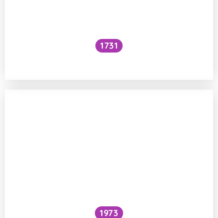
1731
Voní mraky?
1973