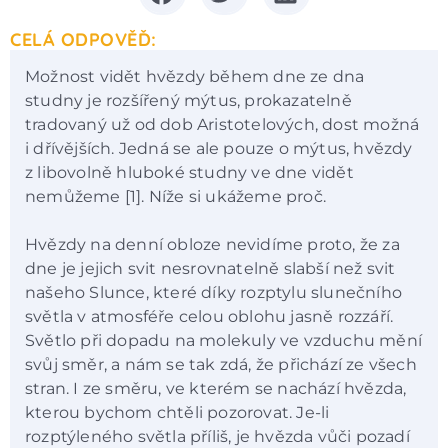
CELÁ ODPOVĚĎ:
Možnost vidět hvězdy během dne ze dna
studny je rozšířený mýtus, prokazatelně
tradovaný už od dob Aristotelových, dost možná
i dřívějších. Jedná se ale pouze o mýtus, hvězdy
z libovolně hluboké studny ve dne vidět
nemůžeme [1]. Níže si ukážeme proč.
Hvězdy na denní obloze nevidíme proto, že za
dne je jejich svit nesrovnatelně slabší než svit
našeho Slunce, které díky rozptylu slunečního
světla v atmosféře celou oblohu jasně rozzáří.
Světlo při dopadu na molekuly ve vzduchu mění
svůj směr, a nám se tak zdá, že přichází ze všech
stran. I ze směru, ve kterém se nachází hvězda,
kterou bychom chtěli pozorovat. Je-li
rozptýleného světla příliš, je hvězda vůči pozadí