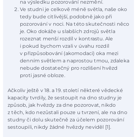
na výsledku pozorování nezmění.
Ve studni je celkově méně světla, naše oko
tedy bude citlivější, podobně jako při
pozorování v noci. Na této skutečnosti něco
je. Oko dokáže u slabších zdrojů světla
rozeznat menší rozdíl v kontrastu. Ale
i pokud bychom vzali v úvahu rozdíl
v přizpůsobování (akomodaci) oka mezi
denním světlem a naprostou tmou, zdaleka
nebude dostatečný pro rozlišení hvězd
proti jasné obloze.
Ačkoliv ještě v 18. a 19. století některé vědecké
kapacity tvrdily, že sestoupit na dno studny je
způsob, jak hvězdy za dne pozorovat, nikdo
z těch, kdo nezůstali pouze u tvrzení, ale na dno
studny či dolu skutečně za účelem pozorování
sestoupili, nikdy žádné hvězdy neviděl [1].