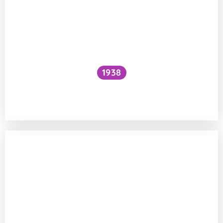
1938
Funguje šlehání sněhu z bílků na jiném
principu než šlehačka?