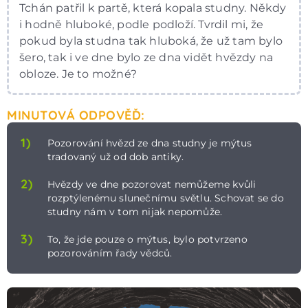
Tchán patřil k partě, která kopala studny. Někdy
i hodně hluboké, podle podloží. Tvrdil mi, že
pokud byla studna tak hluboká, že už tam bylo
šero, tak i ve dne bylo ze dna vidět hvězdy na
obloze. Je to možné?
MINUTOVÁ ODPOVĚĎ:
1)
Pozorování hvězd ze dna studny je mýtus
tradovaný už od dob antiky.
2)
Hvězdy ve dne pozorovat nemůžeme kvůli
rozptýlenému slunečnímu světlu. Schovat se do
studny nám v tom nijak nepomůže.
3)
To, že jde pouze o mýtus, bylo potvrzeno
pozorováním řady vědců.