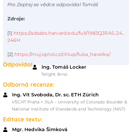
Pro Zeptej se vědce odpovídal Tomáš
Zdroje:
[1]
https://adsabs.harvard.edu/full/1983QJRAS..24..
246H
[2]
https://muj.optol.cz/chlup/fuka_havelka/
Odpovídal
Ing. Tomáš Locker
Telight Brno
Odborná recenze:
Ing. Vít Svoboda, Dr. sc. ETH Zürich
VŠCHT Praha + JILA – University of Colorado Boulder &
National Institute of Standards and Technology (NIST)
Editace textu:
Mgr. Hedvika Šimková