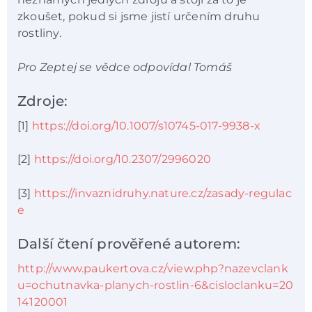
zkoušet, pokud si jsme jistí určením druhu
rostliny.
Pro Zeptej se vědce odpovídal Tomáš
Zdroje:
[1]
https://doi.org/10.1007/s10745-017-9938-x
[2]
https://doi.org/10.2307/2996020
[3]
https://invaznidruhy.nature.cz/zasady-regulac
e
Další čtení prověřené autorem:
http://www.paukertova.cz/view.php?nazevclank
u=ochutnavka-planych-rostlin-6&cisloclanku=20
14120001