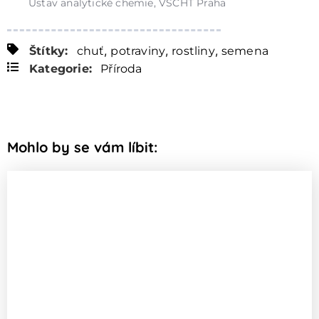
Ústav analytické chemie, VŠCHT Praha
,
,
,
Štítky:
chuť
potraviny
rostliny
semena
Kategorie:
Příroda
Mohlo by se vám líbit: