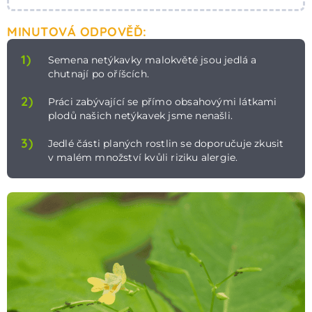
MINUTOVÁ ODPOVĚĎ:
1)
Semena netýkavky malokvěté jsou jedlá a
chutnají po oříšcích.
2)
Práci zabývající se přímo obsahovými látkami
plodů našich netýkavek jsme nenašli.
3)
Jedlé části planých rostlin se doporučuje zkusit
v malém množství kvůli riziku alergie.