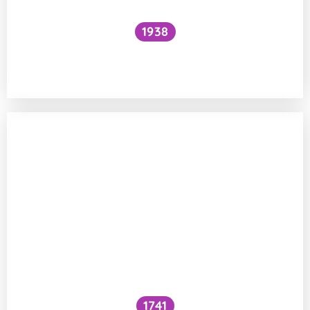
1938
Funguje šlehání sněhu z bílků na jiném
principu než šlehačka?
1741