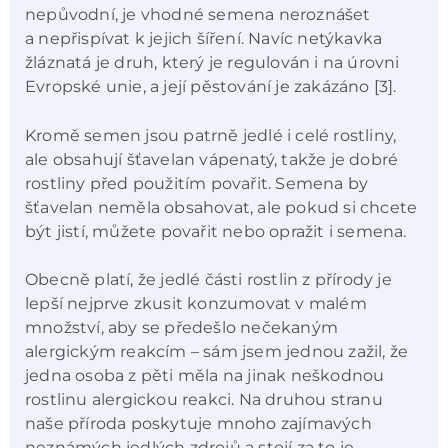
nepůvodní, je vhodné semena neroznášet
a nepřispívat k jejich šíření. Navíc netýkavka
žláznatá je druh, který je regulován i na úrovni
Evropské unie, a její pěstování je zakázáno [3].
Kromě semen jsou patrně jedlé i celé rostliny,
ale obsahují šťavelan vápenatý, takže je dobré
rostliny před použitím povařit. Semena by
šťavelan neměla obsahovat, ale pokud si chcete
být jistí, můžete povařit nebo opražit i semena.
Obecně platí, že jedlé části rostlin z přírody je
lepší nejprve zkusit konzumovat v malém
množství, aby se předešlo nečekaným
alergickým reakcím – sám jsem jednou zažil, že
jedna osoba z pěti měla na jinak neškodnou
rostlinu alergickou reakci. Na druhou stranu
naše příroda poskytuje mnoho zajímavých
neznámých jedlých zdrojů a stojí za to je