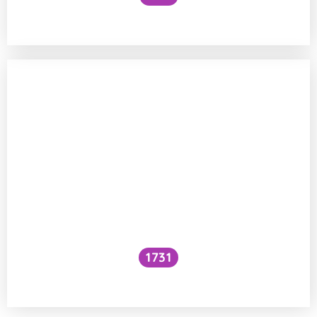
Co je to cefalický inzulínový reflex?
1731
Voní mraky?