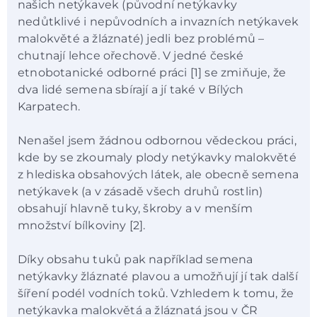
našich netýkavek (původní netýkavky
nedůtklivé i nepůvodních a invazních netýkavek
malokvěté a žláznaté) jedli bez problémů –
chutnají lehce ořechově. V jedné české
etnobotanické odborné práci [1] se zmiňuje, že
dva lidé semena sbírají a jí také v Bílých
Karpatech.
Nenašel jsem žádnou odbornou vědeckou práci,
kde by se zkoumaly plody netýkavky malokvěté
z hlediska obsahových látek, ale obecně semena
netýkavek (a v zásadě všech druhů rostlin)
obsahují hlavně tuky, škroby a v menším
množství bílkoviny [2].
Díky obsahu tuků pak například semena
netýkavky žláznaté plavou a umožňují jí tak další
šíření podél vodních toků. Vzhledem k tomu, že
netýkavka malokvětá a žláznatá jsou v ČR