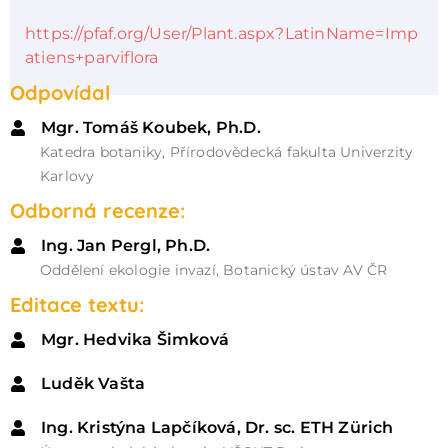
https://pfaf.org/User/Plant.aspx?LatinName=Imp
atiens+parviflora
Odpovídal
Mgr. Tomáš Koubek, Ph.D.
Katedra botaniky, Přírodovědecká fakulta Univerzity
Karlovy
Odborná recenze:
Ing. Jan Pergl, Ph.D.
Oddělení ekologie invazí, Botanický ústav AV ČR
Editace textu:
Mgr. Hedvika Šimková
Luděk Vašta
Ing. Kristýna Lapčíková, Dr. sc. ETH Zürich