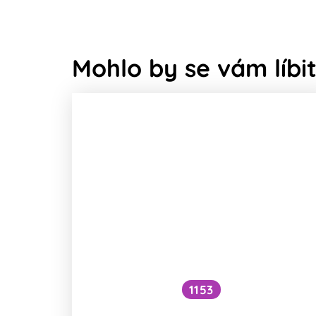
Mohlo by se vám líbit
1153
Musí sportovci jíst maso?