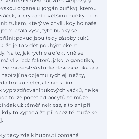
bo tvoří ledvinové pouzdro. Adipocyty
ovskou organelu (orgán buňky), kterou
váček, který zabírá většinu buňky. Tato
t tukem, který ve chvíli, kdy ho naše
ak jsem psala výše, tyto buňky se
břišní; pokud jsou tedy zásoby tuků
k, že je to vidět pouhým okem,
y. Na to, jak rychle a efektivně se
má vliv řada faktorů, jako je genetika,
]. Velmi čerstvá studie dokonce ukázala,
nabírají na objemu rychleji než ty,
da trošku nefér, ale nic s tím
k vyprazdňování tukových váčků, ne ke
dá to, že počet adipocytů se může
i však už téměř neklesá, a to ani při
í, kdy to vypadá, že při obezitě může ke
].
zky, tedy zda k hubnutí pomáhá