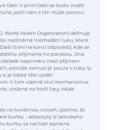
ě části. V první části se budu snažit
ruhé, jestli nám s tím může pomoci
, World Health Organization) definuje
ebo nadměrné hromadění tuku, které
 Další čtení na konci odpovědi). Kde se
aždého: přijmeme ho potravou. Jiná
 na základě nepoměru mezi příjmem
iích, protože nemusí jít pouze o tuky; ty
si je lidské tělo vyrábí
ovin. V tom vlastně tkví mechanismus
ie, uložené na horší časy, nějak
dy na buněčnou úroveň, zjistíme, že
ané buňky – adipocyty (z latinského
yto buňky se nachází zejména