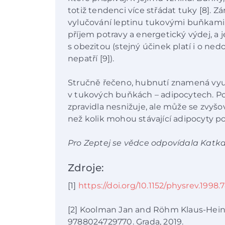
totiž tendenci více střádat tuky [8]. 
vylučování leptinu tukovými buňkami.
příjem potravy a energetický výdej, a 
s obezitou (stejný účinek platí i o ne
nepatří [9]).
Stručně řečeno, hubnutí znamená vyu
v tukových buňkách – adipocytech. P
zpravidla nesnižuje, ale může se zvyšov
než kolik mohou stávající adipocyty p
Pro Zeptej se vědce odpovídala Katk
Zdroje:
[1]
https://doi.org/10.1152/physrev.1998.
[2] Koolman Jan and Röhm Klaus-Hein
9788024729770. Grada, 2019.