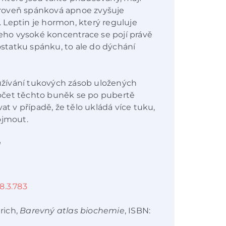
Zároveň spánková apnoe zvyšuje
 Leptin je hormon, který reguluje
jeho vysoké koncentrace se pojí právě
dostatku spánku, to ale do dýchání
žívání tukových zásob uložených
očet těchto buněk se po pubertě
at v případě, že tělo ukládá více tuku,
ojmout.
a
78.3.783
rich,
Barevný atlas biochemie
, ISBN: