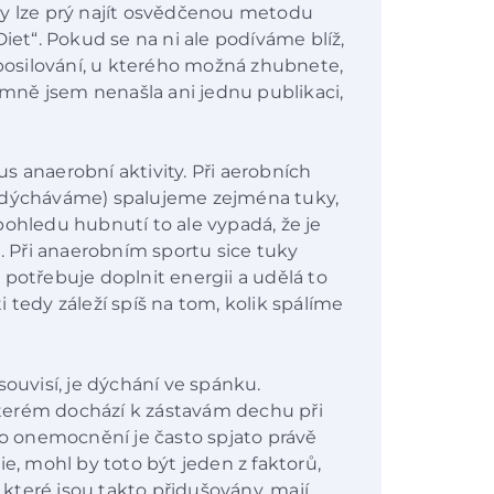
ny lze prý najít osvědčenou metodu
iet“. Pokud se na ni ale podíváme blíž,
 posilování, u kterého možná zhubnete,
ně jsem nenašla ani jednu publikaci,
s anaerobní aktivity. Při aerobních
nezadýcháváme) spalujeme zejména tuky,
pohledu hubnutí to ale vypadá, že je
e. Při anaerobním sportu sice tuky
 potřebuje doplnit energii a udělá to
 tedy záleží spíš na tom, kolik spálíme
souvisí, je dýchání ve spánku.
terém dochází k zástavám dechu při
to onemocnění je často spjato právě
ie, mohl by toto být jeden z faktorů,
, které jsou takto přidušovány, mají