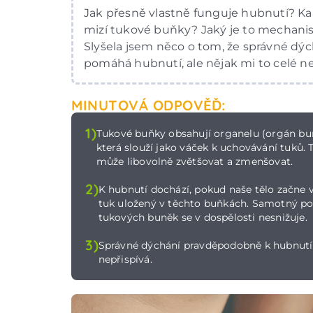
Jak přesně vlastně funguje hubnutí? Ka
mizí tukové buňky? Jaký je to mechan
Slyšela jsem něco o tom, že správné dýc
pomáhá hubnutí, ale nějak mi to celé n
MINUTOVÁ ODPOVĚĎ:
1)
Tukové buňky obsahují organelu (orgán bu
která slouží jako váček k uchovávání tuků. 
může libovolně zvětšovat a zmenšovat.
2)
K hubnutí dochází, pokud naše tělo začne 
tuk uložený v těchto buňkách. Samotný p
tukových buněk se v dospělosti nesnižuje.
3)
Správné dýchání pravděpodobně k hubnutí
nepřispívá.