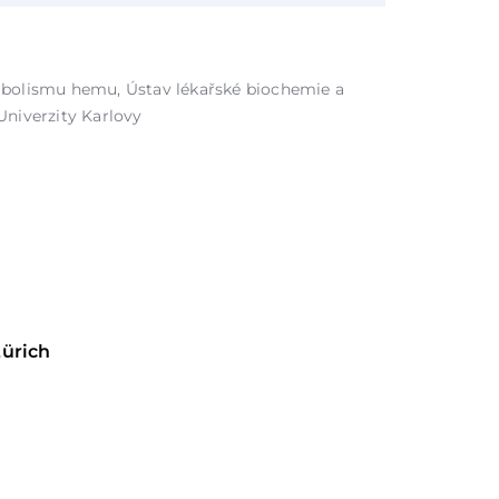
abolismu hemu, Ústav lékařské biochemie a
 Univerzity Karlovy
Zürich