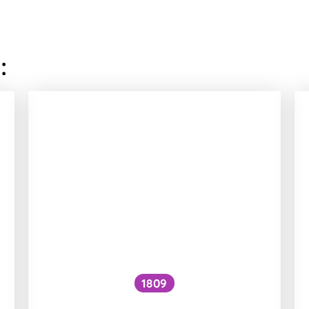
:
1809
Jak zvýšit VO₂ max?