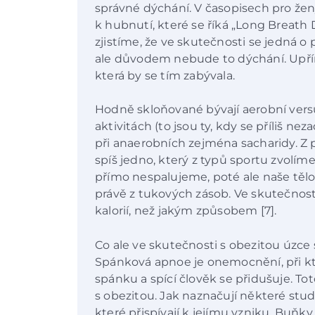
správné dýchání. V časopisech pro že
k hubnutí, které se říká „Long Breath D
zjistíme, že ve skutečnosti se jedná o
ale důvodem nebude to dýchání. Upřím
která by se tím zabývala.
Hodně skloňované bývají aerobní versu
aktivitách (to jsou ty, kdy se příliš 
při anaerobních zejména sacharidy. Z 
spíš jedno, který z typů sportu zvolím
přímo nespalujeme, poté ale naše tělo
právě z tukových zásob. Ve skutečnosti
kalorií, než jakým způsobem [7].
Co ale ve skutečnosti s obezitou úzce 
Spánková apnoe je onemocnění, při k
spánku a spící člověk se přidušuje. To
s obezitou. Jak naznačují některé stud
které přispívají k jejímu vzniku. Buňky