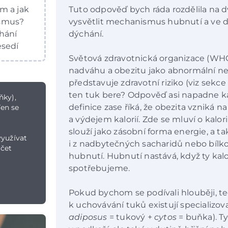
m a jak
Tuto odpověď bych ráda rozdělila na dv
ismus?
vysvětlit mechanismus hubnutí a ve d
hání
dýchání.
esedí
Světová zdravotnická organizace (WHO
nadváhu a obezitu jako abnormální n
představuje zdravotní riziko (viz sekce
ten tuk bere? Odpověď asi napadne k
ňky),
definice zase říká, že obezita vzniká
Ten se
a výdejem kalorií. Zde se mluví o kalor
slouží jako zásobní forma energie, a tak 
využívat
i z nadbytečných sacharidů nebo bílk
očet
hubnutí. Hubnutí nastává, když ty kalor
spotřebujeme.
Pokud bychom se podívali hlouběji, te
k uchovávání tuků existují specializov
adiposus
= tukový +
cytos
= buňka). T