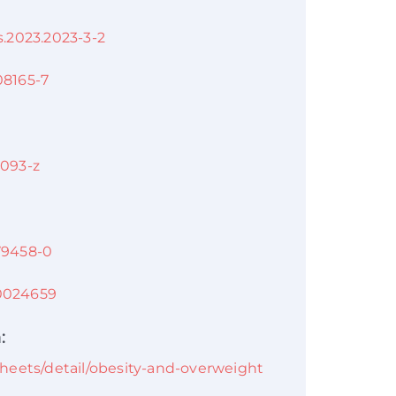
s.2023.2023-3-2
08165-7
0093-z
-79458-0
10024659
:
heets/detail/obesity-and-overweight