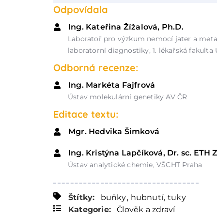
Odpovídala
Ing. Kateřina Žížalová, Ph.D.
Laboratoř pro výzkum nemocí jater a met
laboratorní diagnostiky, 1. lékařská fakulta
Odborná recenze:
Ing. Markéta Fajfrová
Ústav molekulární genetiky AV ČR
Editace textu:
Mgr. Hedvika Šimková
Ing. Kristýna Lapčíková, Dr. sc. ETH 
Ústav analytické chemie, VŠCHT Praha
,
,
Štítky:
buňky
hubnutí
tuky
Kategorie:
Člověk a zdraví