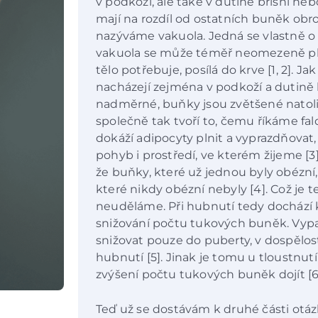
v podkoží, ale také v dutině břišní ne
mají na rozdíl od ostatních buněk obr
nazýváme vakuola. Jedná se vlastně o 
vakuola se může téměř neomezeně plni
tělo potřebuje, posílá do krve [1, 2]. J
nacházejí zejména v podkoží a dutině 
nadměrné, buňky jsou zvětšené natoli
společně tak tvoří to, čemu říkáme fald
dokáží adipocyty plnit a vyprazdňovat, 
pohyb i prostředí, ve kterém žijeme [3
že buňky, které už jednou byly obézní, 
které nikdy obézní nebyly [4]. Což je te
neuděláme. Při hubnutí tedy dochází 
snižování počtu tukových buněk. Vypa
snižovat pouze do puberty, v dospělost
hubnutí [5]. Jinak je tomu u tloustnut
zvýšení počtu tukových buněk dojít [6
Teď už se dostávám k druhé části otá