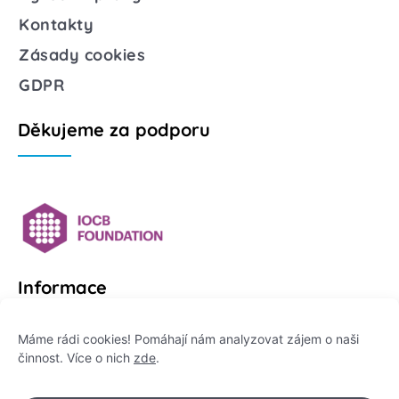
Kontakty
Zásady cookies
GDPR
Děkujeme za podporu
Informace
Platformu Zeptej se vědce provozuje:
Máme rádi cookies! Pomáhají nám analyzovat zájem o naši
činnost. Více o nich
zde
.
Institut pro komunikaci vědy, z. ú.