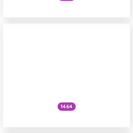
Kam mizí tukové buňky?
1464
Přístroj horské slunce a bezpečnost