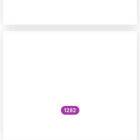
Jakou roli mají bílkoviny při buněčném
dělení?
1282
Jak nádorové buňky získávají energii bez
kyslíku?