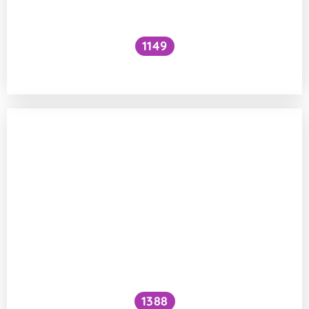
1149
Je možná změna krevní skupiny?
1388