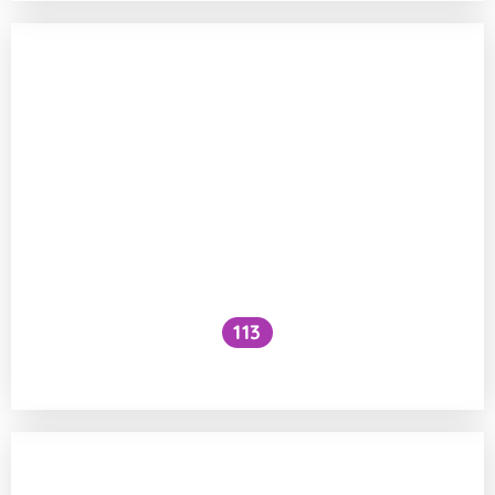
113
Ako prebieha amitóza?