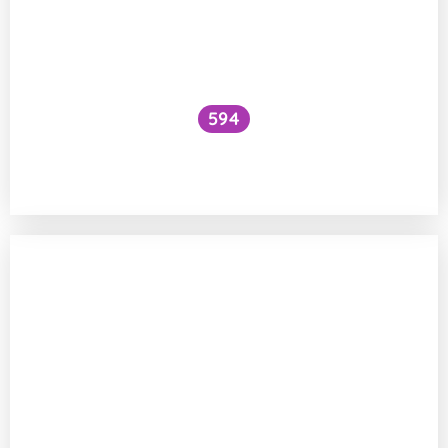
594
Existuje hypotéza o interakci ribozomů
se signálními drahami?