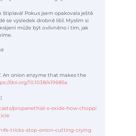
nak štiplavá! Pokus jsem opakovala ještě
é se výsledek drobně lišil. Myslím si
 krájení může být ovlivněno i tím, jak
upíme.
ea
.
An onion enzyme that makes the
ps://doi.org/10.1038/419685a
:
asts/propanethial-s-oxide-how-choppi
icle
nife-tricks-stop-onion-cutting-crying