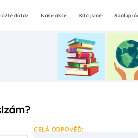
ložte dotaz
Naše akce
Kdo jsme
Spoluprá
 slzám?
CELÁ ODPOVĚĎ: