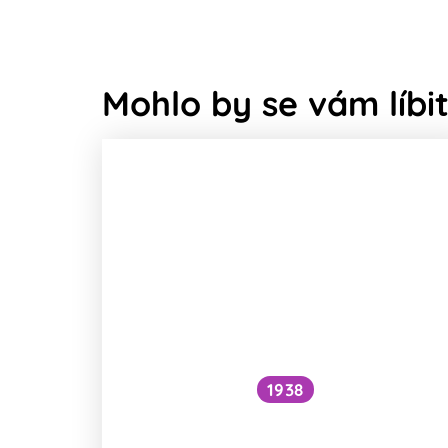
Mohlo by se vám líbit
1938
Funguje šlehání sněhu z bílků na
jiném principu než šlehačka?