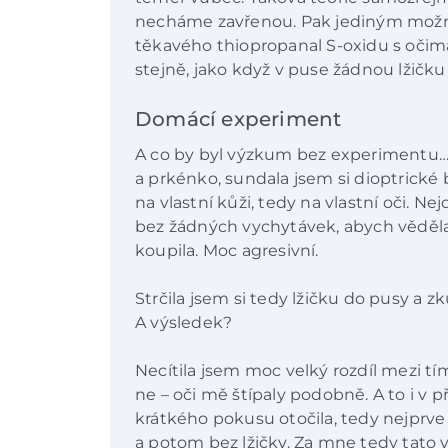
necháme zavřenou. Pak jediným možn
těkavého thiopropanal S-oxidu s očim
stejně, jako když v puse žádnou lžič
Domácí experiment
A co by byl výzkum bez experimentu… 
a prkénko, sundala jsem si dioptrické b
na vlastní kůži, tedy na vlastní oči. Nej
bez žádných vychytávek, abych věděla, 
koupila. Moc agresivní.
Strčila jsem si tedy lžičku do pusy a zku
A výsledek?
Necítila jsem moc velký rozdíl mezi tí
ne – oči mě štípaly podobně. A to i v 
krátkého pokusu otočila, tedy nejprve 
a potom bez lžičky. Za mne tedy tato