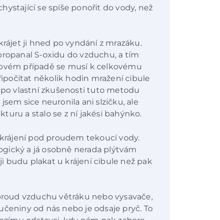
ystající se spíše ponořit do vody, než
krájet ji hned po vyndání z mrazáku.
propanal S-oxidu do vzduchu, a tím
akovém případě se musí k celkovému
počítat několik hodin mražení cibule
e po vlastní zkušenosti tuto metodu
jsem sice neuronila ani slzičku, ale
ukturu a stalo se z ní jakési bahýnko.
rájení pod proudem tekoucí vody.
ogický a já osobně nerada plýtvám
ěji budu plakat u krájení cibule než pak
roud vzduchu větráku nebo vysavače,
učeniny od nás nebo je odsaje pryč. To