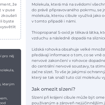
iment, že
Molekula, která má na svědomí všechny
t v puse
do právě připravovaného pokrmu, se j
 zkoušeli
molekula, kterou cibule využívá jako
li byste
v tomto případě i námi.
 vysvětlit
Thiopropanal S-oxid je těkavá látka, k
vzduchu a následně dopadá na sliznice,
Lidská rohovka obsahuje velké množst
předávají informace o tom, co se vně 
í pro něj
nervové zakončení v rohovce dopadne t
do centrální nervové soustavy, ta stim
molekula,
začne slzet. To vše je jakýmsi ochr
který se tak snaží tuto cizí molekulu vy
, kterým
Jak omezit slzení?
Slzení při krájení cibule může být o
okem,
 pod
používaným a zároveň nejúčinnějším je