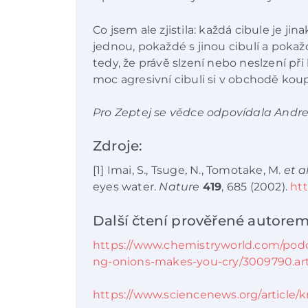
Co jsem ale zjistila: každá cibule je ji
jednou, pokaždé s jinou cibulí a pokažd
tedy, že právě slzení nebo neslzení při
moc agresivní cibuli si v obchodě ko
Pro Zeptej se vědce odpovídala Andr
Zdroje:
[1] Imai, S., Tsuge, N., Tomotake, M.
et al
eyes water.
Nature
419
, 685 (2002).
htt
Další čtení prověřené autorem
https://www.chemistryworld.com/podc
ng-onions-makes-you-cry/3009790.art
https://www.sciencenews.org/article/k