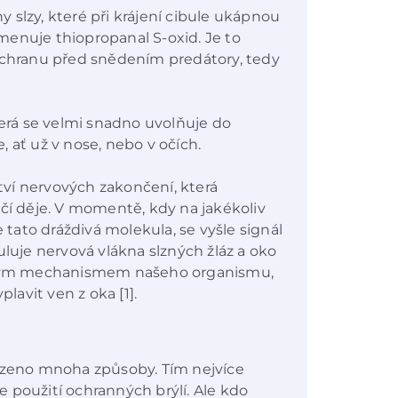
 slzy, které při krájení cibule ukápnou
menuje thiopropanal S-oxid. Je to
 ochranu před snědením predátory, tedy
terá se velmi snadno uvolňuje do
 ať už v nose, nebo v očích.
ví nervových zakončení, která
očí děje. V momentě, kdy na jakékoliv
ato dráždivá molekula, se vyšle signál
uluje nervová vlákna slzných žláz a oko
anným mechanismem našeho organismu,
plavit ven z oka [1].
mezeno mnoha způsoby. Tím nejvíce
 použití ochranných brýlí. Ale kdo