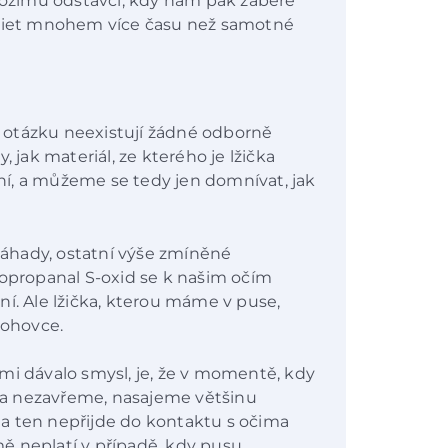
ozímu odstavci, kdy nám pak zabere
priet mnohem více času než samotné
to otázku neexistují žádné odborně
, jak materiál, ze kterého je lžička
jení, a můžeme se tedy jen domnívat, jak
 záhady, ostatní výše zmíněné
iopropanal S-oxid se k našim očím
ní. Ale lžička, kterou máme v puse,
rohovce.
mi dávalo smysl, je, že v momentě, kdy
cela nezavřeme, nasajeme většinu
a ten nepřijde do kontaktu s očima
ě neplatí v případě, kdy pusu