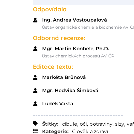
Odpovídala
Ing. Andrea Vostoupalová
Ústav organické chemie a biochemie AV Č
Odborná recenze:
Mgr. Martin Konhefr, Ph.D.
Ústav chemických procesů AV ČR
Editace textu:
Markéta Brůnová
Mgr. Hedvika Šimková
Luděk Vašta
,
,
,
,
Štítky:
cibule
oči
potraviny
slzy
va
Kategorie:
Člověk a zdraví