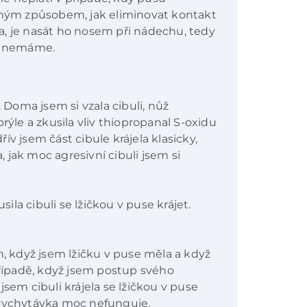
ým způsobem, jak eliminovat kontakt
a, je nasát ho nosem při nádechu, tedy
ku nemáme.
Doma jsem si vzala cibuli, nůž
rýle a zkusila vliv thiopropanal S-oxidu
dřív jsem část cibule krájela klasicky,
jak moc agresivní cibuli jsem si
sila cibuli se lžičkou v puse krájet.
m, když jsem lžičku v puse měla a když
případě, když jsem postup svého
jsem cibuli krájela se lžičkou v puse
 vychytávka moc nefunguje.