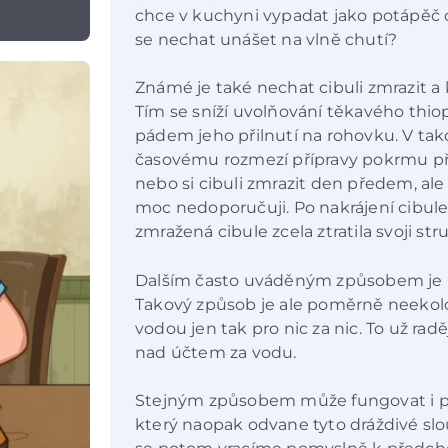
chce v kuchyni vypadat jako potápěč ch
se nechat unášet na vlně chutí?
Známé je také nechat cibuli zmrazit a 
Tím se sníží uvolňování těkavého thio
pádem jeho přilnutí na rohovku. V t
časovému rozmezí přípravy pokrmu při
nebo si cibuli zmrazit den předem, al
moc nedoporučuji. Po nakrájení cibule 
zmražená cibule zcela ztratila svoji str
Dalším často uváděným způsobem je k
Takový způsob je ale poměrně neekol
vodou jen tak pro nic za nic. To už rad
nad účtem za vodu.
Stejným způsobem může fungovat i p
který naopak odvane tyto dráždivé slo