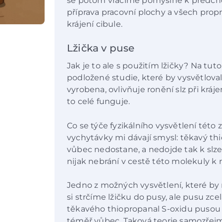
se potom vracíme pomyslně k předch
příprava pracovní plochy a všech pro
krájení cibule.
Lžička v puse
Jak je to ale s použitím lžičky? Na tu
podložené studie, které by vysvětlovaly
vyrobena, ovlivňuje ronění slz při krá
to celé funguje.
Co se týče fyzikálního vysvětlení této
vychytávky mi dávají smysl: těkavý th
vůbec nedostane, a nedojde tak k slze
nijak nebrání v cestě této molekuly k 
Jedno z možných vysvětlení, které by 
si strčíme lžičku do pusy, ale pusu z
těkavého thiopropanal S-oxidu pusou 
téměř vůbec. Taková teorie samozřejm