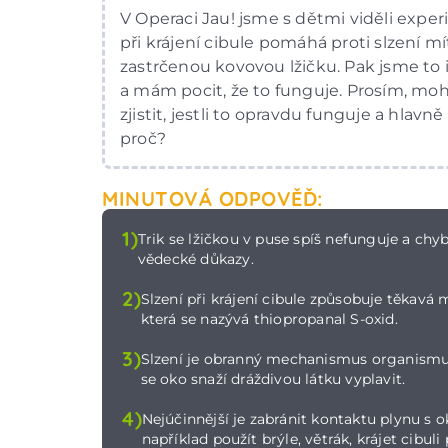
V Operaci Jau! jsme s dětmi viděli exper
při krájení cibule pomáhá proti slzení mí
zastrčenou kovovou lžičku. Pak jsme to i
a mám pocit, že to funguje. Prosím, moh
zjistit, jestli to opravdu funguje a hlavně
proč?
MINUTOVÁ ODPOVĚĎ:
1)
Trik se lžičkou v puse spíš nefunguje a chyb
vědecké důkazy.
2)
Slzení při krájení cibule způsobuje těkavá 
která se nazývá thiopropanal S-oxid.
3)
Slzení je obranný mechanismus organismu
se oko snaží dráždivou látku vyplavit.
4)
Nejúčinnější je zabránit kontaktu plynu s 
například použít brýle, větrák, krájet cibuli