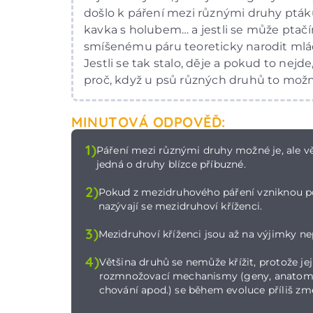
došlo k páření mezi různými druhy ptáků
kavka s holubem… a jestli se může ptač
smíšenému páru teoreticky narodit ml
Jestli se tak stalo, děje a pokud to nejde
proč, když u psů různých druhů to možn
MINUTOVÁ ODPOVĚĎ:
1)
Páření mezi různými druhy možné je, ale v
jedná o druhy blízce příbuzné.
2)
Pokud z mezidruhového páření vzniknou p
nazývají se mezidruhoví kříženci.
3)
Mezidruhoví kříženci jsou až na výjimky ne
4)
Většina druhů se nemůže křížit, protože jej
rozmnožovací mechanismy (geny, anatom
chování apod.) se během evoluce příliš změ