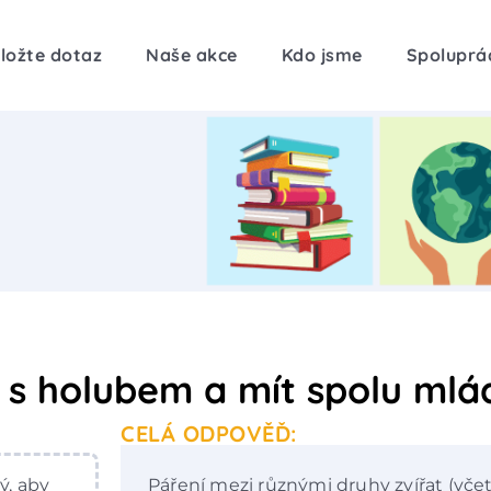
ložte dotaz
Naše akce
Kdo jsme
Spoluprá
 s holubem a mít spolu mlá
CELÁ ODPOVĚĎ:
ý, aby
Páření mezi různými druhy zvířat (vč