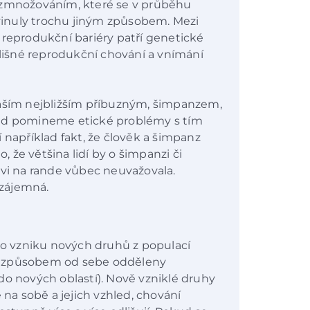
ozmnožováním, které se v průběhu
inuly trochu jiným způsobem. Mezi
 reprodukční bariéry patří genetické
dlišné reprodukční chování a vnímání
naším nejbližším příbuzným, šimpanzem,
kud pomineme etické problémy s tím
 například fakt, že člověk a šimpanz
že většina lidí by o šimpanzi či
ovi na rande vůbec neuvažovala.
vzájemná.
 po vzniku nových druhů z populací
m způsobem od sebe odděleny
do nových oblastí). Nově vzniklé druhy
 na sobě a jejich vzhled, chování