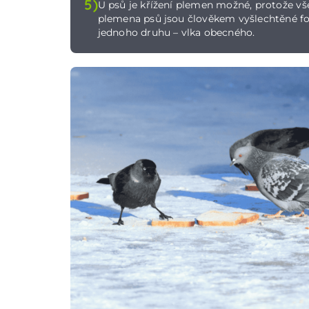
5)
U psů je křížení plemen možné, protože v
plemena psů jsou člověkem vyšlechtěné f
jednoho druhu – vlka obecného.