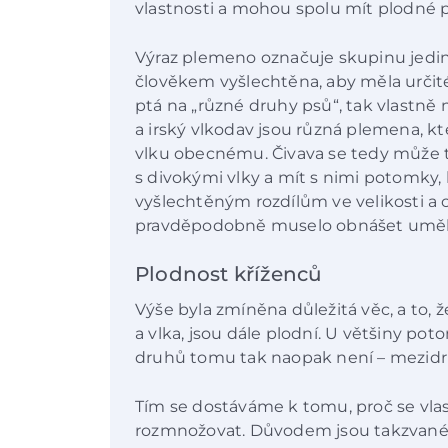
vlastnosti a mohou spolu mít plodné
Výraz plemeno označuje skupinu jedin
člověkem vyšlechtěna, aby měla určité 
ptá na „různé druhy psů“, tak vlastně
a irský vlkodav jsou různá plemena, kt
vlku obecnému. Čivava se tedy může teo
s divokými vlky a mít s nimi potomky, k
vyšlechtěným rozdílům ve velikosti a 
pravděpodobně muselo obnášet uměl
Plodnost kříženců
Výše byla zmíněna důležitá věc, a to, 
a vlka, jsou dále plodní. U většiny po
druhů tomu tak naopak není – mezidru
Tím se dostáváme k tomu, proč se vl
rozmnožovat. Důvodem jsou takzvané r