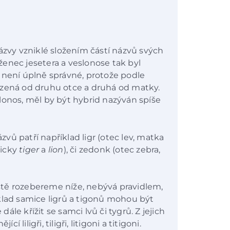
ázvy vzniklé složením částí názvů svých
enec jesetera a veslonose tak byl
 není úplně správné, protože podle
ozená od druhu otce a druhá od matky.
lonos, měl by být hybrid nazýván spíše
ů patří například ligr (otec lev, matka
licky
tiger
a
lion
), či zedonk (otec zebra,
ještě rozebereme níže, nebývá pravidlem,
klad samice ligrů a tigonů mohou být
le křížit se samci lvů či tygrů. Z jejich
í liligři, tiligři, litigoni a titigoni.