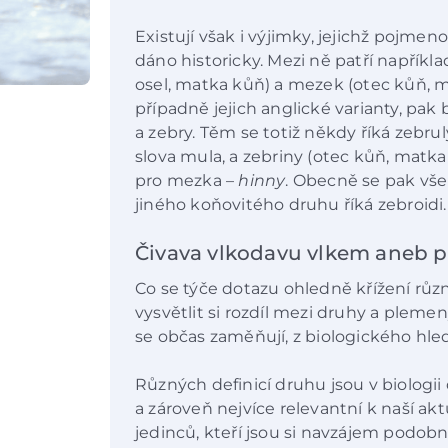
Existují však i výjimky, jejichž pojmeno
dáno historicky. Mezi ně patří napříkla
osel, matka kůň) a mezek (otec kůň, ma
případně jejich anglické varianty, pak 
a zebry. Těm se totiž někdy říká zebru
slova mula, a zebriny (otec kůň, matka
pro mezka –
hinny
. Obecně se pak vš
jiného koňovitého druhu říká zebroidi.
Čivava vlkodavu vlkem aneb 
Co se týče dotazu ohledně křížení různ
vysvětlit si rozdíl mezi druhy a pleme
se občas zaměňují, z biologického hle
Různých definicí druhu jsou v biologii 
a zároveň nejvíce relevantní k naší akt
jedinců, kteří jsou si navzájem podobní