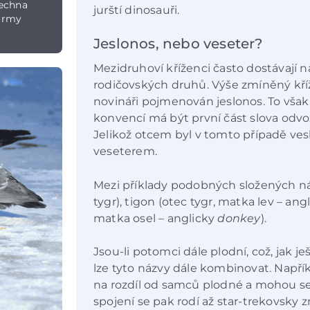
šechna
jurští dinosauři.
ormy
Jeslonos, nebo veseter?
Mezidruhoví kříženci často dostávají n
rodičovských druhů. Výše zmíněný kříž
novináři pojmenován jeslonos. To však
konvencí má být první část slova odv
Jelikož otcem byl v tomto případě ves
veseterem.
Mezi příklady podobných složených názv
tygr), tigon (otec tygr, matka lev – ang
matka osel – anglicky
donkey
).
Jsou-li potomci dále plodní, což, jak 
lze tyto názvy dále kombinovat. Napří
na rozdíl od samců plodné a mohou se dá
spojení se pak rodí až star-trekovsky znějíc