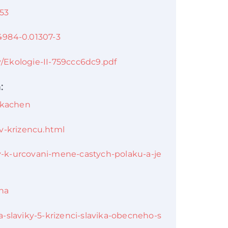
753
74984-0.01307-3
y/Ekologie-II-759ccc6dc9.pdf
:
a_kachen
ov-krizencu.html
-k-urcovani-mene-castych-polaku-a-je
1na
-slaviky-5-krizenci-slavika-obecneho-s