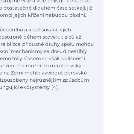
ostupně více a více odlišují. Pokud se
o dostatečně dlouhém čase setkají, již
mci jejich křížení nebudou plodní.
ůvodního a k odlišování jejich
ostupně během stovek, tisíců až
teré blízce příbuzné druhy spolu mohou
odukční mechanismy se dosud nestihly
znemožnily. Časem se však odlišnosti
křížení znemožní. To má obrovský
se na Zemi mohlo vyvinout obrovské
přizpůsobeny nejrůznějším způsobům
ungující ekosystémy [4].