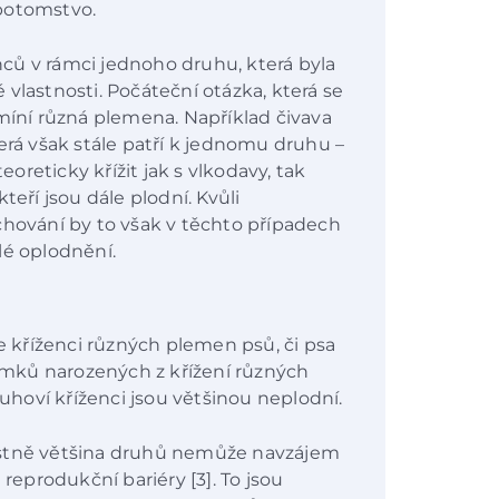
 potomstvo.
ců v rámci jednoho druhu, která byla
vlastnosti. Počáteční otázka, která se
 míní různá plemena. Například čivava
erá však stále patří k jednomu druhu –
reticky křížit jak s vlkodavy, tak
teří jsou dále plodní. Kvůli
chování by to však v těchto případech
é oplodnění.
že kříženci různých plemen psů, či psa
tomků narozených z křížení různých
hoví kříženci jsou většinou neplodní.
astně většina druhů nemůže navzájem
eprodukční bariéry [3]. To jsou