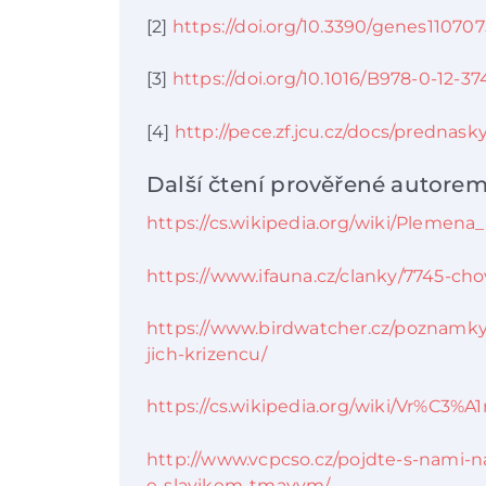
[2]
https://doi.org/10.3390/genes11070
[3]
https://doi.org/10.1016/B978-0-12-3
[4]
http://pece.zf.jcu.cz/docs/prednask
Další čtení prověřené autorem
https://cs.wikipedia.org/wiki/Plemen
https://www.ifauna.cz/clanky/7745-ch
https://www.birdwatcher.cz/poznamky
jich-krizencu/
https://cs.wikipedia.org/wiki/Vr%C3%A
http://www.vcpcso.cz/pojdte-s-nami-na
e-slavikem-tmavym/