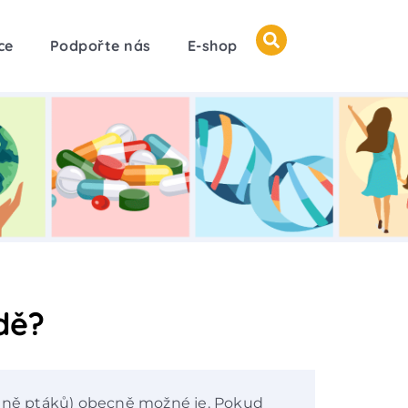
ce
Podpořte nás
E-shop
dě?
etně ptáků) obecně možné je. Pokud