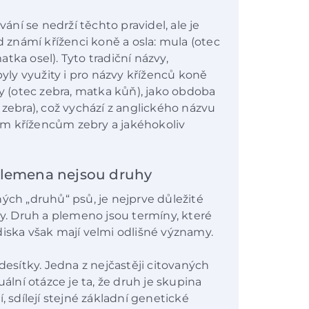
vání se nedrží těchto pravidel, ale je
d známí kříženci koně a osla: mula (otec
tka osel). Tyto tradiční názvy,
byly využity i pro názvy kříženců koně
ly (otec zebra, matka kůň), jako obdoba
 zebra), což vychází z anglického názvu
em křížencům zebry a jakéhokoliv
plemena nejsou druhy
ých „druhů“ psů, je nejprve důležité
ny. Druh a plemeno jsou termíny, které
diska však mají velmi odlišné významy.
desítky. Jedna z nejčastěji citovaných
uální otázce je ta, že druh je skupina
, sdílejí stejné základní genetické