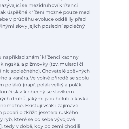
azývající se mezidruhoví kříženci
 však úspěšné křížení možné pouze mezi
sebe v průběhu evoluce oddělily před
inými slovy jejich poslední společný
u například známí kříženci kachny
ingská, a pižmovky (tzv. mulardi či
í nic společného). Chovatelé zpěvných
ho a kanára. Ve volné přírodě se spolu
en poláků (např. polák velký a polák
dou či slavík obecný se slavíkem
ných druhů, jakými jsou holub a kavka,
ě nemožné. Existují však i zajímavé
podařilo zkřížit jesetera ruského
y ryb, které se od sebe vývojově
2], tedy v době, kdy po zemi chodili