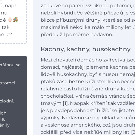
, např.
z takového páření vzniknou potomci, n
ímu
neboli hybridi. Ve většině případů je
ádě
blízce příbuznými druhy, které se od 
, tak
maximálně několika málo miliony let. J
é je?
předek žil poměrně nedávno.
Kachny, kachny, husokachny
Mezi chovateli domácího zvířectva jso
ětšinou se
domácí, nejčastěji plemene kachna pek
lidově husokachny, byť s husou nemaj
ptáků zase běžně kříží stehlíka obecné
otomci,
relativně často kříží různé druhy kach
chocholačka), vrána černá s vránou še
plodní.
tmavým [1]. Naopak křížení tak vzdále
je s pravděpodobností blížící se jistot
ich
výjimky. Nedávno se například vědcům 
ie,
a veslonose amerického, což jsou druh
nily.
oddělili před více než 184 miliony let [