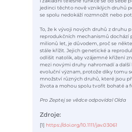
i základní tělesné funkce se od sebe p
jedinci těchto nově vzniklých druhů p
se spolu nedokáží rozmnožit nebo poto
To, že k vývoji nových druhů z druhu p
reprodukčních mechanismů dochází p
milionů let, je důvodem, proč se něk
stále křížit. Jejich genetické a repr
odlišit natolik, aby vzájemné křížení 
mezi novými druhy nahromadí a další 
evoluční význam, protože díky tomu 
množství různých druhů, které jsou 
života a mohou spolu tvořit bohaté a f
Pro Zeptej se vědce odpovídal Olda
Zdroje:
[1]
https://doi.org/10.1111/jav.03061