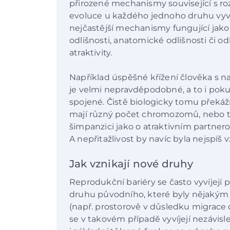
přirozené mechanismy související s r
evoluce u každého jednoho druhu vyv
nejčastější mechanismy fungující jako
odlišnosti, anatomické odlišnosti či o
atraktivity.
Například úspěšné křížení člověka s 
je velmi nepravděpodobné, a to i po
spojené. Čistě biologicky tomu překáží
mají různý počet chromozomů, nebo to, 
šimpanzici jako o atraktivním partner
A nepřitažlivost by navíc byla nejspíš 
Jak vznikají nové druhy
Reprodukční bariéry se často vyvíjejí
druhu původního, které byly nějaký
(např. prostorově v důsledku migrace 
se v takovém případě vyvíjejí nezávisle