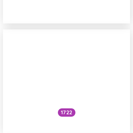
Kolik z ptačí řeči rozumíme, a kdy jí
porozumíme celé?
1722
Mohou mít ptáci jednovaječná dvojčata?