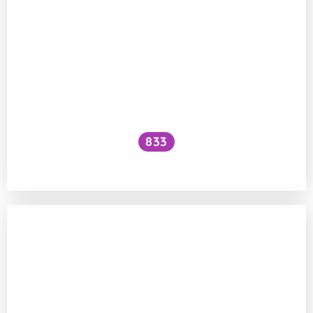
833
Hrozí nákaza z ptačích brk?