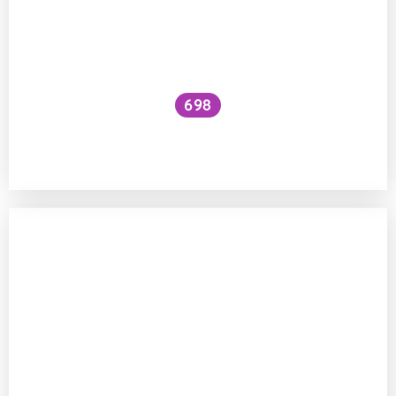
698
Jak a proč špaček napodobuje lidský
hlas?