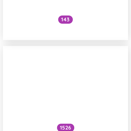
143
Tvoří zvířata stejnopohlavní páry?
1526