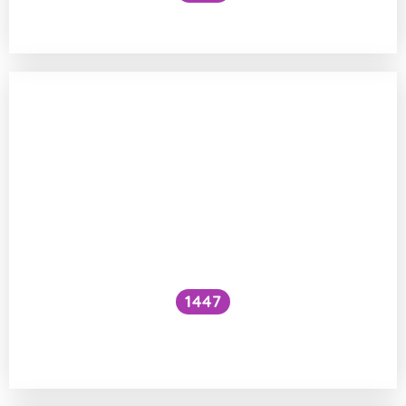
Lze předpovědět evoluci?
1447
Může se spářit kavka s holubem a mít
spolu mládě?