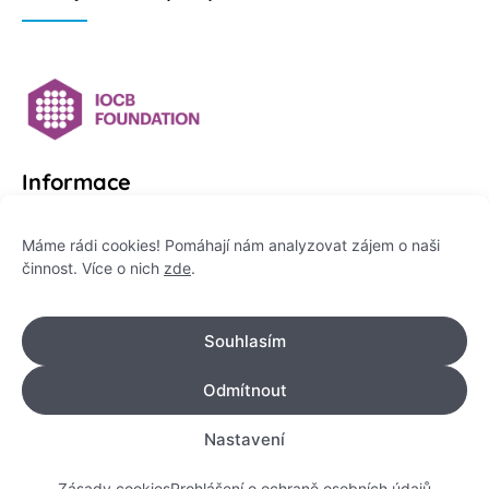
Informace
Platformu Zeptej se vědce provozuje:
Máme rádi cookies! Pomáhají nám analyzovat zájem o naši
činnost. Více o nich
zde
.
Institut pro komunikaci vědy, z. ú.
IČO: 178 47 389
Souhlasím
Flemingovo náměstí 542/2,
Dejvice, 160 00 Praha 6
Odmítnout
info@zeptejsevedce.cz
Nastavení
Zásady cookies
Prohlášení o ochraně osobních údajů