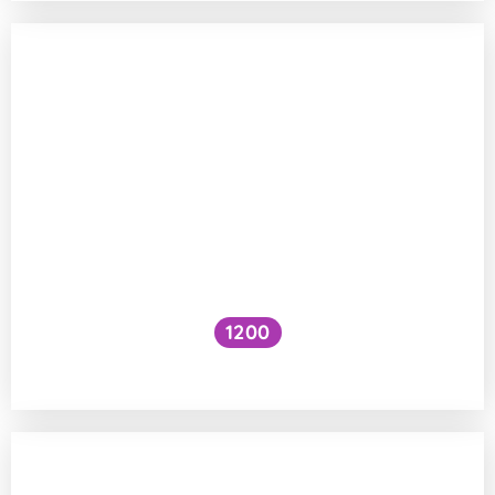
1200
Párují se ptáci „jiných národností“?