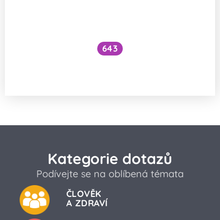
643
Proč kukačky neumějí snášet vejce do
vlastních hnízd?
Kategorie dotazů
Podívejte se na oblíbená témata
ČLOVĚK
A ZDRAVÍ