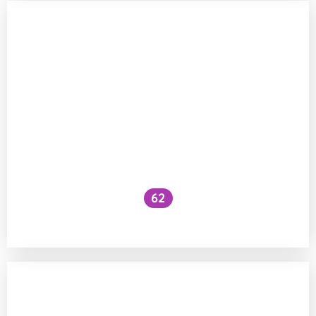
62
Proč mají dravci tak dobrý zrak?