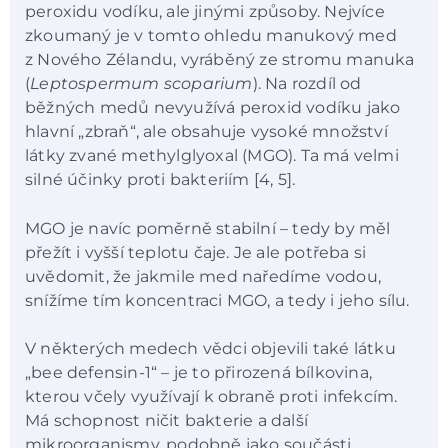
peroxidu vodíku, ale jinými způsoby. Nejvíce
zkoumaný je v tomto ohledu manukový med
z Nového Zélandu, vyráběný ze stromu manuka
(
Leptospermum scoparium
). Na rozdíl od
běžných medů nevyužívá peroxid vodíku jako
hlavní „zbraň“, ale obsahuje vysoké množství
látky zvané methylglyoxal (MGO). Ta má velmi
silné účinky proti bakteriím [4, 5].
MGO je navíc poměrně stabilní – tedy by měl
přežít i vyšší teplotu čaje. Je ale potřeba si
uvědomit, že jakmile med naředíme vodou,
snížíme tím koncentraci MGO, a tedy i jeho sílu.
V některých medech vědci objevili také látku
„bee defensin-1“ – je to přirozená bílkovina,
kterou včely využívají k obraně proti infekcím.
Má schopnost ničit bakterie a další
mikroorganismy, podobně jako součásti