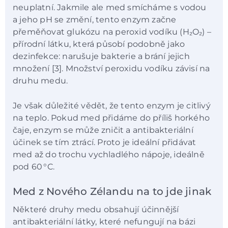
neuplatní. Jakmile ale med smícháme s vodou
a jeho pH se změní, tento enzym začne
přeměňovat glukózu na peroxid vodíku (H₂O₂) –
přírodní látku, která působí podobně jako
dezinfekce: narušuje bakterie a brání jejich
množení [3]. Množství peroxidu vodíku závisí na
druhu medu.
Je však důležité vědět, že tento enzym je citlivý
na teplo. Pokud med přidáme do příliš horkého
čaje, enzym se může zničit a antibakteriální
účinek se tím ztrácí. Proto je ideální přidávat
med až do trochu vychladlého nápoje, ideálně
pod 60 °C.
Med z Nového Zélandu na to jde jinak
Některé druhy medu obsahují účinnější
antibakteriální látky, které nefungují na bázi