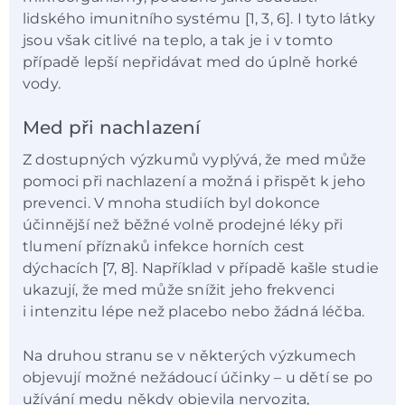
lidského imunitního systému [1, 3, 6]. I tyto látky
jsou však citlivé na teplo, a tak je i v tomto
případě lepší nepřidávat med do úplně horké
vody.
Med při nachlazení
Z dostupných výzkumů vyplývá, že med může
pomoci při nachlazení a možná i přispět k jeho
prevenci. V mnoha studiích byl dokonce
účinnější než běžné volně prodejné léky při
tlumení příznaků infekce horních cest
dýchacích [7, 8]. Například v případě kašle studie
ukazují, že med může snížit jeho frekvenci
i intenzitu lépe než placebo nebo žádná léčba.
Na druhou stranu se v některých výzkumech
objevují možné nežádoucí účinky – u dětí se po
užívání medu někdy objevila nervozita,