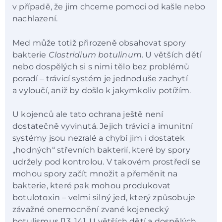
v případě, že jim chceme pomoci od kašle nebo
nachlazení.
Med může totiž přirozeně obsahovat spory
bakterie
Clostridium botulinum
. U větších dětí
nebo dospělých si s nimi tělo bez problémů
poradí – trávicí systém je jednoduše zachytí
a vyloučí, aniž by došlo k jakymkoliv potížím.
U kojenců ale tato ochrana ještě není
dostatečně vyvinutá. Jejich trávicí a imunitní
systémy jsou nezralé a chybí jim i dostatek
„hodných“ střevních bakterií, které by spory
udržely pod kontrolou. V takovém prostředí se
mohou spory začít množit a přeměnit na
bakterie, které pak mohou produkovat
botulotoxin – velmi silný jed, který způsobuje
závažné onemocnění zvané kojenecký
botulismus [13, 14]. U větších dětí a dospělých