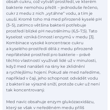
obsah cukru, což vytváří prostředí, ve kterém
bakterie nemohou přežít – jednoduše řečeno,
cukr z medu z nich „vytáhne“ vodu, a tím je
usuší. Kromě toho má med přirozeně kyselé pH
(3–5), zatímco většina bakterií potřebuje
prostředí blízké pH neutrálnímu (6,5–7,5). Tato
kyselost vzniká činností enzymů v medu [3].
Kombinace vysoké koncentrace cukru
a kyselého prostředí dělá z medu přirozeně
nepřátelské prostředí pro bakterie – právě
těchto vlastností využívali lidé už v minulosti,
když med nanášeli na rány ke zklidnění
a rychlejšímu hojení. Pokud ale med naředíme,
například v čaji, jeho schopnost odvádět vodu
z bakterií se výrazně sníží, protože cukr už není
tak koncentrovaný.
Med navíc obsahuje enzym glukózaoxidázu,
který se však v neředěném medu příliš