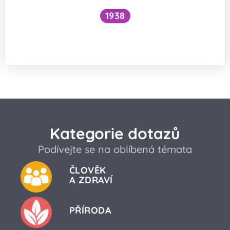
1938
Funguje šlehání sněhu z bílků na jiném
principu než šlehačka?
Kategorie dotazů
Podívejte se na oblíbená témata
ČLOVĚK
A ZDRAVÍ
PŘÍRODA