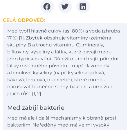
CELÁ ODPOVĚĎ:
Med tvoří hlavně cukry (asi 80 %) a voda (zhruba
17 %) [1]. Zbytek obsahuje vitaminy (zejména
skupiny B a trochu vitaminu C), minerály,
bílkoviny, kyseliny a látky, které dávají medu
jeho typickou vůni. Důležitou roli hrají i přírodní
látky rostlinného původu – např. flavonoidy
a fenolové kyseliny (např. kyselina galová,
kávová, ferulová, quercetin), které mohou
narušovat buněčné stěny bakterií a omezují
jejich růst [1, 2].
Med zabíjí bakterie
Med má ale i další mechanismy k obraně proti
bakteriím. Neředěný med má velmi vysoký