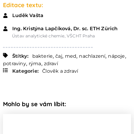
Editace textu:
Luděk Vašta
Ing. Kristýna Lapčíková, Dr. sc. ETH Zürich
Ústav analytické chemie, VŠCHT Praha
,
,
,
,
,
Štítky:
bakterie
čaj
med
nachlazení
nápoje
,
,
potraviny
rýma
zdraví
Kategorie:
Člověk a zdraví
Mohlo by se vám líbit: