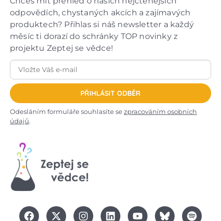
Chceš mít přehled o našich nejčtenějších
odpovědích, chystaných akcích a zajímavých
produktech? Přihlas si náš newsletter a každý
měsíc ti dorazí do schránky TOP novinky z
projektu Zeptej se vědce!
PŘIHLÁSIT ODBĚR
Odesláním formuláře souhlasíte se
zpracováním osobních
údajů
.