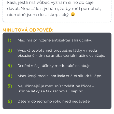
kašli, jestli má vůbec význam si ho do čaje
dávat. Neustále slýchám, že by měl pomáhat,
nicméně jsem dost skeptický.
MINUTOVÁ ODPOVĚĎ:
1)
Med má přirozené antibakteriální účinky.
2)
Vysoká teplota ničí prospěšné látky v medu
obsažené – tím se antibakteriální účinek snižuje.
3)
Ředění v čaji účinky medu také oslabuje.
4)
Manukový med si antibakteriální sílu drží lépe.
5)
Nejúčinnější je med sníst zvlášť na lžičce –
účinné látky se tak zachovají naplno.
6)
Dětem do jednoho roku med nedávejte.