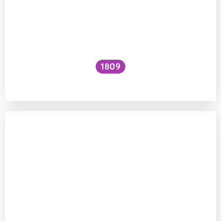
1809
Jak zvýšit VO₂ max?