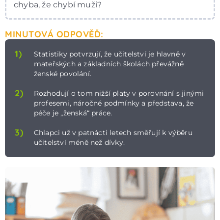
chyba, že chybí muži?
MINUTOVÁ ODPOVĚĎ:
1)
Statistiky potvrzují, že učitelství je hlavně v
mateřských a základních školách převážně
ženské povolání.
2)
Rozhodují o tom nižší platy v porovnání s jinými
profesemi, náročné podmínky a představa, že
péče je „ženská“ práce.
3)
Chlapci už v patnácti letech směřují k výběru
učitelství méně než dívky.