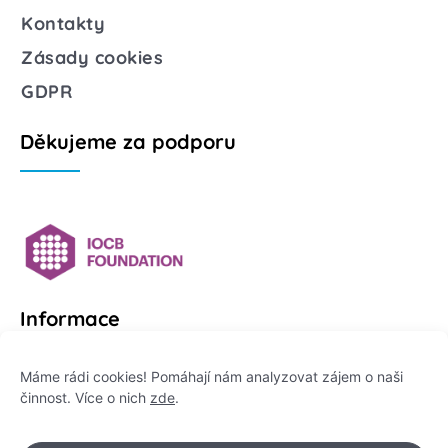
Kontakty
Zásady cookies
GDPR
Děkujeme za podporu
Informace
Platformu Zeptej se vědce provozuje:
Máme rádi cookies! Pomáhají nám analyzovat zájem o naši
činnost. Více o nich
zde
.
Institut pro komunikaci vědy, z. ú.
IČO: 178 47 389