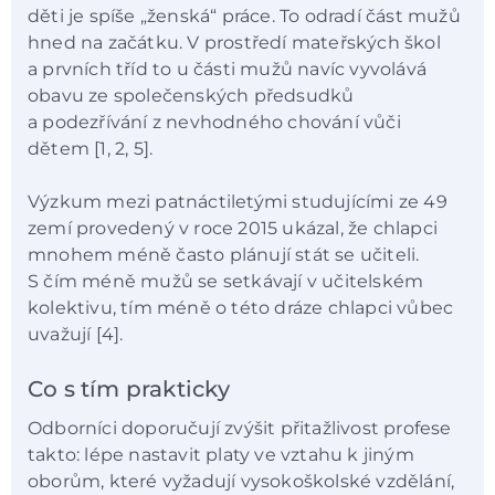
děti je spíše „ženská“ práce. To odradí část mužů
hned na začátku. V prostředí mateřských škol
a prvních tříd to u části mužů navíc vyvolává
obavu ze společenských předsudků
a podezřívání z nevhodného chování vůči
dětem [1, 2, 5].
Výzkum mezi patnáctiletými studujícími ze 49
zemí provedený v roce 2015 ukázal, že chlapci
mnohem méně často plánují stát se učiteli.
S čím méně mužů se setkávají v učitelském
kolektivu, tím méně o této dráze chlapci vůbec
uvažují [4].
Co s tím prakticky
Odborníci doporučují zvýšit přitažlivost profese
takto: lépe nastavit platy ve vztahu k jiným
oborům, které vyžadují vysokoškolské vzdělání,