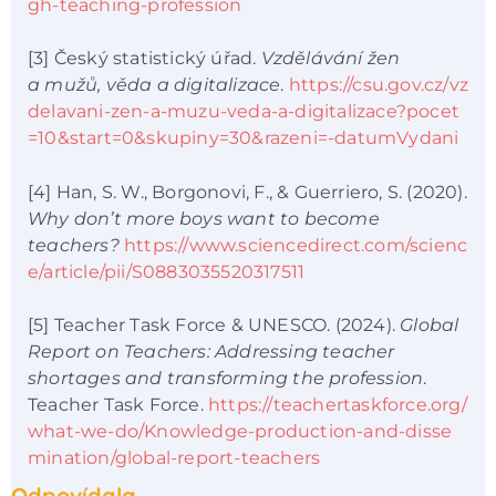
gh-teaching-profession
[3] Český statistický úřad.
Vzdělávání žen
a mužů, věda a digitalizace
.
https://csu.gov.cz/vz
delavani-zen-a-muzu-veda-a-digitalizace?pocet
=10&start=0&skupiny=30&razeni=-datumVydani
[4] Han, S. W., Borgonovi, F., & Guerriero, S. (2020).
Why don’t more boys want to become
teachers?
https://www.sciencedirect.com/scienc
e/article/pii/S0883035520317511
[5] Teacher Task Force & UNESCO. (2024).
Global
Report on Teachers: Addressing teacher
shortages and transforming the profession
.
Teacher Task Force.
https://teachertaskforce.org/
what-we-do/Knowledge-production-and-disse
mination/global-report-teachers
Odpovídala