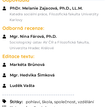
PhDr. Melanie Zajacová, Ph.D., LL.M.
Katedra sociální práce, Filozofická fakulta Univerzity
Karlovy
Odborná recenze:
Mgr. Nina Fárová, Ph.D.
Sociologický ústav AV ČR a Filozofická fakulta,
Univerzita Hradec Králové
Editace textu:
Markéta Brůnová
Mgr. Hedvika Šimková
Luděk Vašta
,
,
,
Štítky:
pohlaví
škola
společnost
vzdělání