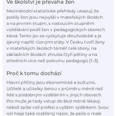
Ve školství je převaha žen
Mezinárodní statistické přehledy ukazují, že
podíly žen jsou nejvyšší v mateřských školách
a na prvním stupni, s rostoucím stupněm
vzdělávání podíl žen v pedagogických sborech
klesá. Tento jev se vyskytuje dlouhodobě a je
zjevný napříč různými státy. V Česku tvoří ženy
v mateřských školách téměř celé sbory, na
základních školách zhruba čtyři pětiny a na
středních více než polovinu pedagogů [1–3].
Proč k tomu dochází
Hlavní příčiny jsou ekonomické a kulturní
.
Učitelé a učitelky berou v průměru méně než
lidé s podobným vzděláním v jiných oborech.
Pro muže je tedy vstup do škol méně lákavý,
neboť spíše volí profesi s vyšším výdělkem. Svou
roli hraje také rozšířený názor, že péče o malé