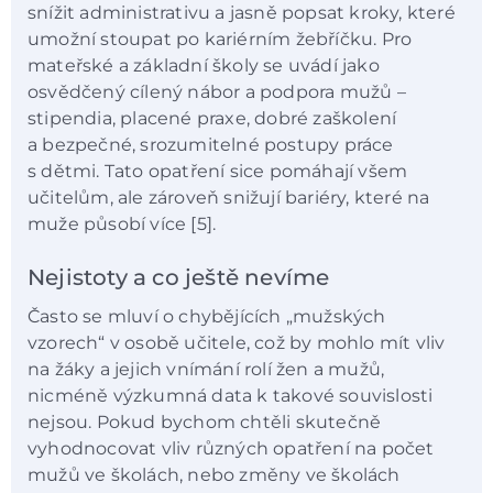
snížit administrativu a jasně popsat kroky, které
umožní stoupat po kariérním žebříčku. Pro
mateřské a základní školy se uvádí jako
osvědčený cílený nábor a podpora mužů –
stipendia, placené praxe, dobré zaškolení
a bezpečné, srozumitelné postupy práce
s dětmi. Tato opatření sice pomáhají všem
učitelům, ale zároveň snižují bariéry, které na
muže působí více [5].
Nejistoty a co ještě nevíme
Často se mluví o chybějících „mužských
vzorech“ v osobě učitele, což by mohlo mít vliv
na žáky a jejich vnímání rolí žen a mužů,
nicméně výzkumná data k takové souvislosti
nejsou. Pokud bychom chtěli skutečně
vyhodnocovat vliv různých opatření na počet
mužů ve školách, nebo změny ve školách