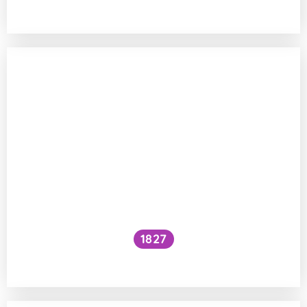
očkovat proti chřipce a Covidu?
1827
Prochází láska žaludkem?