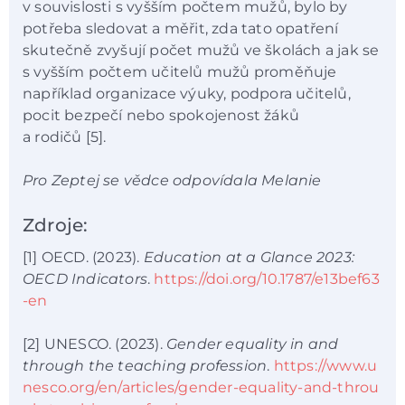
v souvislosti s vyšším počtem mužů, bylo by
potřeba sledovat a měřit, zda tato opatření
skutečně zvyšují počet mužů ve školách a jak se
s vyšším počtem učitelů mužů proměňuje
například organizace výuky, podpora učitelů,
pocit bezpečí nebo spokojenost žáků
a rodičů [5].
Pro Zeptej se vědce odpovídala Melanie
Zdroje:
[1] OECD. (2023).
Education at a Glance 2023:
OECD Indicators
.
https://doi.org/10.1787/e13bef63
-en
[2] UNESCO. (2023).
Gender equality in and
through the teaching profession
.
https://www.u
nesco.org/en/articles/gender-equality-and-throu