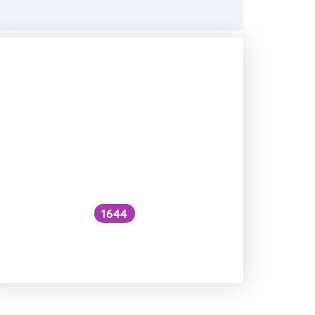
1644
Je možné zachytit DNA ejakulátu
muže, který je po vasektomii?