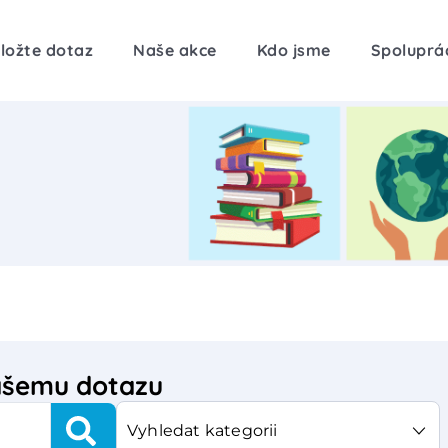
ložte dotaz
Naše akce
Kdo jsme
Spoluprá
vašemu dotazu