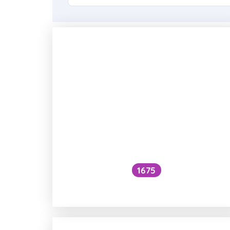
1675
Proč je ve školství převaha žen?