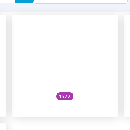
1522
Jak vypadá průměrný člověk?