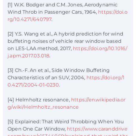
[1] W.K. Bodger and C.M. Jones, Aerodynamic
Wind Throb in Passenger Cars, 1964,
https://doi.o
rg/10.4271/640797
.
[2] Y.S. Wang et al., A hybrid prediction for wind
buffeting noises of vehicle rear window based
on LES-LAA method, 2017,
https://doi.org/10.1016/
j.apm.2017.03.018
.
[3] Ch.-F. An et al., Side Window Buffeting
Characteristics of an SUV, 2004,
https://doi.org/1
0.4271/2004-01-0230
.
[4] Helmholtz resonance,
https://en.wikipedia.or
g/wiki/Helmholtz_resonance
[5] Explained: That Weird Throbbing When You
Open One Car Window,
https://www.caranddrive