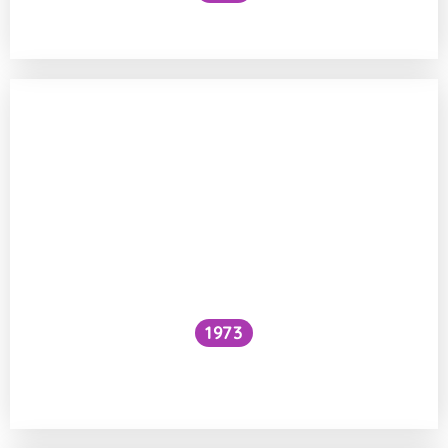
Voní mraky?
1973
Snížilo by vytažení všech lodí hladinu
oceánů?