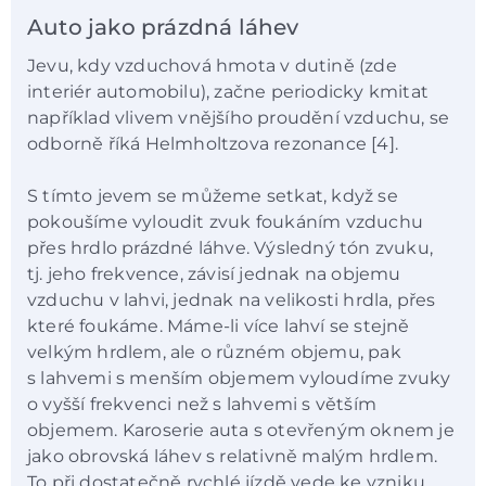
Auto jako prázdná láhev
Jevu, kdy vzduchová hmota v dutině (zde
interiér automobilu), začne periodicky kmitat
například vlivem vnějšího proudění vzduchu, se
odborně říká Helmholtzova rezonance [4].
S tímto jevem se můžeme setkat, když se
pokoušíme vyloudit zvuk foukáním vzduchu
přes hrdlo prázdné láhve. Výsledný tón zvuku,
tj. jeho frekvence, závisí jednak na objemu
vzduchu v lahvi, jednak na velikosti hrdla, přes
které foukáme. Máme-li více lahví se stejně
velkým hrdlem, ale o různém objemu, pak
s lahvemi s menším objemem vyloudíme zvuky
o vyšší frekvenci než s lahvemi s větším
objemem. Karoserie auta s otevřeným oknem je
jako obrovská láhev s relativně malým hrdlem.
To při dostatečně rychlé jízdě vede ke vzniku