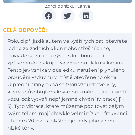
Zdroj obrázku: Canva
CELÁ ODPOVĚĎ:
Pokud při jízdě autem ve vyšší rychlosti otevřete
jedno ze zadních oken nebo střešní okno,
obvykle se začne ozývat silné bouchání
způsobené opakující se změnou tlaku v kabině.
Tento jev vzniká v důsledku narušení plynulého
proudění vzduchu v místě otevřeného okna.
U přední hrany okna se tvoří vzduchové víry,
které způsobují opakovanou změnu tlaku uvnitř
vozu, což vytváří nepříjemné chvění (vibrace) [1–
3]. Tyto vibrace, které můžeme pociťovat celým
svým tělem, mají obvykle velmi nízkou frekvenci
– kolem 20 Hz – a slyšíme je tedy jako velmi
nízké tóny.