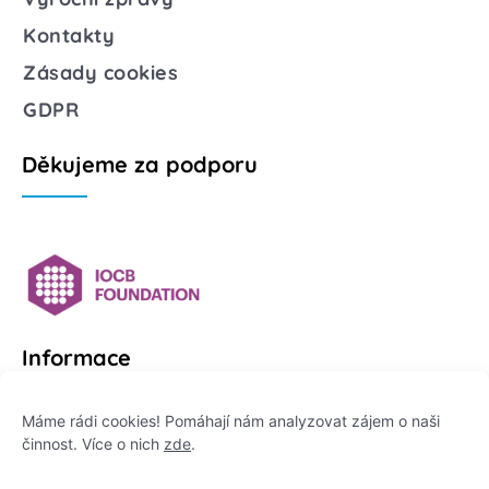
Kontakty
Zásady cookies
GDPR
Děkujeme za podporu
Informace
Platformu Zeptej se vědce provozuje:
Máme rádi cookies! Pomáhají nám analyzovat zájem o naši
činnost. Více o nich
zde
.
Institut pro komunikaci vědy, z. ú.