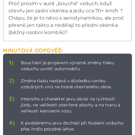
Proč prosím v autě „bouchá“ vzduch, když
otevřu jen zadní okénka a jedu cca 70+ km/h ?
Chápu, že je to něco s aerodynamikou, ale proč
přesně jen takto a nedělají to přední okénka
(běžný osobní kombík)?
MINUTOVÁ ODPOVĚĎ:
1)
Bouchání je projevem výrazné změny tlaku
vzduchu uvnitř automobilu.
2)
Změna tlaku nastává v důsledku vzniku
vzdušných vírů na hraně otevřeného okna.
3)
Intenzita a charakter jevu závisí na rychlosti
jízdy, na velikosti otevřené plochy a na tvaru a
velikosti karoserie vozu.
4)
K podobnému jevu dochází při foukání vzduchu
přes hrdlo prázdné lahve.