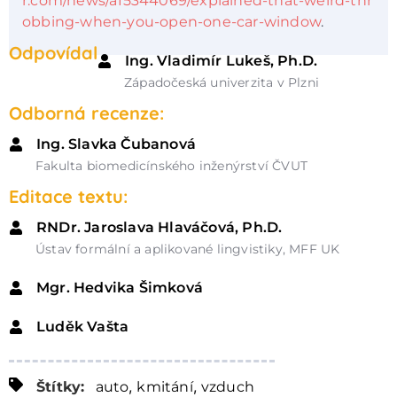
r.com/news/a15344069/explained-that-weird-thr
obbing-when-you-open-one-car-window
.
Odpovídal
Ing. Vladimír Lukeš, Ph.D.
Západočeská univerzita v Plzni
Odborná recenze:
Ing. Slavka Čubanová
Fakulta biomedicínského inženýrství ČVUT
Editace textu:
RNDr. Jaroslava Hlaváčová, Ph.D.
Ústav formální a aplikované lingvistiky, MFF UK
Mgr. Hedvika Šimková
Luděk Vašta
,
,
Štítky:
auto
kmitání
vzduch