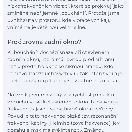
nízkofrekvenčních vibrací, které se projevují jako
zmíněné nepříjemné „bouchání“. Protože jsme
uvnitř auta v prostoru, kde vibrace vznikají,
vnímáme je většinou velmi silně.
Proč zrovna zadní okno?
K „bouchání“ dochází snáze při otevřeném
zadním oknu, které má rovnou přední hranu,
než u předního okna se šikmou hranou, kde
není tvorba vzduchových vírů tak intenzivní a je
navíc narušena přítomností zpětného zrcátka.
Na vznik jevu má velký vliv rychlost proudění
vzduchu v okolí otevřeného okna. Ta ovlivňuje
frekvenci, s jakou se na hraně okna tvoří víry.
Pokud je tato frekvence blízká tzv. rezonanční
frekvenci kabiny (Helmholtzova frekvence), jev
dosahuje maxima své intenzity. Změnou