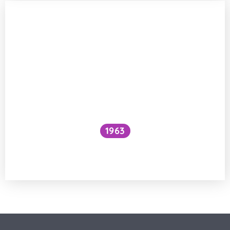
1963
Proč je voda pod vodopádem studenější
než nad ním?