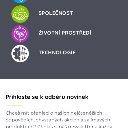
SPOLEČNOST
ŽIVOTNÍ PROSTŘEDÍ
TECHNOLOGIE
Přihlaste se k odběru novinek
Chceš mít přehled o našich nejčtenějších
odpovědích, chystaných akcích a zajímavých
produktech? Přihlas si náš newsletter a každý