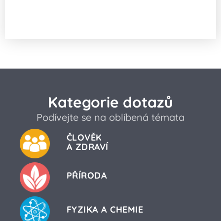
Proč v autě s otevřeným oknem
„bouchá“ vzduch?
Kategorie dotazů
Podívejte se na oblíbená témata
ČLOVĚK
A ZDRAVÍ
PŘÍRODA
FYZIKA A CHEMIE