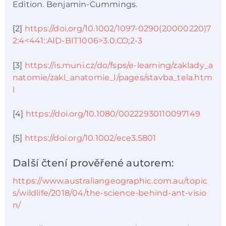
Edition. Benjamin-Cummings.
[2]
https://doi.org/10.1002/1097-0290(20000220)7
2:4<441::AID-BIT1006>3.0.CO;2-3
[3]
https://is.muni.cz/do/fsps/e-learning/zaklady_a
natomie/zakl_anatomie_I/pages/stavba_tela.htm
l
[4]
https://doi.org/10.1080/00222930110097149
[5]
https://doi.org/10.1002/ece3.5801
Další čtení prověřené autorem:
https://www.australiangeographic.com.au/topic
s/wildlife/2018/04/the-science-behind-ant-visio
n/