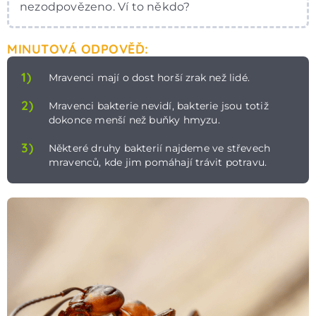
nezodpovězeno. Ví to někdo?
MINUTOVÁ ODPOVĚĎ:
1)
Mravenci mají o dost horší zrak než lidé.
2)
Mravenci bakterie nevidí, bakterie jsou totiž
dokonce menší než buňky hmyzu.
3)
Některé druhy bakterií najdeme ve střevech
mravenců, kde jim pomáhají trávit potravu.