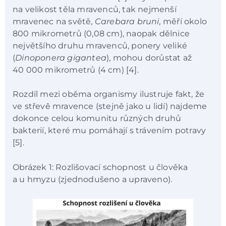
na velikost těla mravenců, tak nejmenší
mravenec na světě,
Carebara bruni,
měří okolo
800 mikrometrů (0,08 cm), naopak dělnice
největšího druhu mravenců, ponery veliké
(
Dinoponera gigantea
), mohou dorůstat až
40 000 mikrometrů (4 cm) [4].
Rozdíl mezi oběma organismy ilustruje fakt, že
ve střevě mravence (stejně jako u lidí) najdeme
dokonce celou komunitu různých druhů
bakterií, které mu pomáhají s trávením potravy
[5].
Obrázek 1: Rozlišovací schopnost u člověka
a u hmyzu (zjednodušeno a upraveno).