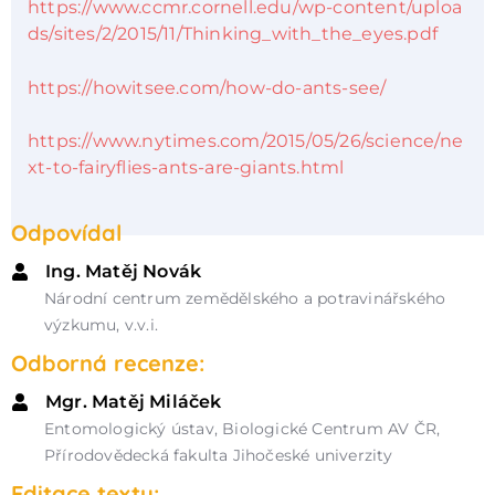
https://www.ccmr.cornell.edu/wp-content/uploa
ds/sites/2/2015/11/Thinking_with_the_eyes.pdf
https://howitsee.com/how-do-ants-see/
https://www.nytimes.com/2015/05/26/science/ne
xt-to-fairyflies-ants-are-giants.html
Odpovídal
Ing. Matěj Novák
Národní centrum zemědělského a potravinářského
výzkumu, v.v.i.
Odborná recenze:
Mgr. Matěj Miláček
Entomologický ústav, Biologické Centrum AV ČR,
Přírodovědecká fakulta Jihočeské univerzity
Editace textu: