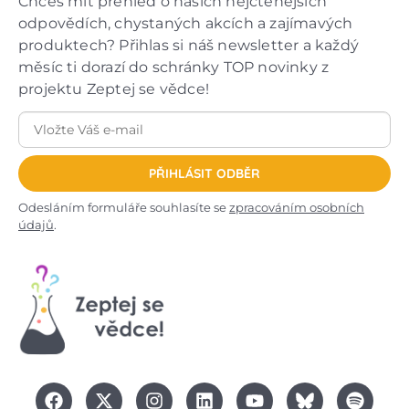
Chceš mít přehled o našich nejčtenějších
odpovědích, chystaných akcích a zajímavých
produktech? Přihlas si náš newsletter a každý
měsíc ti dorazí do schránky TOP novinky z
projektu Zeptej se vědce!
PŘIHLÁSIT ODBĚR
Odesláním formuláře souhlasíte se
zpracováním osobních
údajů
.