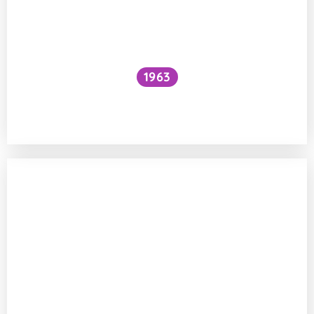
1963
Proč je voda pod vodopádem studenější
než nad ním?