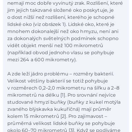
nemají moc dobře vyvinutý zrak. Rozlišení, které
jim jejich takzvané složené oko poskytuje, je
o dost nižší než rozlišení, kterého je schopné
lidské oko (viz obrázek 1). Lidské oko, které je
mnohem dokonalejší než oko hmyzu, není ani
za dokonalých světelných podmínek schopno
vidět objekt menší než 100 mikrometrů
(například obvod jednoho vlasu se pohybuje
mezi 264 a 600 mikrometry).
A zde leží jádro problému – rozměry bakterií.
Velikost většiny bakterií se totiž pohybuje
v rozměrech 0,2–2,0 mikrometru na šířku a 2–8
mikrometrů na délku [1]. Pro srovnání nejvíce
studované hmyzí buňky (buňky z kukel motýla
zvaného blýskavka kukuřičná) mají průměr
kolem 15 mikrometrů [2]. Pro zajímavost –
průměrná velikost lidské buňky se pohybuje
okolo 60–70 mikrometrů [3]. Když se podíváme