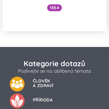
1864
Jak vznikla na Zemi pevninská
a oceánská kůra?
Kategorie dotazů
Podívejte se na oblíbená témata
ČLOVĚK
A ZDRAVÍ
PŘÍRODA