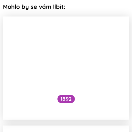
Mohlo by se vám líbit:
1892
Je kočičí předení dobré pro lidské zdraví?