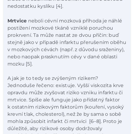
nedostatku kyslíku [4].
Mrtvice
neboli cévní mozková příhoda je náhlé
postižení mozkové tkáně vzniklé poruchou
prokrvení. Ta může nastat ze dvou příčin: buď
stejně jako v případě infarktu přerušením oběhu
v mozkových cévách (např. z důvodu sraženiny),
nebo naopak prasknutím cévy v dané oblasti
mozku [5].
A jak je to tedy se zvýšeným rizikem?
Jednoduše řečeno: existuje. Vyšší viskozita krve
opravdu může zvyšovat riziko vzniku infarktu či
mrtvice. Spíše ale funguje jako přídatný faktor
k ostatním rizikovým faktorům (kouření, vysoký
krevní tlak, cholesterol), než že by sama o sobě
mohla způsobit infarkt či mrtvici [6–8]. Proto je
důležité, aby rizikové osoby dodržovaly