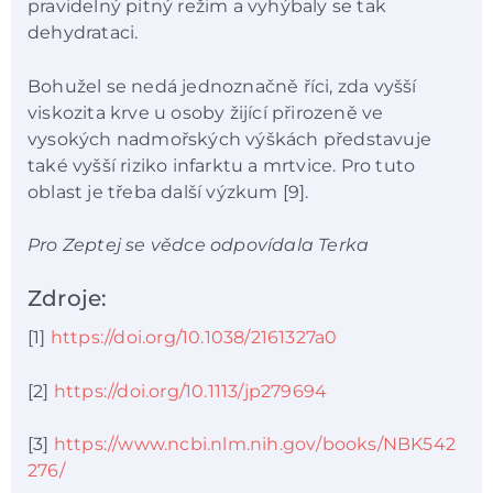
pravidelný pitný režim a vyhýbaly se tak
dehydrataci.
Bohužel se nedá jednoznačně říci, zda vyšší
viskozita krve u osoby žijící přirozeně ve
vysokých nadmořských výškách představuje
také vyšší riziko infarktu a mrtvice. Pro tuto
oblast je třeba další výzkum [9].
Pro Zeptej se vědce odpovídala Terka
Zdroje:
[1]
https://doi.org/10.1038/2161327a0
[2]
https://doi.org/10.1113/jp279694
[3]
https://www.ncbi.nlm.nih.gov/books/NBK542
276/