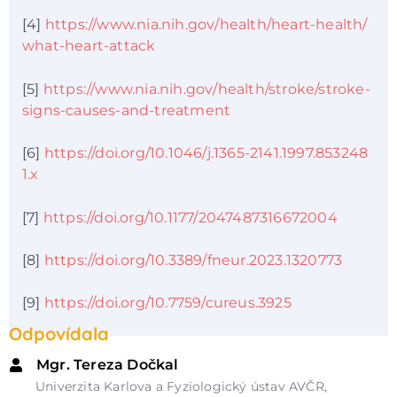
[4]
https://www.nia.nih.gov/health/heart-health/
what-heart-attack
[5]
https://www.nia.nih.gov/health/stroke/stroke-
signs-causes-and-treatment
[6]
https://doi.org/10.1046/j.1365-2141.1997.853248
1.x
[7]
https://doi.org/10.1177/2047487316672004
[8]
https://doi.org/10.3389/fneur.2023.1320773
[9]
https://doi.org/10.7759/cureus.3925
Odpovídala
Mgr. Tereza Dočkal
Univerzita Karlova a Fyziologický ústav AVČR,