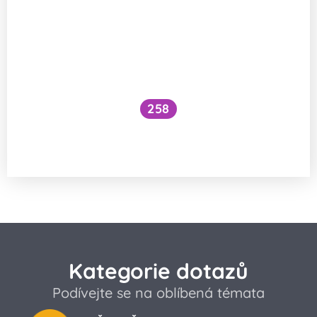
258
Jak se vstřebává železo ve formě
bisglycinátu?
Kategorie dotazů
Podívejte se na oblíbená témata