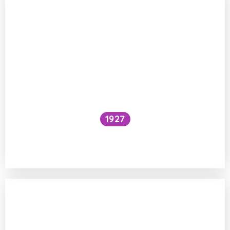
1927
Národní očkovací strategie – je zbytečné
očkovat proti chřipce a Covidu?