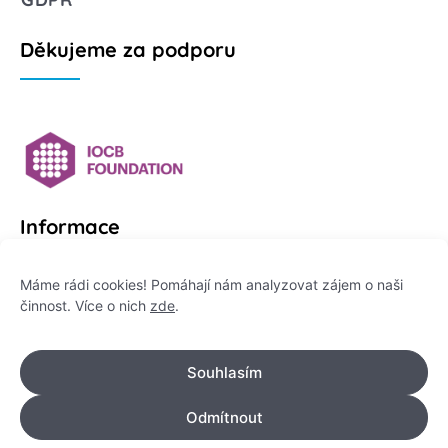
Děkujeme za podporu
Informace
Platformu Zeptej se vědce provozuje:
Máme rádi cookies! Pomáhají nám analyzovat zájem o naši
činnost. Více o nich
zde
.
Institut pro komunikaci vědy, z. ú.
IČO: 178 47 389
Souhlasím
Flemingovo náměstí 542/2,
Dejvice, 160 00 Praha 6
Odmítnout
info@zeptejsevedce.cz