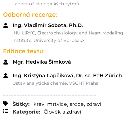
Laboratoř biologických rytmů
Odborná recenze:
Ing. Vladimír Sobota, Ph.D.
IHU LIRYC, Electrophysiology and Heart Modeling
Institute, University of Bordeaux
Editace textu:
Mgr. Hedvika Šimková
Ing. Kristýna Lapčíková, Dr. sc. ETH Zürich
Ústav analytické chemie, VŠCHT Praha
,
,
,
Štítky:
krev
mrtvice
srdce
zdraví
Kategorie:
Člověk a zdraví