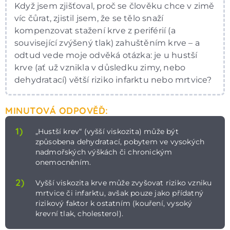
Když jsem zjišťoval, proč se člověku chce v zimě
víc čůrat, zjistil jsem, že se tělo snaží
kompenzovat stažení krve z periférií (a
související zvýšený tlak) zahuštěním krve – a
odtud vede moje odvěká otázka: je u hustší
krve (ať už vznikla v důsledku zimy, nebo
dehydratací) větší riziko infarktu nebo mrtvice?
MINUTOVÁ ODPOVĚĎ:
1)
„Hustší krev“ (vyšší viskozita) může být
způsobena dehydratací, pobytem ve vysokých
nadmořských výškách či chronickým
onemocněním.
2)
Vyšší viskozita krve může zvyšovat riziko vzniku
mrtvice či infarktu, avšak pouze jako přídatný
rizikový faktor k ostatním (kouření, vysoký
krevní tlak, cholesterol).