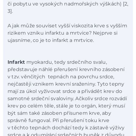
či pobytu ve vysokých nadmořských výškách) [2,
3].
A jak může souviset vyšší viskozita krve s vyšším
rizikem vzniku infarktu a mrtvice? Nejprve si
ujasníme, co je to infarkt a mrtvice.
Infarkt
myokardu, tedy srdečního svalu,
představuje náhlé přerušení krevního zásobení
v tzv. věnčitých tepnách na povrchu srdce,
nejčastěji vznikem krevní sraženiny. Tyto tepny
mají za úkol vyživovat srdce a přivádět krev do
samotné srdeční svaloviny. Ačkoliv srdce rozvádí
krev po celém těle, stále je to orgán, který musí
být sám také zásoben přísunem krve, aby
správně fungoval. Při přerušení toku krve
v těchto tepnách dochází tedy k zástavě výživy
srdce a k odumírání srdečních buněk z důvodu