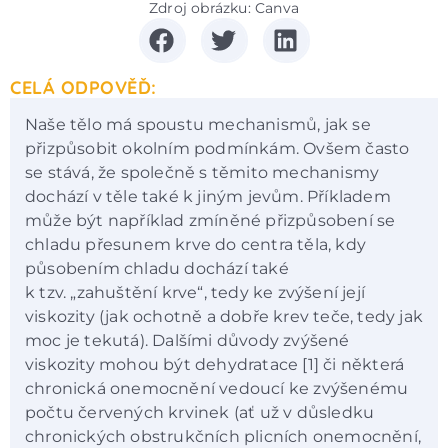
Zdroj obrázku: Canva
CELÁ ODPOVĚĎ:
Naše tělo má spoustu mechanismů, jak se
přizpůsobit okolním podmínkám. Ovšem často
se stává, že společně s těmito mechanismy
dochází v těle také k jiným jevům. Příkladem
může být například zmíněné přizpůsobení se
chladu přesunem krve do centra těla, kdy
působením chladu dochází také
k tzv. „zahuštění krve“, tedy ke zvýšení její
viskozity (jak ochotně a dobře krev teče, tedy jak
moc je tekutá). Dalšími důvody zvýšené
viskozity mohou být dehydratace [1] či některá
chronická onemocnění vedoucí ke zvýšenému
počtu červených krvinek (ať už v důsledku
chronických obstrukčních plicních onemocnění,