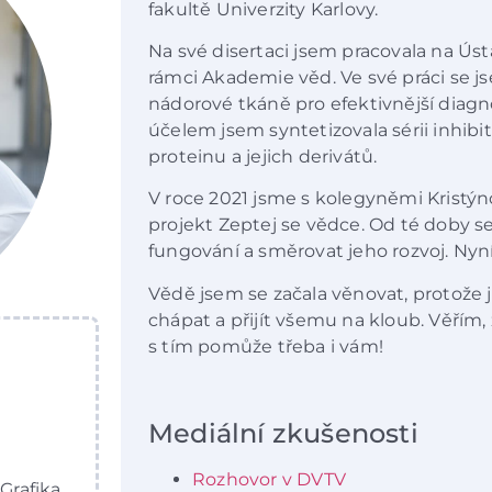
fakultě Univerzity Karlovy.
Na své disertaci jsem pracovala na Ú
rámci Akademie věd. Ve své práci se j
nádorové tkáně pro efektivnější diagno
účelem jsem syntetizovala sérii inhibi
proteinu a jejich derivátů.
V roce 2021 jsme s kolegyněmi Kristýn
projekt Zeptej se vědce. Od té doby se
fungování a směrovat jeho rozvoj. Nyní
Vědě jsem se začala věnovat, protože
chápat a přijít všemu na kloub. Věřím
s tím pomůže třeba i vám!
Mediální zkušenosti
Rozhovor v DVTV
Grafika