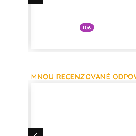
na
106
vé?
Způsobuje očkování autismus?
MNOU RECENZOVANÉ ODPO