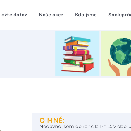
ložte dotaz
Naše akce
Kdo jsme
Spoluprá
O MNĚ:
Nedávno jsem dokončila Ph.D. v obor