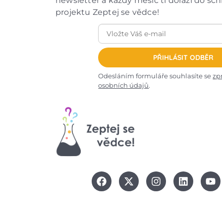
newsletter a každý měsíc ti dorazí do sc
projektu Zeptej se vědce!
PŘIHLÁSIT ODBĚR
Odesláním formuláře souhlasíte se
zp
osobních údajů
.