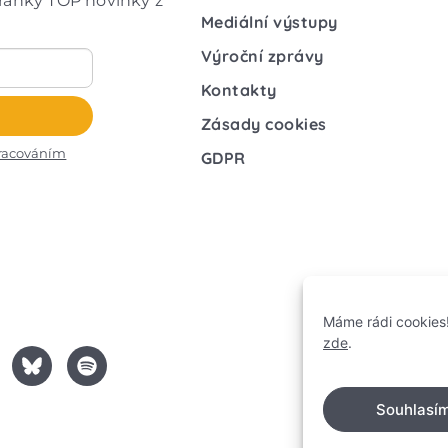
hránky TOP novinky z
Mediální výstupy
Výroční zprávy
Kontakty
Zásady cookies
racováním
GDPR
Máme rádi cookies!
zde
.
Souhlasí