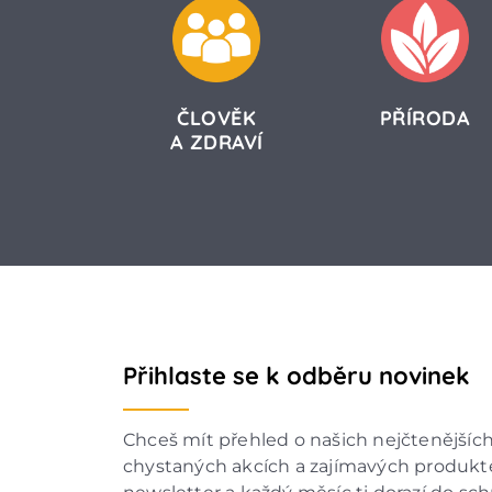
ČLOVĚK
PŘÍRODA
A ZDRAVÍ
Přihlaste se k odběru novinek
Chceš mít přehled o našich nejčtenějšíc
chystaných akcích a zajímavých produkte