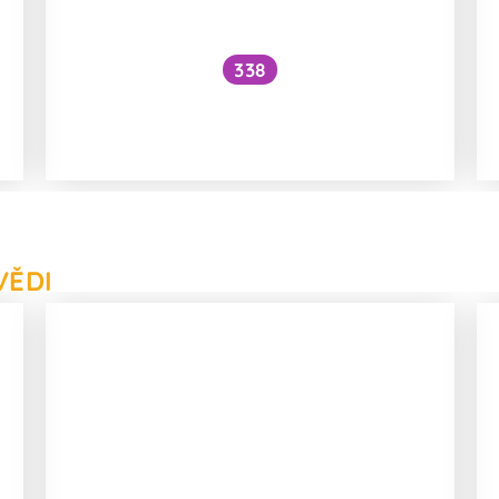
338
Může existovat duha, ve které
nebude červená barva?
VĚDI