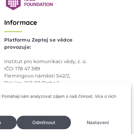
Informace
Platformu Zeptej se vědce
provozuje:
Institut pro komunikaci vědy, z. ú.
IČO: 178 47 389
Flemingovo náměstí 542/2,
Dejvice, 160 00 Praha 6
info@zeptejsevedce.cz
 Pomáhají nám analyzovat zájem o naši činnost. Více o nich
m
Odmítnout
Nastavení