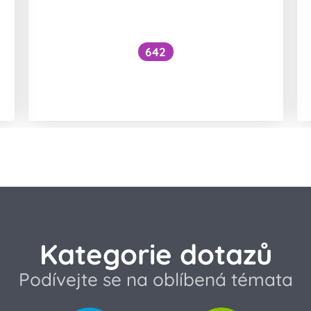
642
Co šampony dělají s vlasy a jaké
látky by měly obsahovat?
Kategorie dotazů
Podívejte se na oblíbená témata