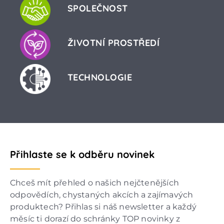
SPOLEČNOST
ŽIVOTNÍ PROSTŘEDÍ
TECHNOLOGIE
Přihlaste se k odběru novinek
Chceš mít přehled o našich nejčtenějších
odpovědích, chystaných akcích a zajímavých
produktech? Přihlas si náš newsletter a každý
měsíc ti dorazí do schránky TOP novinky z