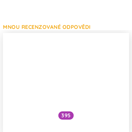
MNOU RECENZOVANÉ ODPOVĚDI
395
Jak se nakládá s ostatky svatých?