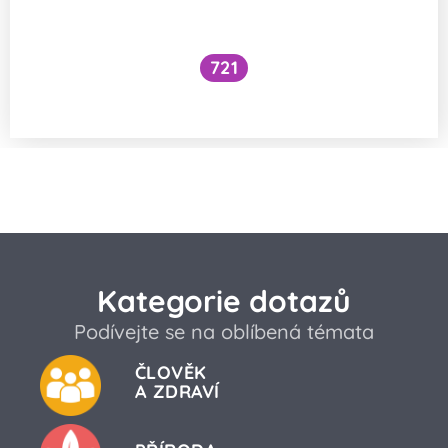
721
Proč svíčka zhasne sfouknutím?
Kategorie dotazů
Podívejte se na oblíbená témata
ČLOVĚK
A ZDRAVÍ