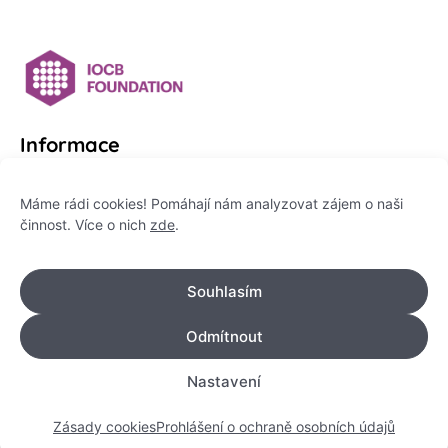
Informace
Platformu Zeptej se vědce provozuje:
Máme rádi cookies! Pomáhají nám analyzovat zájem o naši
činnost. Více o nich
zde
.
Institut pro komunikaci vědy, z. ú.
IČO: 178 47 389
Souhlasím
Flemingovo náměstí 542/2,
Dejvice, 160 00 Praha 6
Odmítnout
info@zeptejsevedce.cz
Nastavení
Zásady cookies
Prohlášení o ochraně osobních údajů