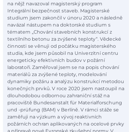
na nějž navazoval magisterský program
Integrální bezpečnost staveb. Magisterské
studium jsem zakončil v únoru 2020 a následně
navázal nástupem na doktorské studium s
tématem „Chování stavebních konstrukcí z
textilního betonu za zvýšené teploty“. Vědecké
činnosti se věnuji od počátku magisterského
studia, kde jsem působil na Univerzitní centru
energeticky efektivních budov v požární
laboratoři. Zaměřoval jsem se na popis chování
materiálů za zvýšené teploty, modelování
dynamiky požáru a analýzu konstrukcí metodou
konečných prvků. V roce 2020 jsem nastoupil na
dlouhodobou odbornou zahraniční stáž na
pracoviště Bundesanstalt für Materialforschung
und -prüfung (BAM) v Berlíně. V rámci stáže se
zaměřuji na výzkum a vývoj reaktivních
požárních ochran aplikovaných na ocelové prvky
a přípravě nové Evropské zkušební normy. V