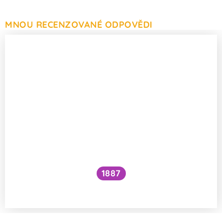
MNOU RECENZOVANÉ ODPOVĚDI
1887
Jak se dostává voda do kokosu?