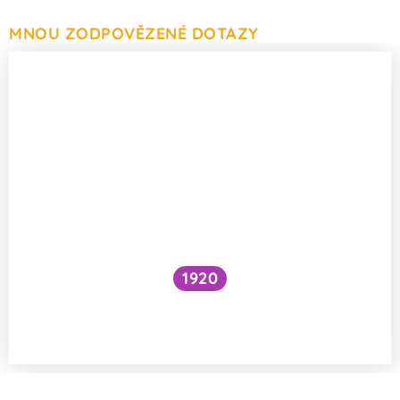
MNOU ZODPOVĚZENÉ DOTAZY
1920
Jaké absorbenty jsou v dámských
vložkách?