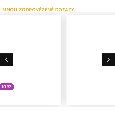
MNOU ZODPOVĚZENÉ DOTAZY
147
Jak by vypadal člověk smíchaný ze
všech ras?