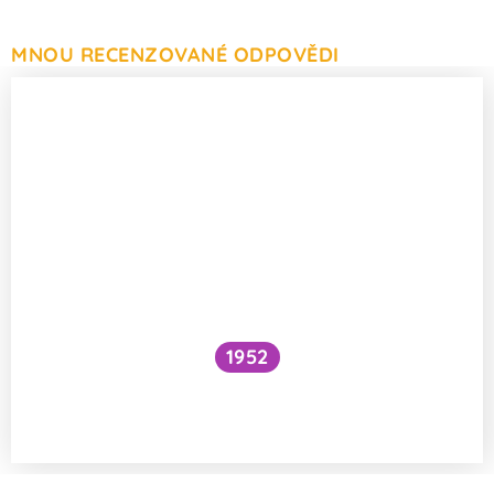
MNOU RECENZOVANÉ ODPOVĚDI
1952
Je možné správně určovat biologický věk
u dětí?