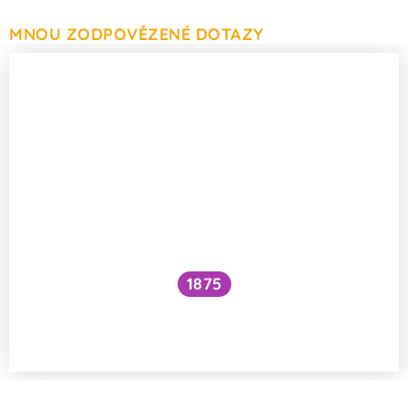
MNOU ZODPOVĚZENÉ DOTAZY
1875
Proč ženy vůbec menstruují? A co ostatní
savci?