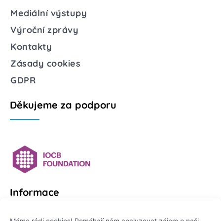
Mediální výstupy
Výroční zprávy
Kontakty
Zásady cookies
GDPR
Děkujeme za podporu
Informace
Platformu Zeptej se vědce provozuje:
Máme rádi cookies! Pomáhají nám analyzovat zájem o naši