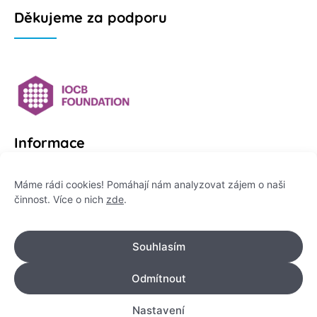
Děkujeme za podporu
Informace
Platformu Zeptej se vědce provozuje:
Máme rádi cookies! Pomáhají nám analyzovat zájem o naši
činnost. Více o nich
zde
.
Institut pro komunikaci vědy, z. ú.
IČO: 178 47 389
Souhlasím
Flemingovo náměstí 542/2,
Dejvice, 160 00 Praha 6
Odmítnout
info@zeptejsevedce.cz
Nastavení