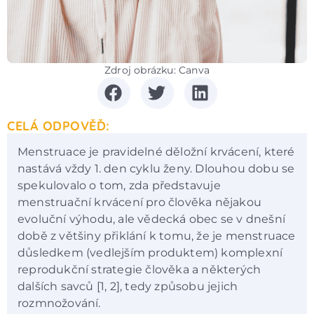
Zdroj obrázku: Canva
CELÁ ODPOVĚĎ:
Menstruace je pravidelné děložní krvácení, které
nastává vždy 1. den cyklu ženy. Dlouhou dobu se
spekulovalo o tom, zda představuje
menstruační krvácení pro člověka nějakou
evoluční výhodu, ale vědecká obec se v dnešní
době z většiny přiklání k tomu, že je menstruace
důsledkem (vedlejším produktem) komplexní
reprodukční strategie člověka a některých
dalších savců [1, 2], tedy způsobu jejich
rozmnožování.