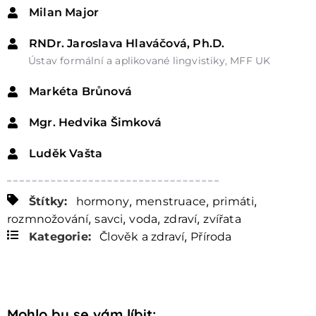
Milan Major
RNDr. Jaroslava Hlaváčová, Ph.D.
Ústav formální a aplikované lingvistiky, MFF UK
Markéta Brůnová
Mgr. Hedvika Šimková
Luděk Vašta
,
,
,
Štítky:
hormony
menstruace
primáti
,
,
,
,
rozmnožování
savci
voda
zdraví
zvířata
,
Kategorie:
Člověk a zdraví
Příroda
Mohlo by se vám líbit: