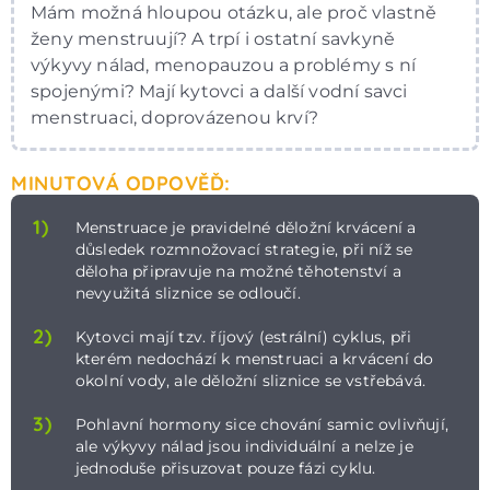
Mám možná hloupou otázku, ale proč vlastně
ženy menstruují? A trpí i ostatní savkyně
výkyvy nálad, menopauzou a problémy s ní
spojenými? Mají kytovci a další vodní savci
menstruaci, doprovázenou krví?
MINUTOVÁ ODPOVĚĎ:
1)
Menstruace je pravidelné děložní krvácení a
důsledek rozmnožovací strategie, při níž se
děloha připravuje na možné těhotenství a
nevyužitá sliznice se odloučí.
2)
Kytovci mají tzv. říjový (estrální) cyklus, při
kterém nedochází k menstruaci a krvácení do
okolní vody, ale děložní sliznice se vstřebává.
3)
Pohlavní hormony sice chování samic ovlivňují,
ale výkyvy nálad jsou individuální a nelze je
jednoduše přisuzovat pouze fázi cyklu.