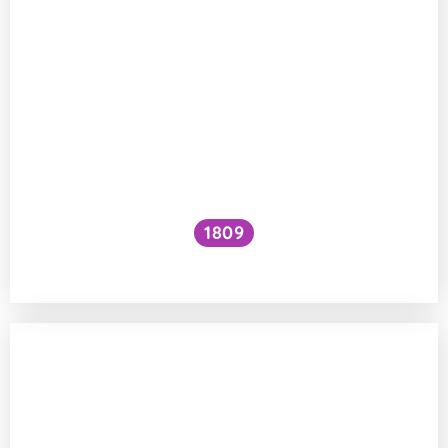
1809
Jak zvýšit VO₂ max?