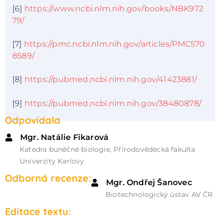
[6]
https://www.ncbi.nlm.nih.gov/books/NBK972
79/
[7]
https://pmc.ncbi.nlm.nih.gov/articles/PMC570
8589/
[8]
https://pubmed.ncbi.nlm.nih.gov/41423881/
[9]
https://pubmed.ncbi.nlm.nih.gov/38480878/
Odpovídala
Mgr. Natálie Fikarová
Katedra buněčné biologie, Přírodovědecká fakulta
Univerzity Karlovy
Odborná recenze:
Mgr. Ondřej Šanovec
Biotechnologický ústav AV ČR
Editace textu: