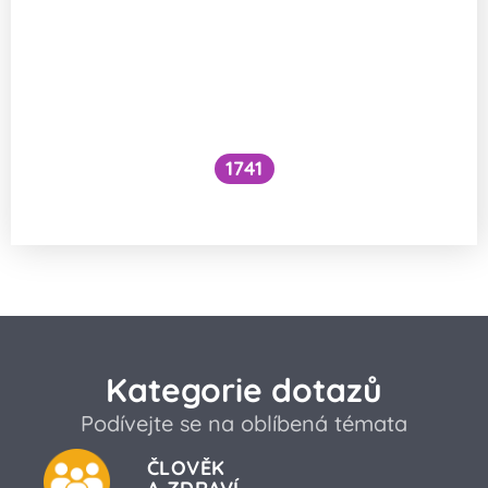
1741
Co je to cefalický inzulínový reflex?
Kategorie dotazů
Podívejte se na oblíbená témata
ČLOVĚK