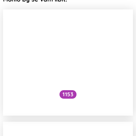
1153
Musí sportovci jíst maso?