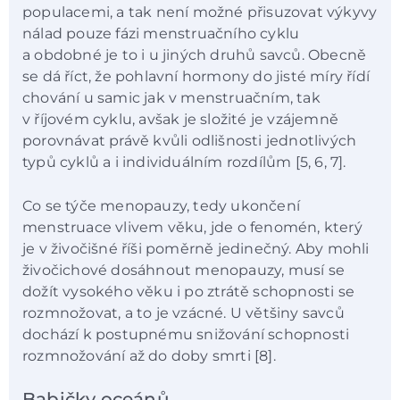
populacemi, a tak není možné přisuzovat výkyvy
nálad pouze fázi menstruačního cyklu
a obdobné je to i u jiných druhů savců. Obecně
se dá říct, že pohlavní hormony do jisté míry řídí
chování u samic jak v menstruačním, tak
v říjovém cyklu, avšak je složité je vzájemně
porovnávat právě kvůli odlišnosti jednotlivých
typů cyklů a i individuálním rozdílům [5, 6, 7].
Co se týče menopauzy, tedy ukončení
menstruace vlivem věku, jde o fenomén, který
je v živočišné říši poměrně jedinečný. Aby mohli
živočichové dosáhnout menopauzy, musí se
dožít vysokého věku i po ztrátě schopnosti se
rozmnožovat, a to je vzácné. U většiny savců
dochází k postupnému snižování schopnosti
rozmnožování až do doby smrti [8].
Babičky oceánů