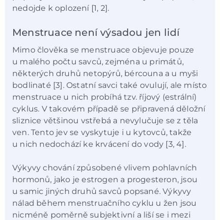
nedojde k oplození [1, 2].
Menstruace není výsadou jen lidí
Mimo člověka se menstruace objevuje pouze
u malého počtu savců, zejména u primátů,
některých druhů netopýrů, bércouna a u myši
bodlinaté [3]. Ostatní savci také ovulují, ale místo
menstruace u nich probíhá tzv. říjový (estrální)
cyklus. V takovém případě se připravená děložní
sliznice většinou vstřebá a nevylučuje se z těla
ven. Tento jev se vyskytuje i u kytovců, takže
u nich nedochází ke krvácení do vody [3, 4].
Výkyvy chování způsobené vlivem pohlavních
hormonů, jako je estrogen a progesteron, jsou
u samic jiných druhů savců popsané. Výkyvy
nálad během menstruačního cyklu u žen jsou
nicméně poměrně subjektivní a liší se i mezi