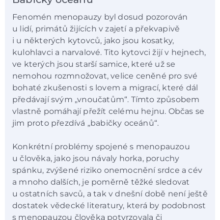
Fenomén menopauzy byl dosud pozorován
u lidí, primátů žijících v zajetí a překvapivě
i u některých kytovců, jako jsou kosatky,
kulohlavci a narvalové. Tito kytovci žijí v hejnech,
ve kterých jsou starší samice, které už se
nemohou rozmnožovat, velice ceněné pro své
bohaté zkušenosti s lovem a migrací, které dál
předávají svým „vnoučatům“. Tímto způsobem
vlastně pomáhají přežít celému hejnu. Občas se
jim proto přezdívá „babičky oceánů“.
Konkrétní problémy spojené s menopauzou
u člověka, jako jsou návaly horka, poruchy
spánku, zvýšené riziko onemocnění srdce a cév
a mnoho dalších, je poměrně těžké sledovat
u ostatních savců, a tak v dnešní době není ještě
dostatek vědecké literatury, která by podobnost
s menopauzou člověka potvrzovala či