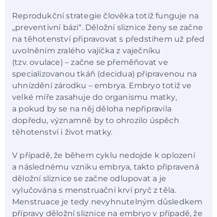
Reprodukční strategie člověka totiž funguje na
„preventivní bázi“. Děložní sliznice ženy se začne
na těhotenství připravovat s předstihem už před
uvolněním zralého vajíčka z vaječníku
(tzv. ovulace) – začne se přeměňovat ve
specializovanou tkáň (decidua) připravenou na
uhnízdění zárodku – embrya. Embryo totiž ve
velké míře zasahuje do organismu matky,
a pokud by se na něj děloha nepřipravila
dopředu, významně by to ohrozilo úspěch
těhotenství i život matky.
V případě, že během cyklu nedojde k oplození
a následnému vzniku embrya, takto připravená
děložní sliznice se začne odlupovat a je
vylučována s menstruační krví pryč z těla.
Menstruace je tedy nevyhnutelným důsledkem
přípravy děložní sliznice na embryo v případě, že