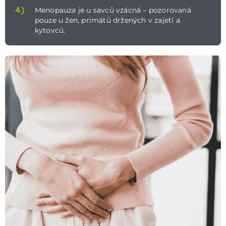
4)
Menopauza je u savců vzácná – pozorovaná
pouze u žen, primátů držených v zajetí a
kytovců.